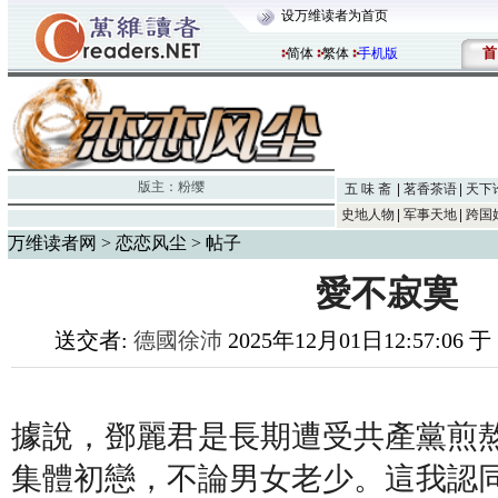
设万维读者为首页
首
简体
繁体
手机版
版主：
粉缨
五 味 斋
茗香茶语
天下
史地人物
军事天地
跨国
万维读者网
>
恋恋风尘
> 帖子
愛不寂寞
送交者:
德國徐沛
2025年12月01日12:57:06 
據說，鄧麗君是長期遭受共產黨煎
集體初戀，不論男女老少。這我認