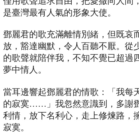
僅用歌聲追求自由，把愛撒向人間
是臺灣最有人氣的形象大使。
鄧麗君的歌充滿離情別緒，但既哀
放，豁達幽默，令人百聽不厭。從
的歌聲就陪伴我，不知不覺已超過
夢中情人。
當耳邊響起鄧麗君的情歌：「我每天
的寂寞……」我忽然意識到，多謝
利情，放下名利心，走上修煉路，
寂寞。