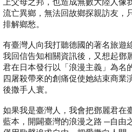
上父母之邦，也造成無數大陸人像
流亡異鄉，無法回故鄉探親訪友，
排解鄉愁。
有臺灣人向我打聽德國的著名旅遊線
我回信告知相關資訊後，又想起鄧麗
君在日本發行以「浪漫主義」為名
四屠殺帶來的創痛促使她結束商業
後撒手人寰。
如果我是臺灣人，我會把鄧麗君在
藍本，開闢臺灣的浪漫之路 ─自由