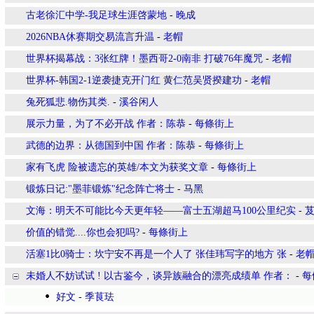
古老徐汇中学-我足球生涯啓蒙地
-
晚成
2026NBA休赛期交易流言升温
-
老帽
世界杯揭幕战：3张红牌！墨西哥2-0南非 打破76年魔咒
-
老帽
世界杯-韩国2-1逆袭捷克开门红 黄仁范吴贤揆建功
-
老帽
兔死狐悲.物伤其类.
-
溪谷闲人
展示力量，为了不必开战 作者：陈恭
-
每條街上
武德的边界：从德国到中国 作者：陈恭
-
每條街上
家有飞虎 险被遗忘的英雄/本文为获奖文章
-
每條街上
锻炼日记:"墨菲锻炼"纪念阵亡将士
-
马黑
文海：明天不可能比今天更年轻——富士五湖超马100公里纪实
-
价值的错觉....你也会犯吗?
-
每條街上
活塞1比0骑士：坎宁安不再是一个人了 张佳玮写字的地方 张
-
老
未婚人不妨试试 ! 以古鉴今，谈异族融合的漂亮成绩单 作者：
-
每
好文
-
季茛珐