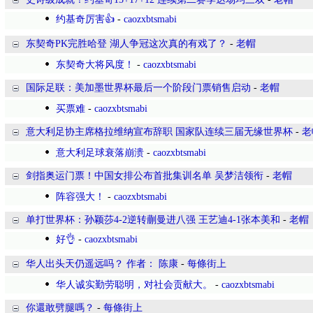
约基奇厉害👍
-
caozxbtsmabi
东契奇PK完胜哈登 湖人争冠这次真的有戏了？
-
老帽
东契奇大将风度！
-
caozxbtsmabi
国际足联：美加墨世界杯最后一个阶段门票销售启动
-
老帽
买票难
-
caozxbtsmabi
意大利足协主席格拉维纳宣布辞职 国家队连续三届无缘世界杯
-
老
意大利足球衰落崩溃
-
caozxbtsmabi
剑指奥运门票！中国女排公布首批集训名单 吴梦洁领衔
-
老帽
阵容强大！
-
caozxbtsmabi
单打世界杯：孙颖莎4-2逆转蒯曼进八强 王艺迪4-1张本美和
-
老帽
好👌
-
caozxbtsmabi
华人出头天仍遥远吗？ 作者： 陈康
-
每條街上
华人诚实勤劳聪明，对社会贡献大。
-
caozxbtsmabi
你還敢劈腿嗎？
-
每條街上