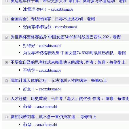
奥运冠军任子威：希望更多人在“家门口”就能参与冰雪运动
-
老帽
冰雪运动好！
-
caozxbtsmabi
全国两会）专访张雨霏：目标不止洛杉矶
-
老帽
张雨霏棒棒哒👍
-
caozxbtsmabi
为世界杯资格赛热身 中国女篮74:69加时战胜巴西队 202
-
老帽
打得好
-
caozxbtsmabi
为世界杯资格赛热身 中国女篮74:69加时战胜巴西队
-
老帽
不要拿自己的思考模式来衡量他人的想法 /作者：陈康
-
每條街上
不错👌
-
caozxbtsmabi
我能计算天体的运行，无法预测人性的疯狂
-
每條街上
好文！
-
caozxbtsmabi
人才迁徙、历史重演，当世界「老大」的代价 作者： 陈康
-
每條
👍😂
-
caozxbtsmabi
當初我若閉嘴，就不會一直仍掛在這.
-
每條街上
👍😂
-
caozxbtsmabi