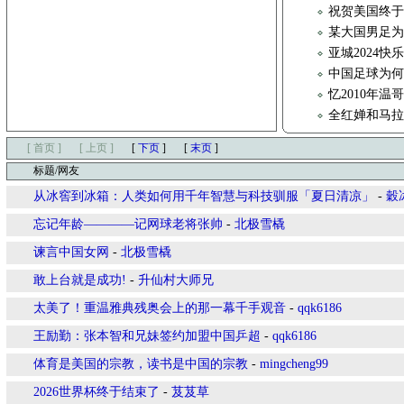
祝贺美国终于
某大国男足
亚城2024
中国足球为
忆2010年
全红婵和马
[ 首页 ]
[ 上页 ]
[
下页
]
[
末页
]
标题/网友
从冰窖到冰箱：人类如何用千年智慧与科技驯服「夏日清凉」
-
穀
忘记年龄————记网球老将张帅
-
北极雪橇
谏言中国女网
-
北极雪橇
敢上台就是成功!
-
升仙村大师兄
太美了！重温雅典残奥会上的那一幕千手观音
-
qqk6186
王励勤：张本智和兄妹签约加盟中国乒超
-
qqk6186
体育是美国的宗教，读书是中国的宗教
-
mingcheng99
2026世界杯终于结束了
-
芨芨草