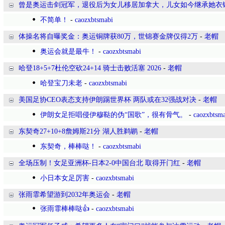
曾是奥运击剑冠军，退役后为女儿移居加拿大，儿女如今继承她衣
不简单！
-
caozxbtsmabi
体操名将自曝奖金：奥运铜牌获80万，世锦赛金牌仅得2万
-
老帽
奥运会就是最牛！
-
caozxbtsmabi
哈登18+5+7杜伦空砍24+14 骑士击败活塞 2026
-
老帽
哈登宝刀未老
-
caozxbtsmabi
美国足协CEO表态支持伊朗踢世界杯 两队或在32强战对决
-
老帽
伊朗女足拒唱侵伊穆鞑的伪“国歌”，很有骨气。
-
caozxbtsm
东契奇27+10+8詹姆斯21分 湖人胜鹈鹕
-
老帽
东契奇，棒棒哒！
-
caozxbtsmabi
全场压制！女足亚洲杯-日本2-0中国台北 取得开门红
-
老帽
小日本女足厉害
-
caozxbtsmabi
张雨霏希望游到2032年奥运会
-
老帽
张雨霏棒棒哒👍
-
caozxbtsmabi