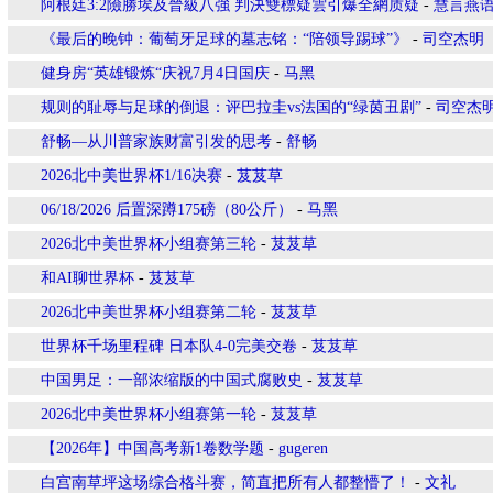
阿根廷3:2險勝埃及晉級八強 判決雙標疑雲引爆全網质疑
-
慧言燕
《最后的晚钟：葡萄牙足球的墓志铭：“陪领导踢球”》
-
司空杰明
健身房“英雄锻炼“庆祝7月4日国庆
-
马黑
规则的耻辱与足球的倒退：评巴拉圭vs法国的“绿茵丑剧”
-
司空杰
舒畅—从川普家族财富引发的思考
-
舒畅
2026北中美世界杯1/16决赛
-
芨芨草
06/18/2026 后置深蹲175磅（80公斤）
-
马黑
2026北中美世界杯小组赛第三轮
-
芨芨草
和AI聊世界杯
-
芨芨草
2026北中美世界杯小组赛第二轮
-
芨芨草
世界杯千场里程碑 日本队4-0完美交卷
-
芨芨草
中国男足：一部浓缩版的中国式腐败史
-
芨芨草
2026北中美世界杯小组赛第一轮
-
芨芨草
【2026年】中国高考新1卷数学题
-
gugeren
白宫南草坪这场综合格斗赛，简直把所有人都整懵了！
-
文礼