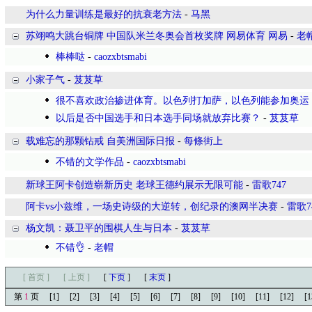
为什么力量训练是最好的抗衰老方法
-
马黑
苏翊鸣大跳台铜牌 中国队米兰冬奥会首枚奖牌 网易体育 网易
-
老
棒棒哒
-
caozxbtsmabi
小家子气
-
芨芨草
很不喜欢政治掺进体育。以色列打加萨，以色列能参加奥运
以后是否中国选手和日本选手同场就放弃比赛？
-
芨芨草
载难忘的那颗钻戒 自美洲国际日报
-
每條街上
不错的文学作品
-
caozxbtsmabi
新球王阿卡创造崭新历史 老球王德约展示无限可能
-
雷歌747
阿卡vs小兹维，一场史诗级的大逆转，创纪录的澳网半决赛
-
雷歌7
杨文凯：聂卫平的围棋人生与日本
-
芨芨草
不错👌
-
老帽
[ 首页 ]
[ 上页 ]
[
下页
]
[
末页
]
第
1
页
[1]
[2]
[3]
[4]
[5]
[6]
[7]
[8]
[9]
[10]
[11]
[12]
[1