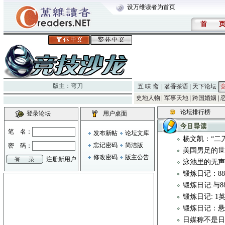
设万维读者为首页
首
版主：
弯刀
五 味 斋
茗香茶语
天下论坛
史地人物
军事天地
跨国婚姻
论坛排行榜
登录论坛
用户桌面
笔 名：
发布新帖
论坛文库
杨文凯：“二
忘记密码
简洁版
密 码：
美国男足的世
修改密码
版主公告
注册新用户
泳池里的无
锻炼日记：8
锻炼日记:与
锻炼日记: 1
锻炼日记：悬
日媒称不是日