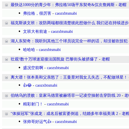
最快达1000分的青少年：弗拉格50场平东契奇&仅次詹姆斯
-
老帽
弗拉格，很厉害
-
caozxbtsmabi
福克斯谈文班：攻防两端都很清楚彼此想做什么 我们还在持续进步
文班大有前途
-
caozxbtsmabi
湖人东契奇：我听到其他三个球员说完全一样的话，却没被吹技犯
哈哈哈
-
caozxbtsmabi
壮观!数十万球迷迎接法国凯旋 巴黎街头被挤爆了
-
老帽
盛况空前啊
-
caozxbtsmabi
离大谱！张本美和父亲怒了：王曼昱对我女儿失态，不配做球星！
👍😂
-
caozxbtsmabi
伯纳乌的溃败：皇家马德里被赫塔菲一记凌空抽射击穿防线 20
-
老
精彩射门！
-
caozxbtsmabi
“体操冠军”张成龙：成名后被富婆倒追，结婚多年幸福美满 2
-
老
张帅哥好运气👍
-
caozxbtsmabi