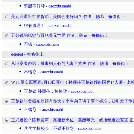
劈腿不好👎
-
caozxbtsmabi
美元若退出世界货币，美国会更好吗？ 作者：陈恭
-
每條街上
很有道理！
-
caozxbtsmabi
五分钱的纸钞与百兆美元世界 作者：陈恭
-
每條街上
不错
-
caozxbtsmabi
deleted
-
每條街上
从旧案看俗语：最毒妇人心与无毒不丈夫 作者：陈康
-
每條街上
不错👌
-
caozxbtsmabi
WTT重庆冠军赛3月10日开打！孙颖莎王楚钦领衔国乒14人豪
-
老
王楚钦 孙颖莎，棒棒哒
-
caozxbtsmabi
王楚钦与樊振东差距有多大？李隼弟子讲了两个标准，却引发了争
不错👌
-
caozxbtsmabi
正式退役？陈梦发声，亮相新岗位，薪酬曝光，或拒绝退役安置 正
乒乓学校校长，不错不错👌
-
caozxbtsmabi