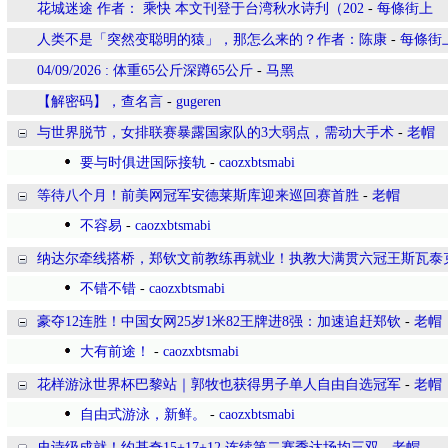
花城迷途 作者： 乘快 本文刊登于台湾秋水诗刋（202
-
每條街上
人类不是「突然变聪明的猿」，那怎么来的？作者：陈康
-
每條街
04/09/2026 : 体重65公斤深蹲65公斤
-
马黑
【解密码】，查名言
-
gugeren
与世界脱节，女排联赛暴露国家队的3大弱点，需动大手术
-
老帽
要与时俱进国际接轨
-
caozxbtsmabi
等待八个月！前美网冠军安德莱斯库迎来巡回赛首胜
-
老帽
不容易
-
caozxbtsmabi
纳达尔牵线搭桥，郑钦文前教练再就业！执教大满贯六冠王斯瓦泰
不错不错
-
caozxbtsmabi
豪夺12连胜！中国女网25岁1米82王牌进8强：加速追赶郑钦
-
老帽
大有前途！
-
caozxbtsmabi
花样游泳世界杯巴黎站｜郭牧也获得男子单人自由自选冠军
-
老帽
自由式游泳，新鲜。
-
caozxbtsmabi
史诗级成就！约基奇15+17+12 连续第二赛季达场均三双
-
老帽