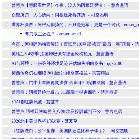
曾慧燕【慧眼看世界】今夜，没人为阿根廷哭泣！
-
慧言燕语
众望所归，人心所向：阿根廷死得其所!
-
司空杰明
世界杯决赛：阿根廷输掉的，不只是冠军，更是一个时代
-
eraser_s
弯刀版主还在？
-
eraser_small
今夜，阿根廷为梅西哭泣！西班牙1:0夺冠 梅西“最后一舞”落幕
-
慧
英格兰6:4夺季 法国姆巴佩有望金靴榜抡元
-
慧言燕语
AI与环境：一份弥补环境足迹评估缺失的白皮书
-
qqk6186
梅西传奇仍在继续 阿根廷2:1绝杀英格兰
-
慧言燕语
曾慧燕：鬥牛士軍團再闖決賽 西班牙2:0完勝法國
-
慧言燕语
曾慧燕：阿根廷绝地反击 3:1贏瑞士挺進四強
-
慧言燕语
和AI聊红牌风波
-
芨芨草
曾慧燕:阿根廷逆轉勝入八強 埃及投訴裁判不公
-
慧言燕语
2026北中美世界杯1/8决赛
-
芨芨草
《红牌洗白，公平竞赛，美国队还是比棒子体面》
-
司空杰明