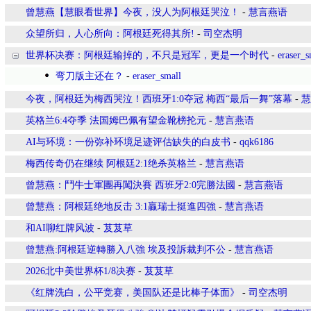
曾慧燕【慧眼看世界】今夜，没人为阿根廷哭泣！
-
慧言燕语
众望所归，人心所向：阿根廷死得其所!
-
司空杰明
世界杯决赛：阿根廷输掉的，不只是冠军，更是一个时代
-
eraser_s
弯刀版主还在？
-
eraser_small
今夜，阿根廷为梅西哭泣！西班牙1:0夺冠 梅西“最后一舞”落幕
-
慧
英格兰6:4夺季 法国姆巴佩有望金靴榜抡元
-
慧言燕语
AI与环境：一份弥补环境足迹评估缺失的白皮书
-
qqk6186
梅西传奇仍在继续 阿根廷2:1绝杀英格兰
-
慧言燕语
曾慧燕：鬥牛士軍團再闖決賽 西班牙2:0完勝法國
-
慧言燕语
曾慧燕：阿根廷绝地反击 3:1贏瑞士挺進四強
-
慧言燕语
和AI聊红牌风波
-
芨芨草
曾慧燕:阿根廷逆轉勝入八強 埃及投訴裁判不公
-
慧言燕语
2026北中美世界杯1/8决赛
-
芨芨草
《红牌洗白，公平竞赛，美国队还是比棒子体面》
-
司空杰明