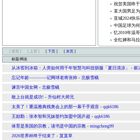
祝贺美国终于
某大国男足
亚城2024
中国足球为
忆2010年
全红婵和马
[ 首页 ]
[ 上页 ]
[
下页
]
[
末页
]
标题/网友
从冰窖到冰箱：人类如何用千年智慧与科技驯服「夏日清凉」
-
穀
忘记年龄————记网球老将张帅
-
北极雪橇
谏言中国女网
-
北极雪橇
敢上台就是成功!
-
升仙村大师兄
太美了！重温雅典残奥会上的那一幕千手观音
-
qqk6186
王励勤：张本智和兄妹签约加盟中国乒超
-
qqk6186
体育是美国的宗教，读书是中国的宗教
-
mingcheng99
2026世界杯终于结束了
-
芨芨草