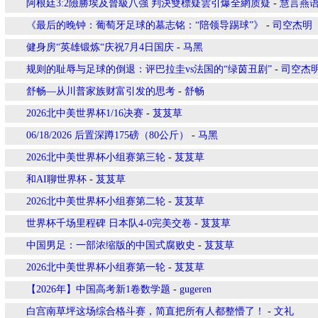
阿根廷3:2險勝埃及晉級八強 判決雙標疑雲引爆全網质疑
-
慧言燕
《最后的晚钟：葡萄牙足球的墓志铭：“陪领导踢球”》
-
司空杰明
健身房“英雄锻炼“庆祝7月4日国庆
-
马黑
规则的耻辱与足球的倒退：评巴拉圭vs法国的“绿茵丑剧”
-
司空杰
舒畅—从川普家族财富引发的思考
-
舒畅
2026北中美世界杯1/16决赛
-
芨芨草
06/18/2026 后置深蹲175磅（80公斤）
-
马黑
2026北中美世界杯小组赛第三轮
-
芨芨草
和AI聊世界杯
-
芨芨草
2026北中美世界杯小组赛第二轮
-
芨芨草
世界杯千场里程碑 日本队4-0完美交卷
-
芨芨草
中国男足：一部浓缩版的中国式腐败史
-
芨芨草
2026北中美世界杯小组赛第一轮
-
芨芨草
【2026年】中国高考新1卷数学题
-
gugeren
白宫南草坪这场综合格斗赛，简直把所有人都整懵了！
-
文礼