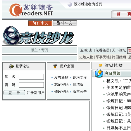
设万维读者为首页
首
版主：
弯刀
五 味 斋
茗香茶语
天下论坛
史地人物
军事天地
跨国婚姻
论坛排行榜
登录论坛
用户桌面
笔 名：
发布新帖
论坛文库
杨文凯：“二
忘记密码
简洁版
密 码：
美国男足的世
修改密码
版主公告
注册新用户
泳池里的无
锻炼日记：8
锻炼日记:与
锻炼日记: 1
锻炼日记：悬
日媒称不是日