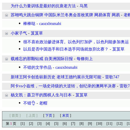
为什么力量训练是最好的抗衰老方法
-
马黑
苏翊鸣大跳台铜牌 中国队米兰冬奥会首枚奖牌 网易体育 网易
-
老
棒棒哒
-
caozxbtsmabi
小家子气
-
芨芨草
很不喜欢政治掺进体育。以色列打加萨，以色列能参加奥运
以后是否中国选手和日本选手同场就放弃比赛？
-
芨芨草
载难忘的那颗钻戒 自美洲国际日报
-
每條街上
不错的文学作品
-
caozxbtsmabi
新球王阿卡创造崭新历史 老球王德约展示无限可能
-
雷歌747
阿卡vs小兹维，一场史诗级的大逆转，创纪录的澳网半决赛
-
雷歌7
杨文凯：聂卫平的围棋人生与日本
-
芨芨草
不错👌
-
老帽
[ 首页 ]
[ 上页 ]
[
下页
]
[
末页
]
第
1
页
[1]
[2]
[3]
[4]
[5]
[6]
[7]
[8]
[9]
[10]
[11]
[12]
[1