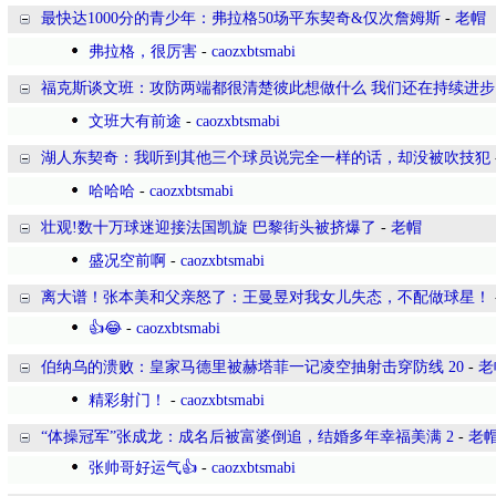
最快达1000分的青少年：弗拉格50场平东契奇&仅次詹姆斯
-
老帽
弗拉格，很厉害
-
caozxbtsmabi
福克斯谈文班：攻防两端都很清楚彼此想做什么 我们还在持续进步
文班大有前途
-
caozxbtsmabi
湖人东契奇：我听到其他三个球员说完全一样的话，却没被吹技犯
哈哈哈
-
caozxbtsmabi
壮观!数十万球迷迎接法国凯旋 巴黎街头被挤爆了
-
老帽
盛况空前啊
-
caozxbtsmabi
离大谱！张本美和父亲怒了：王曼昱对我女儿失态，不配做球星！
👍😂
-
caozxbtsmabi
伯纳乌的溃败：皇家马德里被赫塔菲一记凌空抽射击穿防线 20
-
老
精彩射门！
-
caozxbtsmabi
“体操冠军”张成龙：成名后被富婆倒追，结婚多年幸福美满 2
-
老
张帅哥好运气👍
-
caozxbtsmabi