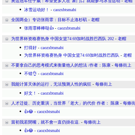
奥运冠军任子威：希望更多人在“家门口”就能参与冰雪运动
-
老帽
冰雪运动好！
-
caozxbtsmabi
全国两会）专访张雨霏：目标不止洛杉矶
-
老帽
张雨霏棒棒哒👍
-
caozxbtsmabi
为世界杯资格赛热身 中国女篮74:69加时战胜巴西队 202
-
老帽
打得好
-
caozxbtsmabi
为世界杯资格赛热身 中国女篮74:69加时战胜巴西队
-
老帽
不要拿自己的思考模式来衡量他人的想法 /作者：陈康
-
每條街上
不错👌
-
caozxbtsmabi
我能计算天体的运行，无法预测人性的疯狂
-
每條街上
好文！
-
caozxbtsmabi
人才迁徙、历史重演，当世界「老大」的代价 作者： 陈康
-
每條
👍😂
-
caozxbtsmabi
當初我若閉嘴，就不會一直仍掛在這.
-
每條街上
👍😂
-
caozxbtsmabi