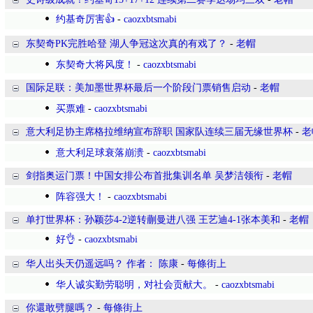
约基奇厉害👍
-
caozxbtsmabi
东契奇PK完胜哈登 湖人争冠这次真的有戏了？
-
老帽
东契奇大将风度！
-
caozxbtsmabi
国际足联：美加墨世界杯最后一个阶段门票销售启动
-
老帽
买票难
-
caozxbtsmabi
意大利足协主席格拉维纳宣布辞职 国家队连续三届无缘世界杯
-
老
意大利足球衰落崩溃
-
caozxbtsmabi
剑指奥运门票！中国女排公布首批集训名单 吴梦洁领衔
-
老帽
阵容强大！
-
caozxbtsmabi
单打世界杯：孙颖莎4-2逆转蒯曼进八强 王艺迪4-1张本美和
-
老帽
好👌
-
caozxbtsmabi
华人出头天仍遥远吗？ 作者： 陈康
-
每條街上
华人诚实勤劳聪明，对社会贡献大。
-
caozxbtsmabi
你還敢劈腿嗎？
-
每條街上