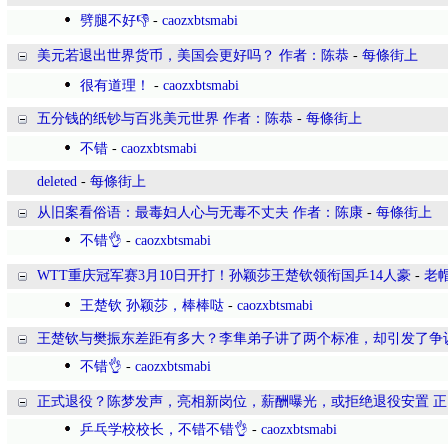
劈腿不好👎
-
caozxbtsmabi
美元若退出世界货币，美国会更好吗？ 作者：陈恭
-
每條街上
很有道理！
-
caozxbtsmabi
五分钱的纸钞与百兆美元世界 作者：陈恭
-
每條街上
不错
-
caozxbtsmabi
deleted
-
每條街上
从旧案看俗语：最毒妇人心与无毒不丈夫 作者：陈康
-
每條街上
不错👌
-
caozxbtsmabi
WTT重庆冠军赛3月10日开打！孙颖莎王楚钦领衔国乒14人豪
-
老
王楚钦 孙颖莎，棒棒哒
-
caozxbtsmabi
王楚钦与樊振东差距有多大？李隼弟子讲了两个标准，却引发了争
不错👌
-
caozxbtsmabi
正式退役？陈梦发声，亮相新岗位，薪酬曝光，或拒绝退役安置 正
乒乓学校校长，不错不错👌
-
caozxbtsmabi