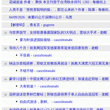
花城迷途 作者： 乘快 本文刊登于台湾秋水诗刋（202
-
每條街上
人类不是「突然变聪明的猿」，那怎么来的？作者：陈康
-
每條街
04/09/2026 : 体重65公斤深蹲65公斤
-
马黑
【解密码】，查名言
-
gugeren
与世界脱节，女排联赛暴露国家队的3大弱点，需动大手术
-
老帽
要与时俱进国际接轨
-
caozxbtsmabi
等待八个月！前美网冠军安德莱斯库迎来巡回赛首胜
-
老帽
不容易
-
caozxbtsmabi
纳达尔牵线搭桥，郑钦文前教练再就业！执教大满贯六冠王斯瓦泰
不错不错
-
caozxbtsmabi
豪夺12连胜！中国女网25岁1米82王牌进8强：加速追赶郑钦
-
老帽
大有前途！
-
caozxbtsmabi
花样游泳世界杯巴黎站｜郭牧也获得男子单人自由自选冠军
-
老帽
自由式游泳，新鲜。
-
caozxbtsmabi
史诗级成就！约基奇15+17+12 连续第二赛季达场均三双
-
老帽