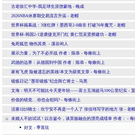
古老徐汇中学-我足球生涯啓蒙地
-
晚成
2026NBA休赛期交易流言升温
-
老帽
世界杯揭幕战：3张红牌！墨西哥2-0南非 打破76年魔咒
-
老帽
世界杯-韩国2-1逆袭捷克开门红 黄仁范吴贤揆建功
-
老帽
兔死狐悲.物伤其类.
-
溪谷闲人
展示力量，为了不必开战 作者：陈恭
-
每條街上
武德的边界：从德国到中国 作者：陈恭
-
每條街上
家有飞虎 险被遗忘的英雄/本文为获奖文章
-
每條街上
锻炼日记:"墨菲锻炼"纪念阵亡将士
-
马黑
文海：明天不可能比今天更年轻——富士五湖超马100公里纪实
-
价值的错觉....你也会犯吗?
-
每條街上
活塞1比0骑士：坎宁安不再是一个人了 张佳玮写字的地方 张
-
老
未婚人不妨试试 ! 以古鉴今，谈异族融合的漂亮成绩单 作者：
-
每
好文
-
季茛珐