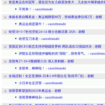
曾是奥运击剑冠军，退役后为女儿移居加拿大，儿女如今继承她衣
不简单！
-
caozxbtsmabi
体操名将自曝奖金：奥运铜牌获80万，世锦赛金牌仅得2万
-
老帽
奥运会就是最牛！
-
caozxbtsmabi
哈登18+5+7杜伦空砍24+14 骑士击败活塞 2026
-
老帽
哈登宝刀未老
-
caozxbtsmabi
美国足协CEO表态支持伊朗踢世界杯 两队或在32强战对决
-
老帽
伊朗女足拒唱侵伊穆鞑的伪“国歌”，很有骨气。
-
caozxbtsm
东契奇27+10+8詹姆斯21分 湖人胜鹈鹕
-
老帽
东契奇，棒棒哒！
-
caozxbtsmabi
全场压制！女足亚洲杯-日本2-0中国台北 取得开门红
-
老帽
小日本女足厉害
-
caozxbtsmabi
张雨霏希望游到2032年奥运会
-
老帽
张雨霏棒棒哒👍
-
caozxbtsmabi