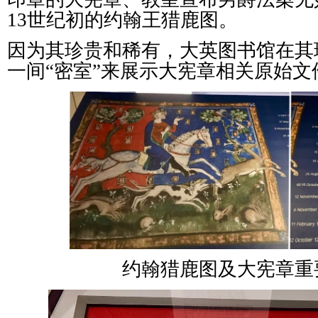
13世纪初的约翰王猎鹿图。
因为其珍贵和稀有，大英图书馆在其
一间“密室”来展示大宪章相关原始文
约翰猎鹿图及大宪章重