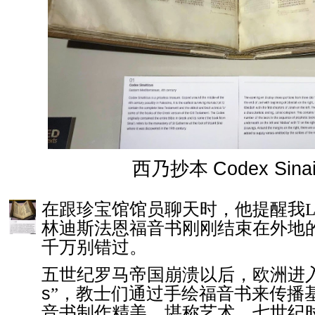
西乃抄本
Codex Sinai
在跟珍宝馆馆员聊天时，他提醒我
林迪斯法恩福音书刚刚结束在外地
千万别错过。
五世纪罗马帝国崩溃以后，欧洲进
s
”，教士们通过手绘福音书来传播
音书制作精美、堪称艺术。七世纪