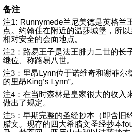
备注
注1: Runnymede
兰尼美德是英格兰
点。约翰住在附近的温莎城堡，所以
相对安全的会面地点。
注2：路易王子是法王腓力二世的长
继位、称路易八世。
注3：里昂
Lynn位于诺维奇和谢菲尔
的里昂
King’s Lynn”
。
注4：在当时森林是皇家很大的收入
做出了规定。
注5：早期完整的
圣经抄本
（即含旧
腊文。现存的四大
希腊文
圣经抄本
fo