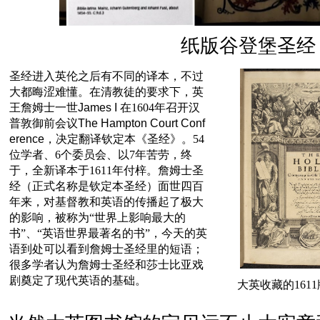
纸版谷登堡圣经
圣经进入英伦之后有不同的译本，不过
大都晦涩难懂。在清教徒的要求下，英
王詹姆士一世
James I
在1604年召开汉
普敦御前会议
The Hampton Court Conf
erence
，决定翻译钦定本《圣经》。54
位学者、6个委员会、以7年苦劳，终
于，全新译本于1611年付梓。詹姆士圣
经（正式名称是钦定本圣经）面世四百
年来，对基督教和英语的传播起了极大
的影响，被称为“世界上影响最大的
书”、“英语世界最著名的书”，今天的英
语到处可以看到詹姆士圣经里的短语；
很多学者认为詹姆士圣经和莎士比亚戏
剧奠定了现代英语的基础。
大英收藏的161