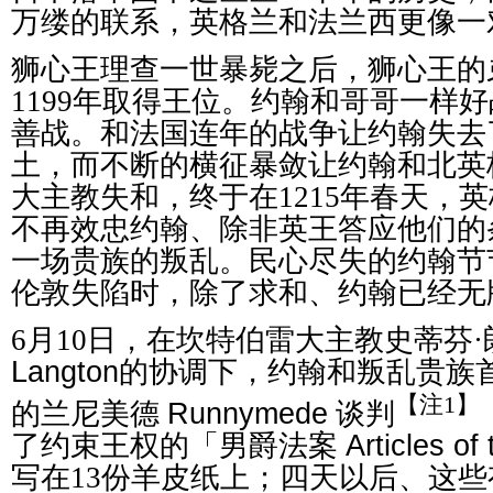
万缕的联系，英格兰和法兰西更像一
狮心王理查一世暴毙之后，狮心王的
1199年取得王位。约翰和哥哥一样
善战。和法国连年的战争让约翰失去
土，而不断的横征暴敛让约翰和北英
大主教失和，终于在1215年春天，
不再效忠约翰、除非英王答应他们的
一场贵族的叛乱。民心尽失的约翰节节
伦敦失陷时，除了求和、约翰已经无
6月10日，在坎特伯雷大主教史蒂芬·
Langton
的协调下，约翰和叛乱贵族
【注1】
的兰尼美德
Runnymede
谈判
了约束王权的「男爵法案
Articles of
写在13份羊皮纸上；四天以后、这