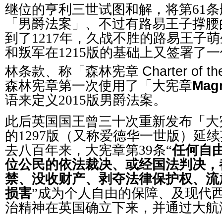
继位的亨利三世试图和解，将第61
「男爵法案」、不过有路易王子撑腰
到了1217年，久战不胜的路易王子
和叛军在1215版的基础上又签署了
林条款、称「森林宪章
Charter of th
森林宪章第一次使用了「大宪章
Magn
语来定义2015版男爵法案。
此后英国国王曾三十次重新发布「大
的1297版（又称爱德华一世版）延
去八百年来，大宪章第39条“
任何自
位公民的依法裁决、或经国法判决，
禁、没收财产、剥夺法律保护权、流
损害
”成为个人自由的保障、及现代
治精神在英国确立下来，并通过大航