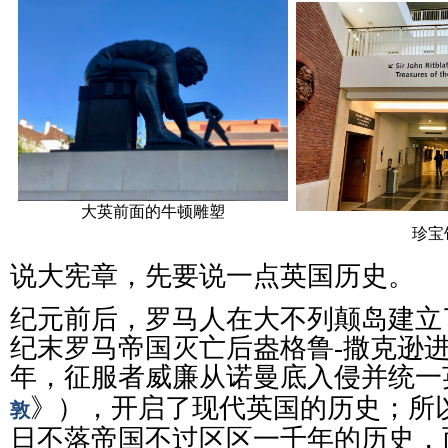
大英前面的牛顿雕塑
珍宝
说大宪章，先要说一点英国历史。
纪元前后，罗马人在大不列颠岛建立
纪末罗马帝国灭亡后盎格鲁-撒克逊进
年，征服者威廉从诺曼底入侵并统一
》），开启了现代英国的历史；所
敦
日不落帝国不过区区一千年的历史，