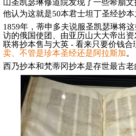
山圣凯瑟琳修道院发现了一些希腊文
他认为这就是50本君士坦丁圣经抄本
1859年，蒂申多夫说服圣凯瑟琳将
访的俄国使团、由亚历山大大帝出资发
联将抄本售与大英 - 看来只要价钱合
卖、不管是珍本圣经还是阿拉斯加
。
西乃抄本和梵蒂冈抄本是存世最古老