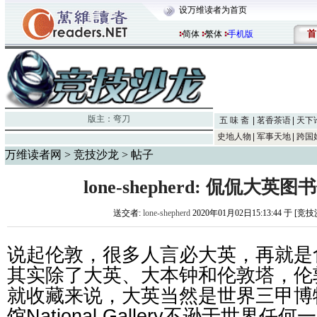
设万维读者为首页
首
简体
繁体
手机版
版主：
弯刀
五 味 斋
茗香茶语
天下
史地人物
军事天地
跨国
万维读者网
>
竞技沙龙
> 帖子
lone-shepherd: 侃侃大
送交者:
lone-shepherd
2020年01月02日15:13:44 于 [竞
说起伦敦，很多人言必大英，再就是
其实除了大英、大本钟和伦敦塔，伦
就收藏来说，大英当然是世界三甲博
馆
National Gallery
不逊于世界任何一