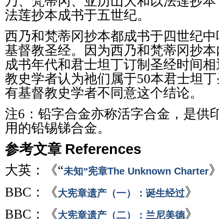
乃、梵蒂冈、亚历山大和以法莲抄本
法莲抄本成书于五
世纪。
西乃和梵蒂冈抄本都成书于四世纪中
基督教圣经。因为西乃和梵蒂冈抄本
成书年代和君士坦丁订制圣经时间相
教史学者认为祂们属于50本君士坦
有基督教史学者不同意这个结论。
注6：铅字合金亦称活字合金，是供
用的铅锡锑合金。
参考文章
References
大英：《“
未知”宪章
The Unknown Charter
BBC：《
》
大宪章遗产（一）：诞生经过
BBC：《
》
大宪章遗产（二）：兰尼美德