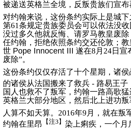
被递送英格兰全境，反叛贵族们宣布
对约翰来说，这份条约实际上是城下
第61条规定贵族委员会可以依法没
没过多久他就反悔、请罗马教皇废除
任约翰，拒绝依照条约交还伦敦；教
世
Pope Innocent III
遂在8月24日宣
废除”。
这份条约仅仅存活了十个星期，诸侯
的诸侯从法国搬来了救兵 - 路易王子
国人也救不了叛军，约翰一路高歌猛
英格兰大部分地区，然后北上进功叛
人算不如天算。2016年9月，就在
【注3】
约翰在里昂
染上痢疾，一个月