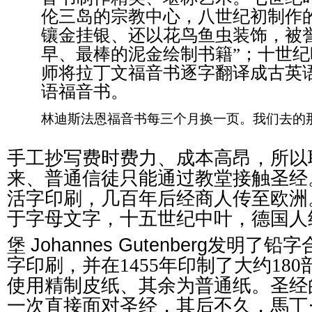
伦三岛的宗教中心，八世纪初制作
镶金挂银、还以花鸟鱼虫装饰，被
早、最棒的泥金绘制书籍”；十世纪
师将拉丁文福音书逐字翻译成古英
语福音书。
林迪斯法恩福音书每三个月换一页。我们去的
手工抄写费时费力、成本高昂，所以
来、普通信徒只能通过教堂接触圣经
活字印刷，几百年后经商人传至欧洲
于字母文字，十五世纪中叶，德国人
堡
Johannes Gutenberg
发明了铅字
字印刷，并在1455年印制了大约180
使用精制皮纸、其余为普通纸。圣经
一次直接面对圣经，其后不久，馬丁