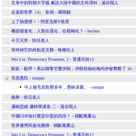
文革中的對聯大字報.兼談大陸中國的文科理科
-
溪谷閒人
走進新世界（4）: 影視
-
蔣聞銘
上了熱度榜！
-
阿里克斯Y格雷
機器都進化，人類在退化，在模糊化？
-
hechun
今又元宵
-
快活老人
有時候它的終點是災難
-
每條街上
Wei Liu: Democracy Promoter, 2
-
普通百姓12
劉蔚：歡呼！美以聯軍空襲伊朗，伊朗領袖哈梅內伊被擊斃了 10
-
毛習愚民
-
runqun
中人被毛習欺壓多年，愚昧深重。
-
runqun
鐵拳
-
快活老人
邏輯思維.邏輯學講座.二
-
溪谷閒人
中國GDP為什麼是印度的四倍？
-
橫斷萬重山
世界優秀民族光榮榜
-
橫斷萬重山
Wei Liu: Democracy Promoter, 2
-
普通百姓12