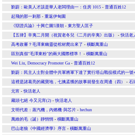
劉蔚：歐美人才該是華人老闆理由一：住房 1015
-
普通百姓12
起飛的那一剎那
-
重返伊甸園
《辯證兵論》十興亡圖5漢朝
-
東方聖人匡子
【五律】辛夷二月開（祝賀老冬兒《二月的辛夷》出版）
-
快活老
高考政審？毛澤東幽靈從棺材爬出來了
-
橫斷萬重山
區別真假“毛澤東粉”的兩大國際標準！
-
橫斷萬重山
Wei Liu, Democracy Promoter Ga
-
普通百姓12
劉蔚：民主人士對全體中共軍將軍下達了實行塔山戰役模式的一號
這裡是諸葛亮的藏寶地，七擒孟獲的故事就發生在周邊（四）
-
石
元宵
-
快活老人
藏頭七絕 今又元宵(2)
-
快活老人
文明代差：蒸汽機，內燃機·與芯片
-
hechun
萬維的毛（誕）靜悄悄
-
橫斷萬重山
巴山老狼《中國經濟學》序言
-
橫斷萬重山