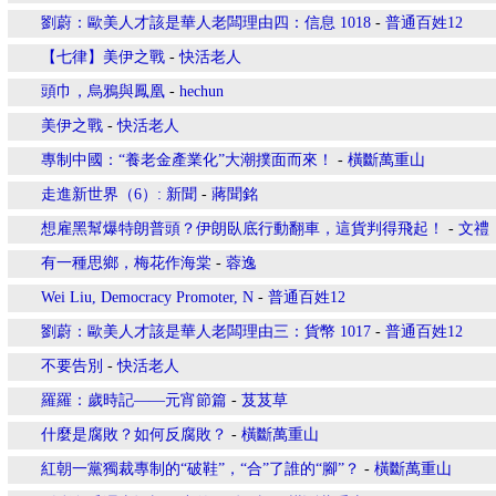
劉蔚：歐美人才該是華人老闆理由四：信息 1018
-
普通百姓12
【七律】美伊之戰
-
快活老人
頭巾，烏鴉與鳳凰
-
hechun
美伊之戰
-
快活老人
專制中國：“養老金產業化”大潮撲面而來！
-
橫斷萬重山
走進新世界（6）: 新聞
-
蔣聞銘
想雇黑幫爆特朗普頭？伊朗臥底行動翻車，這貨判得飛起！
-
文禮
有一種思鄉，梅花作海棠
-
蓉逸
Wei Liu, Democracy Promoter, N
-
普通百姓12
劉蔚：歐美人才該是華人老闆理由三：貨幣 1017
-
普通百姓12
不要告別
-
快活老人
羅羅：歲時記——元宵節篇
-
芨芨草
什麼是腐敗？如何反腐敗？
-
橫斷萬重山
紅朝一黨獨裁專制的“破鞋”，“合”了誰的“腳”？
-
橫斷萬重山