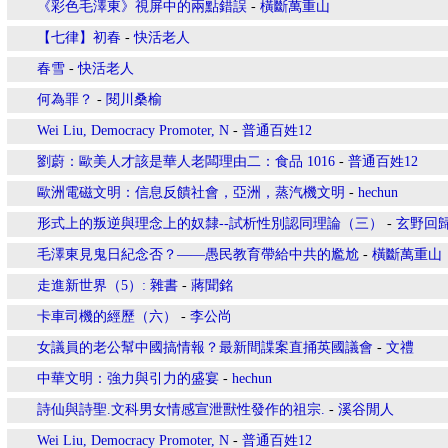
《彩色毛澤東》視屏中的兩點錯誤
-
橫斷萬重山
【七律】初春
-
快活老人
春雪
-
快活老人
何為罪？
-
閱川桑榆
Wei Liu, Democracy Promoter, N
-
普通百姓12
劉蔚：歐美人才該是華人老闆理由二：食品 1016
-
普通百姓12
歐洲電磁文明：信息反饋社會，亞洲，蒸汽機文明
-
hechun
形式上的叛逆與理念上的奴隸--試析性別認同理論（三）
-
玄野回
毛澤東見鬼日紀念否？——愚民教育帶給中共的尷尬
-
橫斷萬重山
走進新世界（5）: 雜書
-
蔣聞銘
卡車司機的經歷（六）
-
李公尚
女議員的老公幫中國搞情報？最新間諜案直捅英國議會
-
文禮
中華文明：強力與引力的盛宴
-
hechun
詩仙與詩聖.文科男女情感宣泄獸性發作的祖宗.
-
溪谷閒人
Wei Liu, Democracy Promoter, N
-
普通百姓12