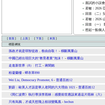
面試的小誤
若敏：202
回首 （二）
若敏：2026
回首 （一）
想起一點個
[
首頁
]
[
上頁
]
[
下頁
]
[
末頁
]
標題/網友
孫政才就是弱智從政，咎由自取！
-
橫斷萬重山
中國已經出現巨大的“教育產業”泡沫！
-
橫斷萬重山
走進新世界（8）: 打工
-
蔣聞銘
粉凝蘭樓
-
蟬衣草890
Wei Liu, Democracy Promoter, 6
-
普通百姓12
劉蔚：歐美人才該是華人老闆的六大理由 1021
-
普通百姓12
《岡仁波齊》執行導演李雨林：感覺前世應該來過這片雨林（六）
只有烏鴉，才成天想飛上枝頭變鳳凰
-
hechun