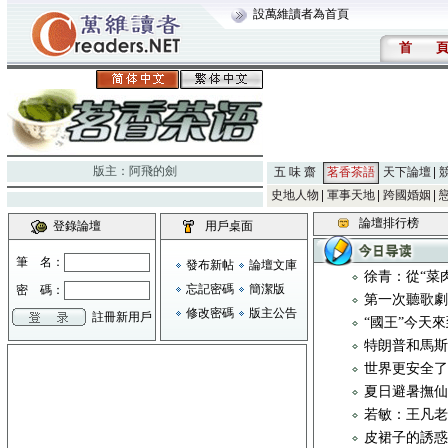
設萬維讀者為首頁
首
版主：
阿飛的劍
五 味 齋
茗香茶語
天下論壇
史地人物
軍事天地
跨國婚姻
論壇排行榜
登錄論壇
用戶桌面
筆 名：
發布新帖
論壇文庫
徐青：從“菜
忘記密碼
簡潔版
密 碼：
第一次聽歌
修改密碼
版主公告
註冊新用戶
“國王”今天
特朗普和馬斯
世界更安全
夏日避暑撫
若敏：王凡
皮裙子的誘惑