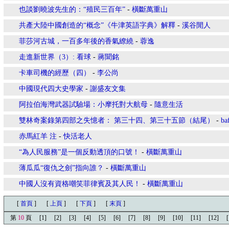
也談劉曉波先生的：“殖民三百年”
-
橫斷萬重山
共產大陸中國創造的“概念”《牛津英語字典》解釋
-
溪谷閒人
菲莎河古城，一百多年後的香氣繚繞
-
蓉逸
走進新世界（3）: 看球
-
蔣聞銘
卡車司機的經歷（四）
-
李公尚
中國現代四大史學家
-
謝盛友文集
阿拉伯海灣武器試驗場：小摩托對大航母
-
隨意生活
雙林奇案錄第四部之失憶者： 第三十四、第三十五節（結尾）
-
ba
赤馬紅羊 注
-
快活老人
“為人民服務”是一個反動透頂的口號！
-
橫斷萬重山
薄瓜瓜“復仇之劍”指向誰？
-
橫斷萬重山
中國人沒有資格嘲笑菲律賓及其人民！
-
橫斷萬重山
[
首頁
]
[
上頁
]
[
下頁
]
[
末頁
]
第
10
頁
[1]
[2]
[3]
[4]
[5]
[6]
[7]
[8]
[9]
[10]
[11]
[12]
[