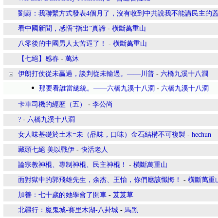
劉蔚：我聯繫方式發表4個月了，沒有收到中共說我不能講民主的
看中國新聞，感悟“指出”真諦
-
橫斷萬重山
八零後的中國男人太苦逼了！
-
橫斷萬重山
【七絕】感春
-
萬沐
伊朗打仗從未贏過，談判從未輸過。——川普
-
六橋九溪十八澗
那要看誰當總統。——六橋九溪十八澗
-
六橋九溪十八澗
卡車司機的經歷（五）
-
李公尚
?
-
六橋九溪十八澗
女人味基礎於土木=未（品味，口味）金石結構不可複製
-
hechun
藏頭七絕 美以戰伊
-
快活老人
論宗教神棍、專制神棍、民主神棍！
-
橫斷萬重山
面對獄中的郭飛雄先生，余杰、王怡，你們應該懺悔！
-
橫斷萬重
加善：七十歲的她學會了開車
-
芨芨草
北疆行：魔鬼城-賽里木湖-八卦城
-
馬黑