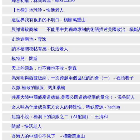
綠意初醒，林間尋韮
-
蟬衣草890
【七律】地球吟
-
快活老人
這世界我有很多的不明白
-
橫斷萬重山
與謝選駿商榷——不能用中共獨裁專制的術語描述美國政治
-
橫斷
走進迦南地
-
蓉逸
讀木樁關稅帖有感
-
快活老人
模特兒
-
懷斯
天上的飛鳥，也不種也不收
-
蓉逸
馮知明與西雙版納，一次跨越兩個世紀的約會（一）
-
石頭巷子
以撒-極致的順服
-
閱川桑榆
共產大陸中國盛產道德婊.美國公民道德標準的量化！
-
溪谷閒人
女人味為什麼成為東方女人的特殊性，稀缺資源
-
hechun
短篇小說：橋洞下的詩販之二（AI配圖）
-
王清和
隨感
-
快活老人
香港人的中國心不見了
-
橫斷萬重山