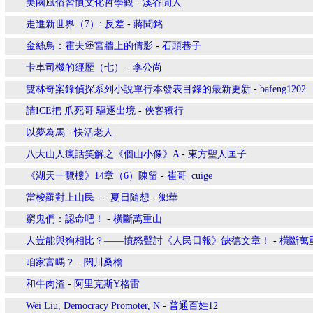
美國風俗習慣文化哲學觀
-
溪谷閒人
走進新世界（7）: 反差
-
蔣聞銘
金絲鳥：霍夫堡宮牆上的倩影
-
石頭巷子
卡車司機的經歷（七）
-
李公尚
雙林奇案錄偵探系列小說單行本發表目錄的最新更新
-
bafeng1202
請ICE把 爪死哥 驅逐出境
-
俠客獨行
以夢為馬
-
快活老人
八大山人瘋話笑解之《個山小像》A
-
東方聖人匡子
《湖天一覽樓》14章（6）陳留
-
崔哥_cuige
當梭羅對上山民 --- 夏日隨想
-
鄉華
窮鬼們：認命吧！
-
橫斷萬重山
人豈能與狗相比？——憤怒聲討《人民日報》缺德文章！
-
橫斷萬
咱家富嗎？
-
閱川桑榆
和牛肉渣
-
阿里克斯Y格雷
Wei Liu, Democracy Promoter, N
-
普通百姓12