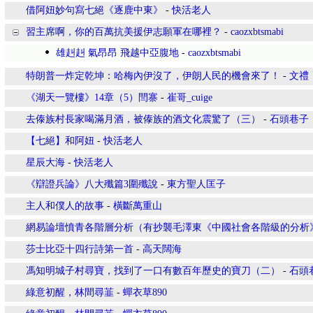
借阿妞妙句寫七絕《逐鹿中東》
-
快活老人
習主席啊，你的百萬抗美援伊志願軍在哪裡？
-
caozxbtsmabi
雄赳赳 氣昂昂 飛越中亞腹地
-
caozxbtsmabi
特朗普一炸定乾坤：哈梅內伊沒了，伊朗人民的機會來了！
-
文禮
《湖天一覽樓》14章（5）閆寨
-
崔哥_cuige
去傣族村長家喝滿月酒，被傣族的酒文化震驚了（三）
-
石頭巷子
【七絕】和阿妞
-
快活老人
星辰大海
-
快活老人
《辯證兵論》八大殲篇3圍殲說
-
東方聖人匡子
主人和僕人的故事
-
橫斷萬重山
網易論壇憤青各階層分析（有抄襲毛澤東《中國社會各階級的分析
莎士比亞十四行詩第一首
-
高天闊海
馮知明城子村尋寶，找到了一口有數百年歷史的寶刀（二）
-
石頭
綠意初醒，林間尋韮
-
蟬衣草890