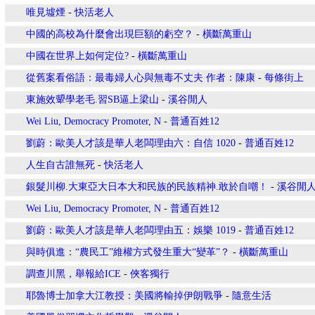
唯見墟煙
-
快活老人
中國的高校為什麼會出現巨額的虧空？
-
橫斷萬重山
中國在世界上如何定位?
-
橫斷萬重山
從舊案看俗語：最毒婦人心與無毒不丈夫 作者：陳康
-
每條街上
東施效顰學老毛.習SB逼上梁山
-
溪谷閒人
Wei Liu, Democracy Promoter, N
-
普通百姓12
劉蔚：歐美人才該是華人老闆理由六：自信 1020
-
普通百姓12
人生自古誰無死
-
快活老人
銀髮川柳.大東亞大日本大和民族的民族精神.敢於自嘲！
-
溪谷閒
Wei Liu, Democracy Promoter, N
-
普通百姓12
劉蔚：歐美人才該是華人老闆理由五：娛樂 1019
-
普通百姓12
與時俱進：“農民工”維權方式發生重大“變革”？
-
橫斷萬重山
調查川黑，舉報給ICE
-
俠客獨行
耶魯博士加拿大江教授：美國將輸掉伊朗戰爭
-
隨意生活