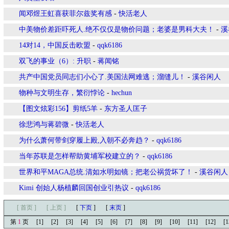
闻邓煜王虹喜获菲尔兹奖有感
-
快活老人
中美物价差距吓死人.绝不仅仅是物价问题；老婆是男科大夫！
-
溪
14对14，中国反击欧盟
-
qqk6186
双飞的事业（6）: 升职
-
蒋闻铭
共产中国党员同志们小心了.美国法网难逃；溜缝儿！
-
溪谷闲人
物种与文明生存，繁衍悖论
-
hechun
【图文炫彩156】剪纸5羊
-
东方圣人匡子
徐悲鸿与蒋碧微
-
快活老人
为什么萧何带剑穿履上殿,入朝不必奔趋？
-
qqk6186
当年苏联是怎样帮助黄埔军校建立的？
-
qqk6186
世界和平MAGA总统.清如水明如镜；把老公祸货坏了！
-
溪谷闲人
Kimi 创始人杨植麟回国创业引热议
-
qqk6186
[ 首页 ]
[ 上页 ]
[
下页
]
[
末页
]
第
1
页
[1]
[2]
[3]
[4]
[5]
[6]
[7]
[8]
[9]
[10]
[11]
[12]
[1