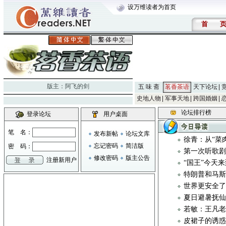
设万维读者为首页
首
版主：
阿飞的剑
五 味 斋
茗香茶语
天下论坛
史地人物
军事天地
跨国婚姻
论坛排行榜
登录论坛
用户桌面
笔 名：
发布新帖
论坛文库
徐青：从“菜
忘记密码
简洁版
密 码：
第一次听歌
修改密码
版主公告
注册新用户
“国王”今天
特朗普和马斯
世界更安全
夏日避暑抚
若敏：王凡
皮裙子的诱惑