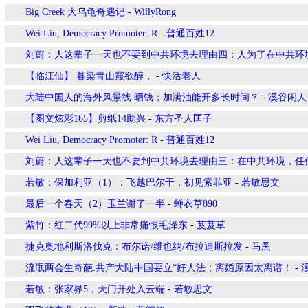
Big Creek 大乌龟奇遇记
-
WillyRong
Wei Liu, Democracy Promoter: R
-
普通百姓12
刘蔚：人这辈子一天也不要到中共环境去理由四：人为了在中共环
【临江仙】 暮染青山霞欲醉，
-
快活老人
大陆中国人的海外风景线.晒钱；加满油能开多长时间？
-
溪谷闲人
【图文炫彩165】剪纸14助兴
-
东方圣人匡子
Wei Liu, Democracy Promoter: R
-
普通百姓12
刘蔚：人这辈子一天也不要到中共环境去理由三：在中共环境，任
若敏：保加利亚（1）：飞越巴尔干，初见索菲亚
-
若敏思文
最后一个春天（2）玉兰谢了一半
-
蝉衣草890
紫竹：红二代99%以上非常痛恨毛泽东
-
芨芨草
捷克奥地利斯洛伐克：布尔诺/维也纳/布拉迪斯拉发
-
马黑
流氓两会生奇葩.共产大陆中国要立“好人法；离婚原因太离谱！
-
若敏：张家界5，天门开处入云端
-
若敏思文