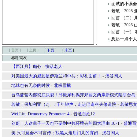
面试的小误
若敏：202
回首 （二）
若敏：2026
回首 （一）
想起一点个
[ 首页 ]
[ 上页 ]
[
下页
]
[
末页
]
标题/网友
【西江月】痴心
-
快活老人
对美国最大的威胁是伊斯兰和中共；彩礼面前！
-
溪谷闲人
地球也有无奈的时候
-
北极雪橇
台岛蓝营内部彻底决裂！邱毅犀利揭穿郑丽文两岸新模式陷阱台岛
若敏：保加利亚（2）：千年钟声，走进巴奇科夫修道院
-
若敏思
Wei Liu, Democracy Promoter: 4
-
普通百姓12
刘蔚：人这辈子一天也不要到中共环境去的四大理由 1071
-
普通百
美.只可意会不可言传；找黑人走后门儿的寡妇
-
溪谷闲人