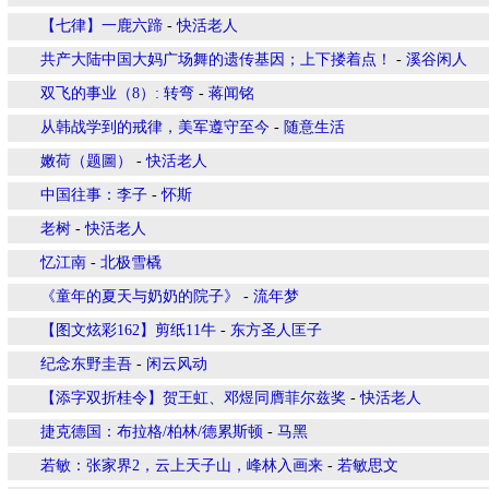
【七律】一鹿六蹄
-
快活老人
共产大陆中国大妈广场舞的遗传基因；上下搂着点！
-
溪谷闲人
双飞的事业（8）: 转弯
-
蒋闻铭
从韩战学到的戒律，美军遵守至今
-
随意生活
嫩荷（题圖）
-
快活老人
中国往事：李子
-
怀斯
老树
-
快活老人
忆江南
-
北极雪橇
《童年的夏天与奶奶的院子》
-
流年梦
【图文炫彩162】剪纸11牛
-
东方圣人匡子
纪念东野圭吾
-
闲云风动
【添字双折桂令】贺王虹、邓煜同膺菲尔兹奖
-
快活老人
捷克德国：布拉格/柏林/德累斯顿
-
马黑
若敏：张家界2，云上天子山，峰林入画来
-
若敏思文