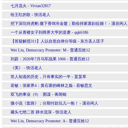
七月流火
-
Vivian32817
给王红的歌
-
快活老人
挖下深坑待虎豹.撒下香饵吊金鳌；勤俭持家寡妇征婚！
-
溪谷闲人
一个从青楼女子到商界大亨的逆袭
-
qqk6186
【答疑解惑311】人以自觉自律分等级
-
东方圣人匡子
Wei Liu, Democracy Promoter: M
-
普通百姓12
刘蔚：2026年7月乌军战果 1066
-
普通百姓12
《美》
-
快活老人
世人知道的历史，只有事实的一半
-
芨芨草
若敏：张家界4：黄石寨的峰林之巅
-
若敏思文
双飞的事业（9）: 图谋
-
蒋闻铭
微小说《套路》；分期付款玩儿一炮！
-
溪谷闲人
藏头七绝二首 静水流深
-
快活老人
Wei Liu, Democracy Promoter: A
-
普通百姓12