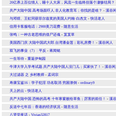
20亿养上百位情人，睡十人大床，风流一生临终但落个凄惨结局？
共产大陆中国.高考场面吓人.非人化教育耳；你找的是啥？
-
溪谷
与邓煜、王虹同获菲尔兹奖的美国人约翰·白杰文
-
快活老人
信用卡客服电话：2900美刀花费
-
随意生活
张鸣：一种古老思维的借尸还魂
-
芨芨草
美国西门庆.大陆中国武大郎.台湾潘金莲；彩礼房费！
-
溪谷闲人
双飞的事业（7）: 平反
-
蒋闻铭
一生等待
-
重返伊甸园
牛津大学入学考试题.共产大陆中国人没门儿；买家伙了！
-
溪谷闲
大过滤器 之 乡村教师
-
孟词宗
寿康宝鉴16：学子犯淫 功名取消 穷困潦倒
-
ordinary9
天上的云
-
快活老人
共产大陆中国.恐怖的高考.十年寒窗败给草鱼；厉害的前任！
-
溪
反送中七年后：香港的经济状况
-
随意生活
八贤堂夜话
-
Vivian32817