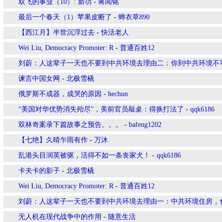
双飞的事业（10）: 新功
-
蒋闻铭
最后一个春天（1）苹果皮断了
-
蝉衣草890
【西江月】半世沉浮过去
-
快活老人
Wei Liu, Democracy Promoter: R
-
普通百姓12
刘蔚：人这辈子一天也不要到中共环境去理由二：你到中共环境不
谏言中国女网
-
北极雪橇
俄罗斯不成器，成哭的原因
-
hechun
“美国对华优势消失殆尽”，美前官员敲桌：得换打法了
-
qqk6186
双林奇案录下篇故事之预告。。。
-
bafeng1202
【七绝】久晴乍雨有作
-
万沐
乱港头目润英被驱，活得不如一条丧家犬！
-
qqk6186
卡夫卡的影子
-
北极雪橇
Wei Liu, Democracy Promoter: R
-
普通百姓12
刘蔚：人这辈子一天也不要到中共环境去理由一：中共环境住房，
无人机在现代战争中的作用
-
随意生活