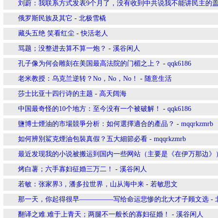
刘蔚：我联系方式发表9个月了，没有收到中共说我不能讲民主的
俄罗斯民族及其它
-
北极雪橇
藏头五绝 笑看红尘
-
快活老人
骂题；没整进去算不算一炮？
-
溪谷闲人
孔子像为何会雕刻在美国最高法院的门楣之上？
-
qqk6186
老米教授：乌克兰逆转？No，No，No！
-
随意生活
莎士比亚十四行诗的主题
-
高天阔海
中国最奇怪的10个地方：至今没有一个被破解！
-
qqk6186
鹽博士煙油的市場競爭分析：如何選擇適合的產品？
-
mqqrkzmrb
如何辨別鯊克煙油包裝真假？五大細節必看
-
mqqrkzmrb
最近发现我的小说被搬运到国内一些网站（主要是《在伊万那边》
烤白薯；六手寡妇征婚三万二！
-
溪谷闲人
若敏：张家界3，潘多拉世界，山从海中来
-
若敏思文
那一天，你起得很早—————写给命运悲惨的北大才子顾文选
-
翻译之难.难于上青天；两腿不一般长的寡妇征婚！
-
溪谷闲人