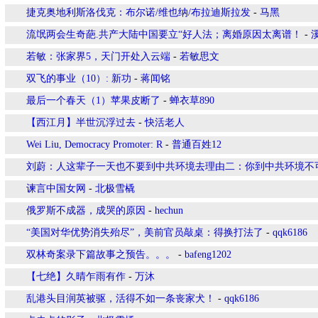
捷克奥地利斯洛伐克：布尔诺/维也纳/布拉迪斯拉发
-
马黑
流氓两会生奇葩.共产大陆中国要立“好人法；离婚原因太离谱！
-
若敏：张家界5，天门开处入云端
-
若敏思文
双飞的事业（10）: 新功
-
蒋闻铭
最后一个春天（1）苹果皮断了
-
蝉衣草890
【西江月】半世沉浮过去
-
快活老人
Wei Liu, Democracy Promoter: R
-
普通百姓12
刘蔚：人这辈子一天也不要到中共环境去理由二：你到中共环境不
谏言中国女网
-
北极雪橇
俄罗斯不成器，成哭的原因
-
hechun
“美国对华优势消失殆尽”，美前官员敲桌：得换打法了
-
qqk6186
双林奇案录下篇故事之预告。。。
-
bafeng1202
【七绝】久晴乍雨有作
-
万沐
乱港头目润英被驱，活得不如一条丧家犬！
-
qqk6186