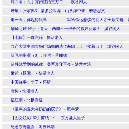
烤白薯；六手寡妇征婚三万二！
-
溪谷闲人
若敏：张家界3，潘多拉世界，山从海中来
-
若敏思文
那一天，你起得很早—————写给命运悲惨的北大才子顾文选
-
翻译之难.难于上青天；两腿不一般长的寡妇征婚！
-
溪谷闲人
【七律】一鹿六蹄
-
快活老人
共产大陆中国大妈广场舞的遗传基因；上下搂着点！
-
溪谷闲人
双飞的事业（8）: 转弯
-
蒋闻铭
从韩战学到的戒律，美军遵守至今
-
随意生活
嫩荷（题圖）
-
快活老人
中国往事：李子
-
怀斯
老树
-
快活老人
忆江南
-
北极雪橇
《童年的夏天与奶奶的院子》
-
流年梦
【图文炫彩162】剪纸11牛
-
东方圣人匡子
纪念东野圭吾
-
闲云风动