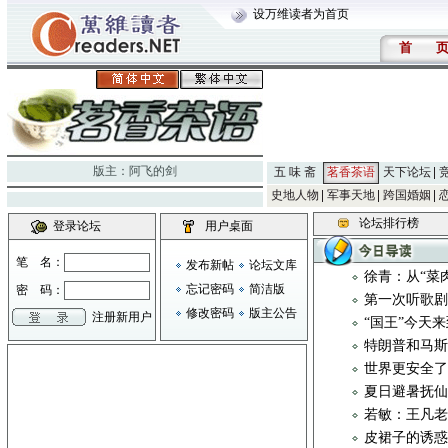
设万维读者为首页
首
版主：
阿飞的剑
五 味 斋
茗香茶语
天下论坛
史地人物
军事天地
跨国婚姻
论坛排行榜
登录论坛
用户桌面
笔 名：
发布新帖
论坛文库
徐青：从“菜
忘记密码
简洁版
密 码：
第一次听歌
修改密码
版主公告
注册新用户
“国王”今天
特朗普和马斯
世界更安全
夏日避暑抚
若敏：王凡
皮裙子的诱惑