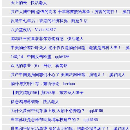
天上的云
-
快活老人
共产大陆中国.恐怖的高考.十年寒窗败给草鱼；厉害的前任！
-
溪
反送中七年后：香港的经济状况
-
随意生活
八贤堂夜话
-
Vivian32817
闻邓煜王虹喜获菲尔兹奖有感
-
快活老人
中美物价差距吓死人.绝不仅仅是物价问题；老婆是男科大夫！
-
溪
14对14，中国反击欧盟
-
qqk6186
双飞的事业（6）: 升职
-
蒋闻铭
共产中国党员同志们小心了.美国法网难逃；溜缝儿！
-
溪谷闲人
物种与文明生存，繁衍悖论
-
hechun
【图文炫彩156】剪纸5羊
-
东方圣人匡子
徐悲鸿与蒋碧微
-
快活老人
为什么萧何带剑穿履上殿,入朝不必奔趋？
-
qqk6186
当年苏联是怎样帮助黄埔军校建立的？
-
qqk6186
世界和平MAGA总统.清如水明如镜；把老公祸货坏了！
-
溪谷闲人