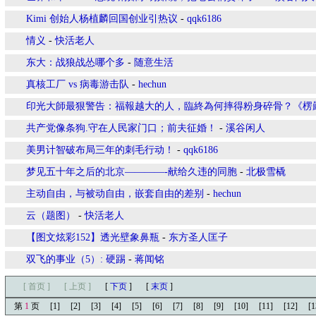
Kimi 创始人杨植麟回国创业引热议
-
qqk6186
情义
-
快活老人
东大：战狼战怂哪个多
-
随意生活
真核工厂 vs 病毒游击队
-
hechun
印光大師最狠警告：福報越大的人，臨終為何摔得粉身碎骨？《楞
共产党像条狗.守在人民家门口；前夫征婚！
-
溪谷闲人
美男计智破布局三年的刺毛行动！
-
qqk6186
梦见五十年之后的北京————-献给久违的同胞
-
北极雪橇
主动自由，与被动自由，嵌套自由的差别
-
hechun
云（题图）
-
快活老人
【图文炫彩152】透光壁象鼻瓶
-
东方圣人匡子
双飞的事业（5）: 硬踢
-
蒋闻铭
[ 首页 ]
[ 上页 ]
[
下页
]
[
末页
]
第
1
页
[1]
[2]
[3]
[4]
[5]
[6]
[7]
[8]
[9]
[10]
[11]
[12]
[1