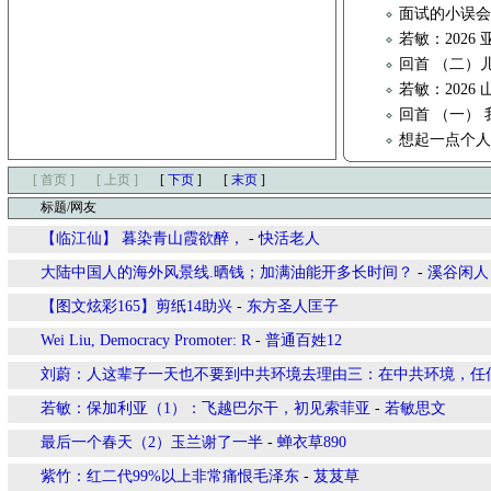
面试的小误
若敏：202
回首 （二）
若敏：2026
回首 （一）
想起一点个
[ 首页 ]
[ 上页 ]
[
下页
]
[
末页
]
标题/网友
【临江仙】 暮染青山霞欲醉，
-
快活老人
大陆中国人的海外风景线.晒钱；加满油能开多长时间？
-
溪谷闲人
【图文炫彩165】剪纸14助兴
-
东方圣人匡子
Wei Liu, Democracy Promoter: R
-
普通百姓12
刘蔚：人这辈子一天也不要到中共环境去理由三：在中共环境，任
若敏：保加利亚（1）：飞越巴尔干，初见索菲亚
-
若敏思文
最后一个春天（2）玉兰谢了一半
-
蝉衣草890
紫竹：红二代99%以上非常痛恨毛泽东
-
芨芨草