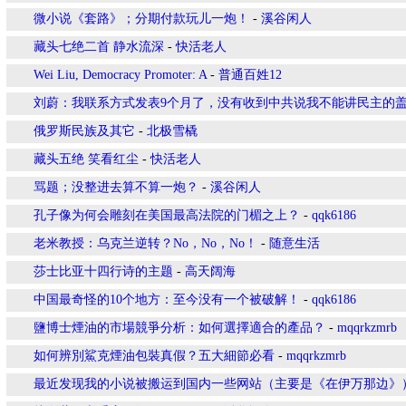
微小说《套路》；分期付款玩儿一炮！
-
溪谷闲人
藏头七绝二首 静水流深
-
快活老人
Wei Liu, Democracy Promoter: A
-
普通百姓12
刘蔚：我联系方式发表9个月了，没有收到中共说我不能讲民主的
俄罗斯民族及其它
-
北极雪橇
藏头五绝 笑看红尘
-
快活老人
骂题；没整进去算不算一炮？
-
溪谷闲人
孔子像为何会雕刻在美国最高法院的门楣之上？
-
qqk6186
老米教授：乌克兰逆转？No，No，No！
-
随意生活
莎士比亚十四行诗的主题
-
高天阔海
中国最奇怪的10个地方：至今没有一个被破解！
-
qqk6186
鹽博士煙油的市場競爭分析：如何選擇適合的產品？
-
mqqrkzmrb
如何辨別鯊克煙油包裝真假？五大細節必看
-
mqqrkzmrb
最近发现我的小说被搬运到国内一些网站（主要是《在伊万那边》