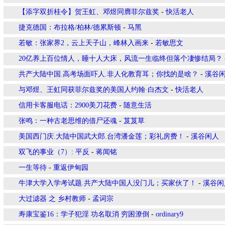
【添字双折桂令】贺王虹、邓煜同膺菲尔兹奖
-
快活老人
捷克德国：布拉格/柏林/德累斯顿
-
马黑
若敏：张家界2，云上天子山，峰林入画来
-
若敏思文
20亿养上百位情人，睡十人大床，风流一生临终但落个凄惨结局？
共产大陆中国.高考场面吓人.非人化教育耳；你找的是啥？
-
溪谷
与邓煜、王虹同获菲尔兹奖的美国人约翰·白杰文
-
快活老人
信用卡客服电话：2900美刀花费
-
随意生活
张鸣：一种古老思维的借尸还魂
-
芨芨草
美国西门庆.大陆中国武大郎.台湾潘金莲；彩礼房费！
-
溪谷闲人
双飞的事业（7）: 平反
-
蒋闻铭
一生等待
-
重返伊甸园
牛津大学入学考试题.共产大陆中国人没门儿；买家伙了！
-
溪谷闲
大过滤器 之 乡村教师
-
孟词宗
寿康宝鉴16：学子犯淫 功名取消 穷困潦倒
-
ordinary9