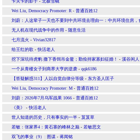
卡夫卡的影子
-
北极雪橇
Wei Liu, Democracy Promoter: R
-
普通百姓12
刘蔚：人这辈子一天也不要到中共环境去理由一：中共环境住房，
无人机在现代战争中的作用
-
随意生活
七月流火
-
Vivian32817
给王红的歌
-
快活老人
挖下深坑待虎豹.撒下香饵吊金鳌；勤俭持家寡妇征婚！
-
溪谷闲人
一个从青楼女子到商界大亨的逆袭
-
qqk6186
【答疑解惑311】人以自觉自律分等级
-
东方圣人匡子
Wei Liu, Democracy Promoter: M
-
普通百姓12
刘蔚：2026年7月乌军战果 1066
-
普通百姓12
《美》
-
快活老人
世人知道的历史，只有事实的一半
-
芨芨草
若敏：张家界4：黄石寨的峰林之巅
-
若敏思文
双飞的事业（9）: 图谋
-
蒋闻铭