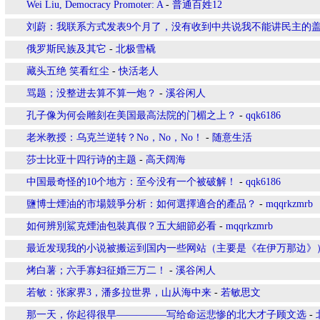
Wei Liu, Democracy Promoter: A
-
普通百姓12
刘蔚：我联系方式发表9个月了，没有收到中共说我不能讲民主的
俄罗斯民族及其它
-
北极雪橇
藏头五绝 笑看红尘
-
快活老人
骂题；没整进去算不算一炮？
-
溪谷闲人
孔子像为何会雕刻在美国最高法院的门楣之上？
-
qqk6186
老米教授：乌克兰逆转？No，No，No！
-
随意生活
莎士比亚十四行诗的主题
-
高天阔海
中国最奇怪的10个地方：至今没有一个被破解！
-
qqk6186
鹽博士煙油的市場競爭分析：如何選擇適合的產品？
-
mqqrkzmrb
如何辨別鯊克煙油包裝真假？五大細節必看
-
mqqrkzmrb
最近发现我的小说被搬运到国内一些网站（主要是《在伊万那边》
烤白薯；六手寡妇征婚三万二！
-
溪谷闲人
若敏：张家界3，潘多拉世界，山从海中来
-
若敏思文
那一天，你起得很早—————写给命运悲惨的北大才子顾文选
-