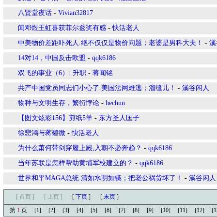
八贤堂夜话
-
Vivian32817
闻邓煜王虹喜获菲尔兹奖有感
-
快活老人
中美物价差距吓死人.绝不仅仅是物价问题；老婆是男科大夫！
-
溪
14对14，中国反击欧盟
-
qqk6186
双飞的事业（6）: 升职
-
蒋闻铭
共产中国党员同志们小心了.美国法网难逃；溜缝儿！
-
溪谷闲人
物种与文明生存，繁衍悖论
-
hechun
【图文炫彩156】剪纸5羊
-
东方圣人匡子
徐悲鸿与蒋碧微
-
快活老人
为什么萧何带剑穿履上殿,入朝不必奔趋？
-
qqk6186
当年苏联是怎样帮助黄埔军校建立的？
-
qqk6186
世界和平MAGA总统.清如水明如镜；把老公祸货坏了！
-
溪谷闲人
[ 首页 ]
[ 上页 ]
[
下页
]
[
末页
]
第
1
页
[1]
[2]
[3]
[4]
[5]
[6]
[7]
[8]
[9]
[10]
[11]
[12]
[1