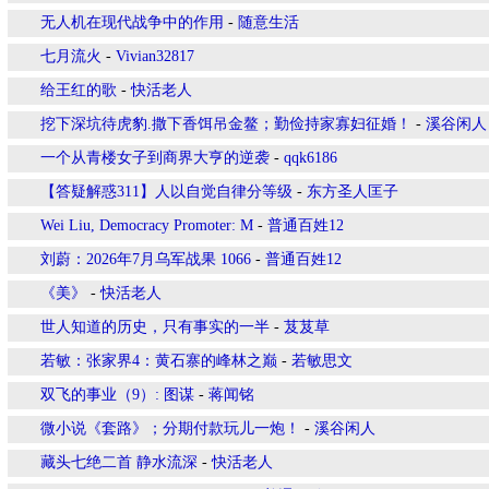
无人机在现代战争中的作用
-
随意生活
七月流火
-
Vivian32817
给王红的歌
-
快活老人
挖下深坑待虎豹.撒下香饵吊金鳌；勤俭持家寡妇征婚！
-
溪谷闲人
一个从青楼女子到商界大亨的逆袭
-
qqk6186
【答疑解惑311】人以自觉自律分等级
-
东方圣人匡子
Wei Liu, Democracy Promoter: M
-
普通百姓12
刘蔚：2026年7月乌军战果 1066
-
普通百姓12
《美》
-
快活老人
世人知道的历史，只有事实的一半
-
芨芨草
若敏：张家界4：黄石寨的峰林之巅
-
若敏思文
双飞的事业（9）: 图谋
-
蒋闻铭
微小说《套路》；分期付款玩儿一炮！
-
溪谷闲人
藏头七绝二首 静水流深
-
快活老人