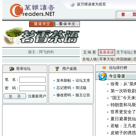
设万维读者为首页
首
版主：
阿飞的剑
五 味 斋
茗香茶语
天下论坛
史地人物
军事天地
跨国婚姻
论坛排行榜
登录论坛
用户桌面
笔 名：
发布新帖
论坛文库
徐青：从“菜
忘记密码
简洁版
密 码：
第一次听歌
修改密码
版主公告
注册新用户
“国王”今天
特朗普和马斯
世界更安全
夏日避暑抚
若敏：王凡
皮裙子的诱惑