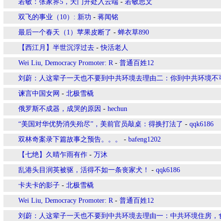
若敏：张家界5，天门开处入云端
-
若敏思文
双飞的事业（10）: 新功
-
蒋闻铭
最后一个春天（1）苹果皮断了
-
蝉衣草890
【西江月】半世沉浮过去
-
快活老人
Wei Liu, Democracy Promoter: R
-
普通百姓12
刘蔚：人这辈子一天也不要到中共环境去理由二：你到中共环境不
谏言中国女网
-
北极雪橇
俄罗斯不成器，成哭的原因
-
hechun
“美国对华优势消失殆尽”，美前官员敲桌：得换打法了
-
qqk6186
双林奇案录下篇故事之预告。。。
-
bafeng1202
【七绝】久晴乍雨有作
-
万沐
乱港头目润英被驱，活得不如一条丧家犬！
-
qqk6186
卡夫卡的影子
-
北极雪橇
Wei Liu, Democracy Promoter: R
-
普通百姓12
刘蔚：人这辈子一天也不要到中共环境去理由一：中共环境住房，