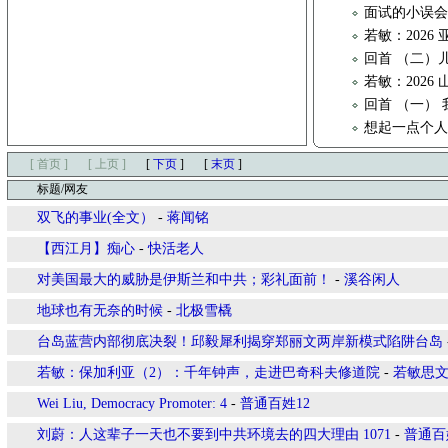
面试的小误
若敏：202
回首 （二）
若敏：2026
回首 （一）
想起一点个
[ 首页 ]
[ 上页 ]
[
下页
]
[
末页
]
标题/网友
双飞的事业(全文）
-
蒋闻铭
【西江月】痴心
-
快活老人
对美国最大的威胁是伊斯兰和中共；彩礼面前！
-
溪谷闲人
地球也有无奈的时候
-
北极雪橇
台岛蓝营内部彻底决裂！邱毅犀利揭穿郑丽文两岸新模式陷阱台岛
若敏：保加利亚（2）：千年钟声，走进巴奇科夫修道院
-
若敏思
Wei Liu, Democracy Promoter: 4
-
普通百姓12
刘蔚：人这辈子一天也不要到中共环境去的四大理由 1071
-
普通百