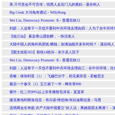
美.只可意会不可言传；找黑人走后门儿的寡妇
-
溪谷闲人
Big Creek 大乌龟奇遇记
-
WillyRong
Wei Liu, Democracy Promoter: R
-
普通百姓12
刘蔚：人这辈子一天也不要到中共环境去理由四：人为了在中共环
【临江仙】 暮染青山霞欲醉，
-
快活老人
大陆中国人的海外风景线.晒钱；加满油能开多长时间？
-
溪谷闲人
【图文炫彩165】剪纸14助兴
-
东方圣人匡子
Wei Liu, Democracy Promoter: R
-
普通百姓12
刘蔚：人这辈子一天也不要到中共环境去理由三：在中共环境，任
若敏：保加利亚（1）：飞越巴尔干，初见索菲亚
-
若敏思文
最后一个春天（2）玉兰谢了一半
-
蝉衣草890
紫竹：红二代99%以上非常痛恨毛泽东
-
芨芨草
捷克奥地利斯洛伐克：布尔诺/维也纳/布拉迪斯拉发
-
马黑
流氓两会生奇葩.共产大陆中国要立“好人法；离婚原因太离谱！
-