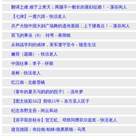
翻译之难.难于上青天；两腿不一般长的寡妇征婚！
-
溪谷闲人
【七律】一鹿六蹄
-
快活老人
共产大陆中国大妈广场舞的遗传基因；上下搂着点！
-
溪谷闲人
双飞的事业（8）: 转弯
-
蒋闻铭
从韩战学到的戒律，美军遵守至今
-
随意生活
嫩荷（题圖）
-
快活老人
中国往事：李子
-
怀斯
老树
-
快活老人
忆江南
-
北极雪橇
《童年的夏天与奶奶的院子》
-
流年梦
【图文炫彩162】剪纸11牛
-
东方圣人匡子
纪念东野圭吾
-
闲云风动
【添字双折桂令】贺王虹、邓煜同膺菲尔兹奖
-
快活老人
捷克德国：布拉格/柏林/德累斯顿
-
马黑