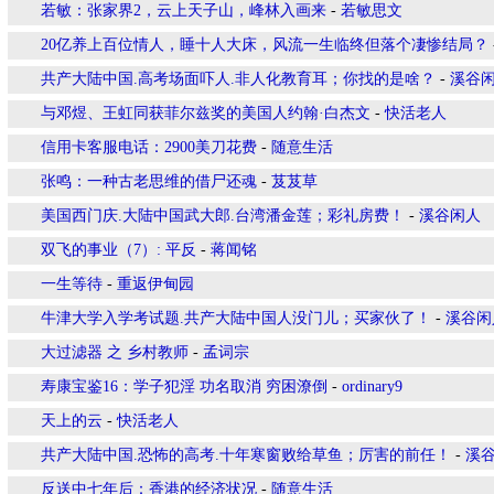
若敏：张家界2，云上天子山，峰林入画来
-
若敏思文
20亿养上百位情人，睡十人大床，风流一生临终但落个凄惨结局？
共产大陆中国.高考场面吓人.非人化教育耳；你找的是啥？
-
溪谷
与邓煜、王虹同获菲尔兹奖的美国人约翰·白杰文
-
快活老人
信用卡客服电话：2900美刀花费
-
随意生活
张鸣：一种古老思维的借尸还魂
-
芨芨草
美国西门庆.大陆中国武大郎.台湾潘金莲；彩礼房费！
-
溪谷闲人
双飞的事业（7）: 平反
-
蒋闻铭
一生等待
-
重返伊甸园
牛津大学入学考试题.共产大陆中国人没门儿；买家伙了！
-
溪谷闲
大过滤器 之 乡村教师
-
孟词宗
寿康宝鉴16：学子犯淫 功名取消 穷困潦倒
-
ordinary9
天上的云
-
快活老人
共产大陆中国.恐怖的高考.十年寒窗败给草鱼；厉害的前任！
-
溪
反送中七年后：香港的经济状况
-
随意生活