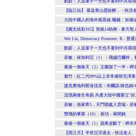
劉蔚：人這輩子一天也不要到中共環
【臨江仙】 暮染青山霞欲醉，
-
快活
大陸中國人的海外風景線.曬錢；加滿
【圖文炫彩165】剪紙14助興
-
東方聖
Wei Liu, Democracy Promoter: R
-
普通
劉蔚：人這輩子一天也不要到中共環
若敏：保加利亞（1）：飛越巴爾幹，
最後一個春天（2）玉蘭謝了一半
-
蟬衣
紫竹：紅二代99%以上非常痛恨毛澤東
捷克奧地利斯洛伐克：布爾諾/維也納/
流氓兩會生奇葩.共產大陸中國要立“
若敏：張家界5，天門開處入雲端
-
若
雙飛的事業（10）: 新功
-
蔣聞銘
最後一個春天（1）蘋果皮斷了
-
蟬衣草
【西江月】半世沉浮過去
-
快活老人