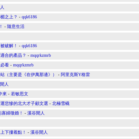
人
門楣之上？
-
qqk6186
！
-
隨意生活
個被破解！
-
qqk6186
擇適合的產品？
-
mqqrkzmrb
節必看
-
mqqrkzmrb
網站（主要是《在伊萬那邊》）
-
阿里克斯Y格雷
閒人
中來
-
若敏思文
命運悲慘的北大才子顧文選
-
北極雪橇
的寡婦徵婚！
-
溪谷閒人
；上下摟着點！
-
溪谷閒人