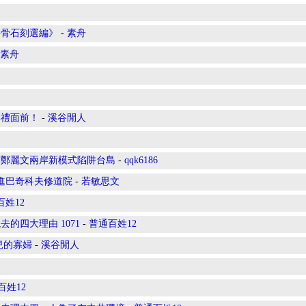
牛骨石刻選編》
-
素舟
素舟
彩禮面前！
-
溪谷閒人
穿鄭麗文兩岸新模式陷阱台島
-
qqk6186
進巴奇科夫修道院
-
若敏思文
百姓12
的四大理由 1071
-
普通百姓12
兒的寡婦
-
溪谷閒人
百姓12