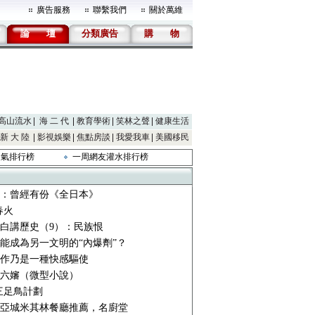
廣告服務
聯繫我們
關於萬維
論
壇
分類廣告
購
物
高山流水
海 二 代
教育學術
笑林之聲
健康生活
新 大 陸
影視娛樂
焦點房談
我愛我車
美國移民
人氣排行榜
一周網友灌水排行榜
：曾經有份《全日本》
春火
白講歷史（9）：民族恨
能成為另一文明的“內爆劑”？
作乃是一種快感驅使
六嬸（微型小說）
4 三足鳥計劃
亞城米其林餐廳推薦，名廚堂