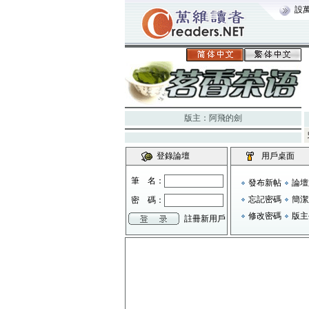
設
版主：
阿飛的劍
登錄論壇
用戶桌面
筆 名：
發布新帖
論壇
忘記密碼
簡潔
密 碼：
修改密碼
版主
註冊新用戶