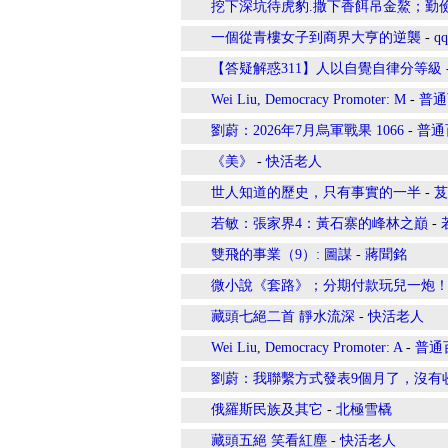
挖下深坑待虎豹.撒下香餌吊金鰲；勤
一個從青樓女子到商界大亨的逆襲
-
qq
【答疑解惑311】人以自覺自律分等級
Wei Liu, Democracy Promoter: M
-
普通
劉蔚：2026年7月烏軍戰果 1066
-
普通
《美》
-
快活老人
世人知道的歷史，只有事實的一半
-
芨
若敏：張家界4：黃石寨的峰林之巔
-
雙飛的事業（9）: 圖謀
-
蔣聞銘
微小說《套路》；分期付款玩兒一炮
藏頭七絕二首 靜水流深
-
快活老人
Wei Liu, Democracy Promoter: A
-
普通
劉蔚：我聯繫方式發表9個月了，沒有
俄羅斯民族及其它
-
北極雪橇
藏頭五絕 笑看紅塵
-
快活老人