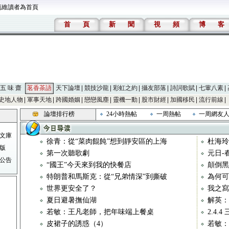
萬維讀者為首頁
首
頁
新
聞
視
頻
博
客
五 味 齋
茗香茶語
天下論壇
競技沙龍
彩虹之約
攝友部落
詩詞歌賦
七葷八素
史地人物
軍事天地
跨國婚姻
戀戀風塵
靈機一動
股市財經
加國移民
流行前線
論壇排行榜
24小時熱帖
一周熱帖
一周網友
文庫
徐青：從“菜肉餛飩”想到靜安區的上海
杜海玲
版
第一次聽歌劇
元日-
公告
“國王”今天來到我的快餐店
顛倒黑
特朗普和馬斯克：從“兄弟情深”到撕破
為何可
世界更安全了？
我之寫
夏日避暑撫仙湖
解英：
若敏：王凡老師，把年味端上餐桌
2.4.
皮裙子的誘惑（4）
若敏：