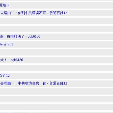
百姓12
境去理由二：你到中共環境不可
-
普通百姓12
敲桌：得換打法了
-
qqk6186
feng1202
家犬！
-
qqk6186
百姓12
境去理由一：中共環境住房，食
-
普通百姓12