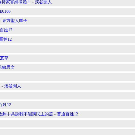
儉持家寡婦徵婚！
-
溪谷閒人
k6186
-
東方聖人匡子
百姓12
百姓12
芨草
若敏思文
！
-
溪谷閒人
百姓12
收到中共說我不能講民主的蓋
-
普通百姓12