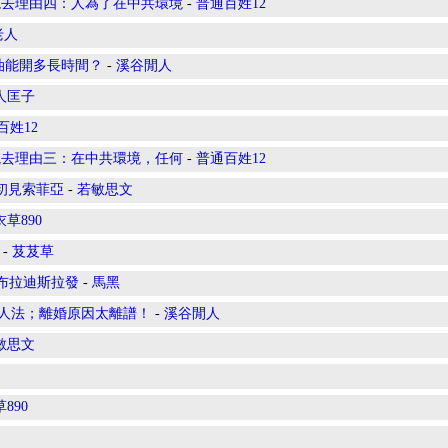
境去理由四：人為了在中共環境
-
普通百姓12
老人
油能開多長時間？
-
溪谷閒人
人匡子
百姓12
境去理由三：在中共環境，任何
-
普通百姓12
初見索菲亞
-
若敏思文
草890
-
芨芨草
布拉迪斯拉發
-
馬黑
好人法；離婚原因太離譜！
-
溪谷閒人
敏思文
890