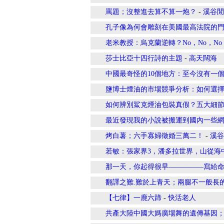
罵題；沒整進去算不算一炮？
-
溪谷閒
孔子像為何會雕刻在美國最高法院的
老米教授：烏克蘭逆轉？No，No，No
莎士比亞十四行詩的主題
-
高天闊海
中國最奇怪的10個地方：至今沒有一
鹽博士煙油的市場競爭分析：如何選
如何辨別鯊克煙油包裝真假？五大細
最近發現我的小說被搬運到國內一些
烤白薯；六手寡婦徵婚三萬二！
-
溪谷
若敏：張家界3，潘多拉世界，山從海
那一天，你起得很早—————寫給
翻譯之難.難於上青天；兩腿不一般長
【七律】一鹿六蹄
-
快活老人
共產大陸中國大媽廣場舞的遺傳基因