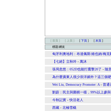
[ 首頁 ]
[ 上頁 ]
[
下頁
]
[
末頁
]
標題/網友
匈牙利奧地利：布達佩斯/維也納/梅克
【七絕】立秋吟
-
萬沐
張局忽悠：052D也能打鷹擊20了
-
隨
為什麼廣東人很少崇洋媚外？這三個
Wei Liu, Democracy Promoter: A
-
普通
劉蔚：民主與圍棋一樣，99%以上參
今秋記實
-
快活老人
西藏
-
北極雪橇