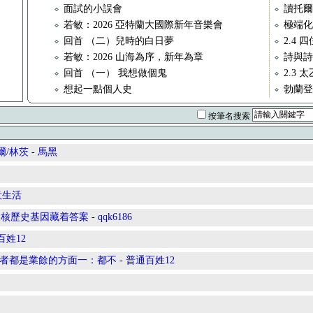
面試的小誤會
讀托爾
若敏：2026 亞特蘭大國際新年音樂會
極端化
回首 （二）兒時的白日夢
2.4 
若敏：2026 山海為序，新年為章
詩與詩
回首 （一） 我想做個鬼
2.3 
想起一點個人史
勃蘭登
按筆名搜索
爾/林茨
-
馬黑
意生活
硬核歷史基因藏着答案
-
qqk6186
百姓12
與者都是業餘的方面一：都不
-
普通百姓12