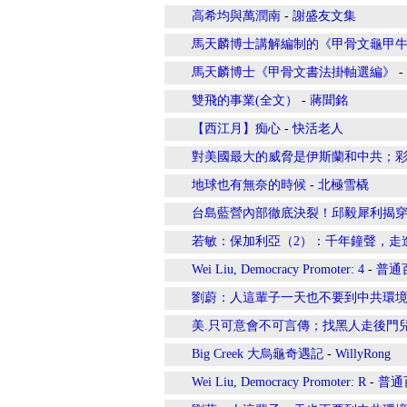
高希均與萬潤南
-
謝盛友文集
馬天麟博士講解編制的《甲骨文龜甲
馬天麟博士《甲骨文書法掛軸選編》
-
雙飛的事業(全文）
-
蔣聞銘
【西江月】痴心
-
快活老人
對美國最大的威脅是伊斯蘭和中共；
地球也有無奈的時候
-
北極雪橇
台島藍營內部徹底決裂！邱毅犀利揭
若敏：保加利亞（2）：千年鐘聲，走
Wei Liu, Democracy Promoter: 4
-
普通
劉蔚：人這輩子一天也不要到中共環境去
美.只可意會不可言傳；找黑人走後門
Big Creek 大烏龜奇遇記
-
WillyRong
Wei Liu, Democracy Promoter: R
-
普通