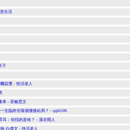
意生活
匡子
菲爾茲獎
-
快活老人
黑
畫來
-
若敏思文
流一生臨終但落個悽慘結局？
-
qqk6186
教育耳；你找的是啥？
-
溪谷閒人
翰·白傑文
-
快活老人