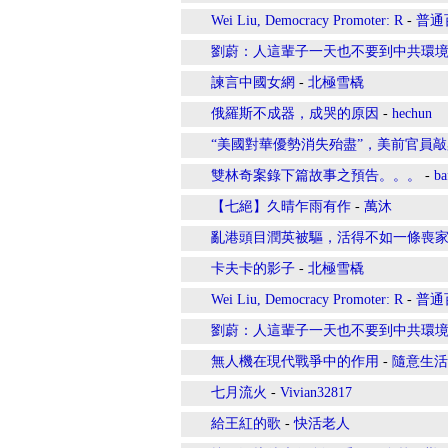
Wei Liu, Democracy Promoter: R
-
普通
劉蔚：人這輩子一天也不要到中共環
諫言中國女網
-
北極雪橇
俄羅斯不成器，成哭的原因
-
hechun
“美國對華優勢消失殆盡”，美前官員
雙林奇案錄下篇故事之預告。。。
-
ba
【七絕】久晴乍雨有作
-
萬沐
亂港頭目潤英被驅，活得不如一條喪
卡夫卡的影子
-
北極雪橇
Wei Liu, Democracy Promoter: R
-
普通
劉蔚：人這輩子一天也不要到中共環
無人機在現代戰爭中的作用
-
隨意生活
七月流火
-
Vivian32817
給王紅的歌
-
快活老人