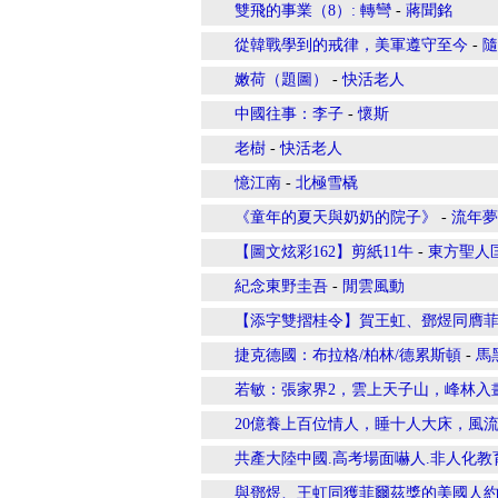
雙飛的事業（8）: 轉彎
-
蔣聞銘
從韓戰學到的戒律，美軍遵守至今
-
隨
嫩荷（題圖）
-
快活老人
中國往事：李子
-
懷斯
老樹
-
快活老人
憶江南
-
北極雪橇
《童年的夏天與奶奶的院子》
-
流年夢
【圖文炫彩162】剪紙11牛
-
東方聖人
紀念東野圭吾
-
閒雲風動
【添字雙摺桂令】賀王虹、鄧煜同膺
捷克德國：布拉格/柏林/德累斯頓
-
馬
若敏：張家界2，雲上天子山，峰林入
20億養上百位情人，睡十人大床，風
共產大陸中國.高考場面嚇人.非人化
與鄧煜、王虹同獲菲爾茲獎的美國人約