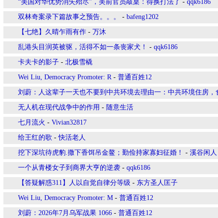
“美国对华优势消失殆尽”，美前官员敲桌：得换打法了
-
qqk6186
双林奇案录下篇故事之预告。。。
-
bafeng1202
【七绝】久晴乍雨有作
-
万沐
乱港头目润英被驱，活得不如一条丧家犬！
-
qqk6186
卡夫卡的影子
-
北极雪橇
Wei Liu, Democracy Promoter: R
-
普通百姓12
刘蔚：人这辈子一天也不要到中共环境去理由一：中共环境住房，
无人机在现代战争中的作用
-
随意生活
七月流火
-
Vivian32817
给王红的歌
-
快活老人
挖下深坑待虎豹.撒下香饵吊金鳌；勤俭持家寡妇征婚！
-
溪谷闲人
一个从青楼女子到商界大亨的逆袭
-
qqk6186
【答疑解惑311】人以自觉自律分等级
-
东方圣人匡子
Wei Liu, Democracy Promoter: M
-
普通百姓12
刘蔚：2026年7月乌军战果 1066
-
普通百姓12