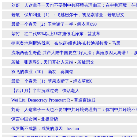
刘蔚：人这辈子一天也不要到中共环境去理由三：在中共环境，任
若敏：保加利亚（1）：飞越巴尔干，初见索菲亚
-
若敏思文
最后一个春天（2）玉兰谢了一半
-
蝉衣草890
紫竹：红二代99%以上非常痛恨毛泽东
-
芨芨草
捷克奥地利斯洛伐克：布尔诺/维也纳/布拉迪斯拉发
-
马黑
流氓两会生奇葩.共产大陆中国要立“好人法；离婚原因太离谱！
-
若敏：张家界5，天门开处入云端
-
若敏思文
双飞的事业（10）: 新功
-
蒋闻铭
最后一个春天（1）苹果皮断了
-
蝉衣草890
【西江月】半世沉浮过去
-
快活老人
Wei Liu, Democracy Promoter: R
-
普通百姓12
刘蔚：人这辈子一天也不要到中共环境去理由二：你到中共环境不
谏言中国女网
-
北极雪橇
俄罗斯不成器，成哭的原因
-
hechun