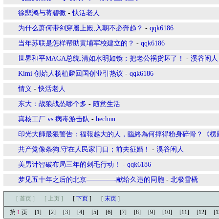
徐悲鸿与蒋碧微
-
快活老人
为什么萧何带剑穿履上殿,入朝不必奔趋？
-
qqk6186
当年苏联是怎样帮助黄埔军校建立的？
-
qqk6186
世界和平MAGA总统.清如水明如镜；把老公祸货坏了！
-
溪谷闲人
Kimi 创始人杨植麟回国创业引热议
-
qqk6186
情义
-
快活老人
东大：战狼战怂哪个多
-
随意生活
真核工厂 vs 病毒游击队
-
hechun
印光大師最狠警告：福報越大的人，臨終為何摔得粉身碎骨？《楞
共产党像条狗.守在人民家门口；前夫征婚！
-
溪谷闲人
美男计智破布局三年的刺毛行动！
-
qqk6186
梦见五十年之后的北京————-献给久违的同胞
-
北极雪橇
[ 首页 ]
[ 上页 ]
[
下页
]
[
末页
]
第
1
页
[1]
[2]
[3]
[4]
[5]
[6]
[7]
[8]
[9]
[10]
[11]
[12]
[1