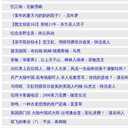
忆江南
-
北极雪橇
《童年的夏天与奶奶的院子》
-
流年梦
【图文炫彩162】剪纸11牛
-
东方圣人匡子
纪念东野圭吾
-
闲云风动
【添字双折桂令】贺王虹、邓煜同膺菲尔兹奖
-
快活老人
捷克德国：布拉格/柏林/德累斯顿
-
马黑
若敏：张家界2，云上天子山，峰林入画来
-
若敏思文
20亿养上百位情人，睡十人大床，风流一生临终但落个凄惨结局？
共产大陆中国.高考场面吓人.非人化教育耳；你找的是啥？
-
溪谷
与邓煜、王虹同获菲尔兹奖的美国人约翰·白杰文
-
快活老人
信用卡客服电话：2900美刀花费
-
随意生活
张鸣：一种古老思维的借尸还魂
-
芨芨草
美国西门庆.大陆中国武大郎.台湾潘金莲；彩礼房费！
-
溪谷闲人
双飞的事业（7）: 平反
-
蒋闻铭