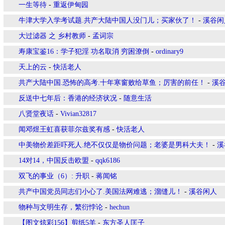
一生等待
-
重返伊甸园
牛津大学入学考试题.共产大陆中国人没门儿；买家伙了！
-
溪谷闲
大过滤器 之 乡村教师
-
孟词宗
寿康宝鉴16：学子犯淫 功名取消 穷困潦倒
-
ordinary9
天上的云
-
快活老人
共产大陆中国.恐怖的高考.十年寒窗败给草鱼；厉害的前任！
-
溪
反送中七年后：香港的经济状况
-
随意生活
八贤堂夜话
-
Vivian32817
闻邓煜王虹喜获菲尔兹奖有感
-
快活老人
中美物价差距吓死人.绝不仅仅是物价问题；老婆是男科大夫！
-
溪
14对14，中国反击欧盟
-
qqk6186
双飞的事业（6）: 升职
-
蒋闻铭
共产中国党员同志们小心了.美国法网难逃；溜缝儿！
-
溪谷闲人
物种与文明生存，繁衍悖论
-
hechun
【图文炫彩156】剪纸5羊
-
东方圣人匡子