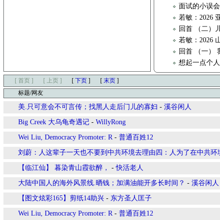
面试的小误
若敏：202
回首 （二）
若敏：2026
回首 （一）
想起一点个
[ 首页 ]
[ 上页 ]
[
下页
]
[
末页
]
标题/网友
美.只可意会不可言传；找黑人走后门儿的寡妇
-
溪谷闲人
Big Creek 大乌龟奇遇记
-
WillyRong
Wei Liu, Democracy Promoter: R
-
普通百姓12
刘蔚：人这辈子一天也不要到中共环境去理由四：人为了在中共环
【临江仙】 暮染青山霞欲醉，
-
快活老人
大陆中国人的海外风景线.晒钱；加满油能开多长时间？
-
溪谷闲人
【图文炫彩165】剪纸14助兴
-
东方圣人匡子
Wei Liu, Democracy Promoter: R
-
普通百姓12