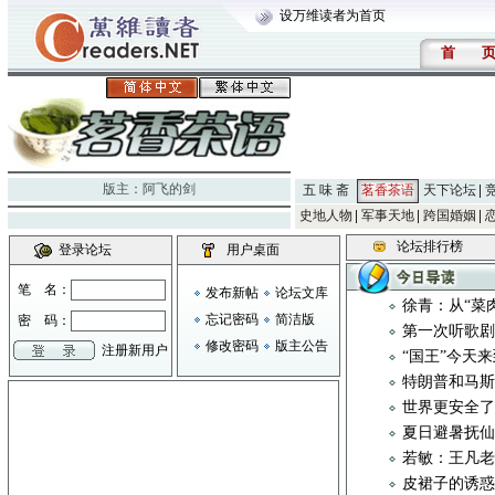
设万维读者为首页
首
版主：
阿飞的剑
五 味 斋
茗香茶语
天下论坛
史地人物
军事天地
跨国婚姻
论坛排行榜
登录论坛
用户桌面
笔 名：
发布新帖
论坛文库
徐青：从“菜
忘记密码
简洁版
密 码：
第一次听歌
修改密码
版主公告
注册新用户
“国王”今天
特朗普和马斯
世界更安全
夏日避暑抚
若敏：王凡
皮裙子的诱惑