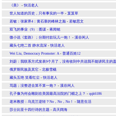
《美》
-
快活老人
世人知道的历史，只有事实的一半
-
芨芨草
若敏：张家界4：黄石寨的峰林之巅
-
若敏思文
双飞的事业（9）: 图谋
-
蒋闻铭
微小说《套路》；分期付款玩儿一炮！
-
溪谷闲人
藏头七绝二首 静水流深
-
快活老人
Wei Liu, Democracy Promoter: A
-
普通百姓12
刘蔚：我联系方式发表9个月了，没有收到中共说我不能讲民主的
俄罗斯民族及其它
-
北极雪橇
藏头五绝 笑看红尘
-
快活老人
骂题；没整进去算不算一炮？
-
溪谷闲人
孔子像为何会雕刻在美国最高法院的门楣之上？
-
qqk6186
老米教授：乌克兰逆转？No，No，No！
-
随意生活
莎士比亚十四行诗的主题
-
高天阔海