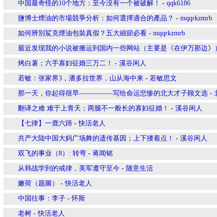
中国最奇怪的10个地方：至今没有一个被破解！
-
qqk6186
鹽博士煙油的市場競爭分析：如何選擇適合的產品？
-
mqqrkzmrb
如何辨別鯊克煙油包裝真假？五大細節必看
-
mqqrkzmrb
最近发现我的小说被搬运到国内一些网站（主要是《在伊万那边》
烤白薯；六手寡妇征婚三万二！
-
溪谷闲人
若敏：张家界3，潘多拉世界，山从海中来
-
若敏思文
那一天，你起得很早—————写给命运悲惨的北大才子顾文选
-
翻译之难.难于上青天；两腿不一般长的寡妇征婚！
-
溪谷闲人
【七律】一鹿六蹄
-
快活老人
共产大陆中国大妈广场舞的遗传基因；上下搂着点！
-
溪谷闲人
双飞的事业（8）: 转弯
-
蒋闻铭
从韩战学到的戒律，美军遵守至今
-
随意生活
嫩荷（题圖）
-
快活老人
中国往事：李子
-
怀斯
老树
-
快活老人