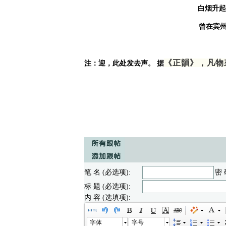
白烟升起
曾在宾州
《正韻》，凡物
注：迎，此处发去声。 据
笔 名 (必选项):
密 
标 题 (必选项):
内 容 (选填项):
字体
字号