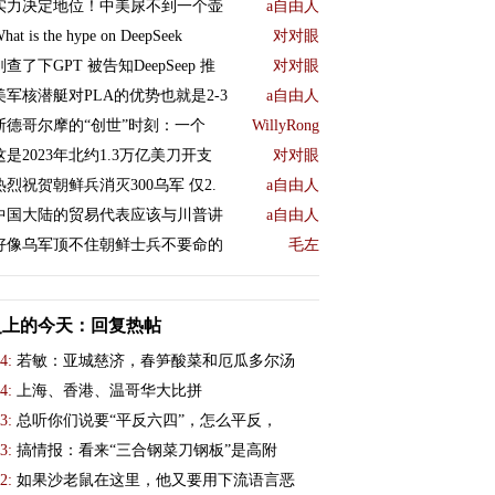
实力决定地位！中美尿不到一个壶
a自由人
hat is the hype on DeepSeek
对对眼
刚查了下GPT 被告知DeepSeep 推
对对眼
美军核潜艇对PLA的优势也就是2-3
a自由人
斯德哥尔摩的“创世”时刻：一个
WillyRong
这是2023年北约1.3万亿美刀开支
对对眼
热烈祝贺朝鲜兵消灭300乌军 仅2.
a自由人
中国大陆的贸易代表应该与川普讲
a自由人
好像乌军顶不住朝鲜士兵不要命的
毛左
史上的今天：回复热帖
4:
若敏：亚城慈济，春笋酸菜和厄瓜多尔汤
4:
上海、香港、温哥华大比拼
3:
总听你们说要“平反六四”，怎么平反，
3:
搞情报：看来“三合钢菜刀钢板”是高附
2:
如果沙老鼠在这里，他又要用下流语言恶