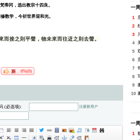
梵蒂冈，选出教宗十四良。
一
修数学，今祈世界迎和光。
1
2
3
來而接之則平聲，物未來而往迓之則去聲。
4
5
6
7
0%(0)
8
9
10
码 (必选项):
注册新用户
一
1