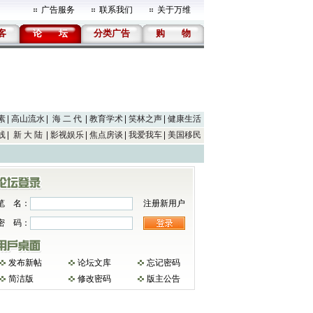
广告服务
联系我们
关于万维
客
论
坛
分类广告
购
物
素
高山流水
海 二 代
教育学术
笑林之声
健康生活
线
新 大 陆
影视娱乐
焦点房谈
我爱我车
美国移民
笔 名：
注册新用户
密 码：
发布新帖
论坛文库
忘记密码
简洁版
修改密码
版主公告