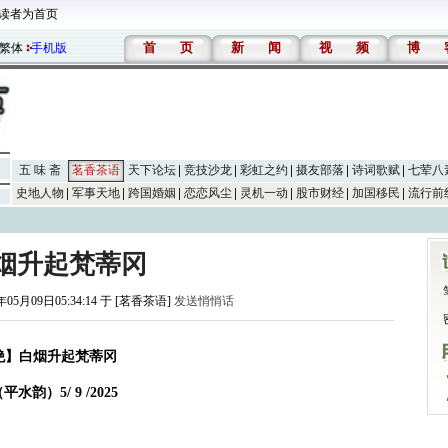
读者为首页
首
页
新
闻
视
频
博
繁体
手机版
五 味 斋
茗香茶语
天下论坛
竞技沙龙
彩虹之约
摄友部落
诗词歌赋
七荤八
史地人物
军事天地
跨国婚姻
恋恋风尘
灵机一动
股市财经
加国移民
流行前
烟升起梵蒂冈
年05月09日05:34:14 于 [茗香茶语]
发送悄悄话
绝】白烟升起梵蒂冈
平水韵）5/ 9 /2025