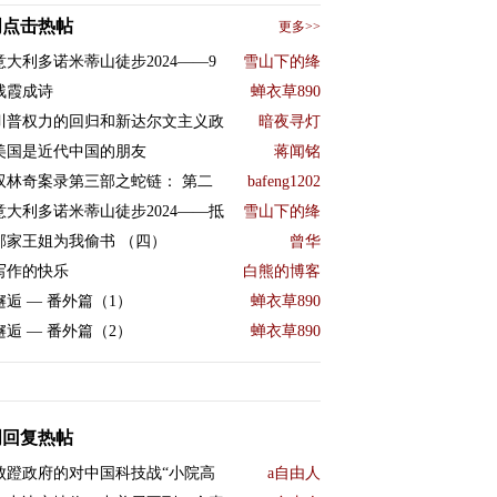
周点击热帖
更多>>
意大利多诺米蒂山徒步2024——9
雪山下的绛
残霞成诗
蝉衣草890
川普权力的回归和新达尔文主义政
暗夜寻灯
美国是近代中国的朋友
蒋闻铭
双林奇案录第三部之蛇链： 第二
bafeng1202
意大利多诺米蒂山徒步2024——抵
雪山下的绛
邻家王姐为我偷书 （四）
曾华
写作的快乐
白熊的博客
邂逅 — 番外篇（1）
蝉衣草890
邂逅 — 番外篇（2）
蝉衣草890
周回复热帖
败蹬政府的对中国科技战“小院高
a自由人