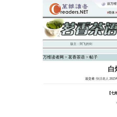
设万维
简体
版主：
阿飞的剑
万维读者网
>
茗香茶语
> 帖子
白
送交者:
快活老人
2025
【七
（