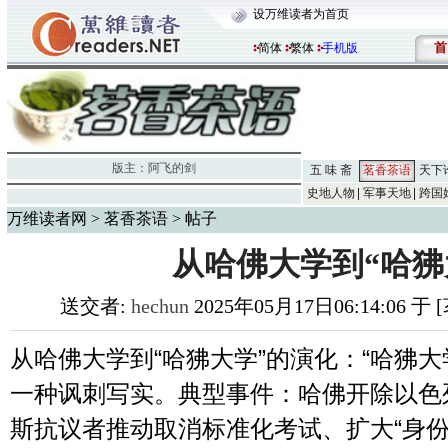
设万维读者为首页
首
简体
繁体
手机版
版主：
阿飞的剑
五 味 斋
茗香茶语
天下
史地人物
军事天地
跨国
万维读者网
>
茗香茶语
> 帖子
从哈佛大学到“哈狒
送交者:
hechun
2025年05月17日06:14:06 
从哈佛大学到“哈狒大学”的演化：“哈狒大
一种讽刺写实。典型事件：哈佛开除以色
斯抗议者推动取消标准化考试、扩大“身份