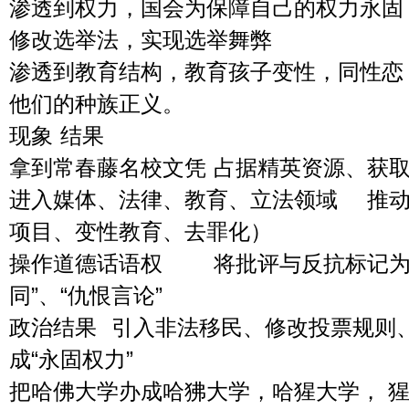
渗透到权力，国会为保障自己的权力永固
修改选举法，实现选举舞弊
渗透到教育结构，教育孩子变性，同性恋
他们的种族正义。
现象	结果
拿到常春藤名校文凭	占据精英
进入媒体、法律、教育、立法领域	推动解构性议题（如1619
项目、变性教育、去罪化）
操作道德话语权	将批评与反抗标记为“种族歧视”、“恐
同”、“仇恨言论”
政治结果	引入非法移民、修改投票规则、操控选票结构，形
成“永固权力”
把哈佛大学办成哈狒大学，哈猩大学， 