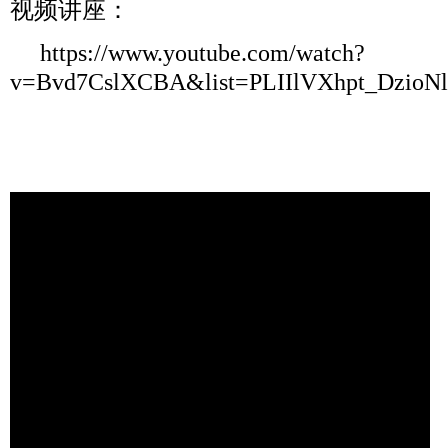
视频讲座：
https://www.youtube.com/watch?
v=Bvd7CslXCBA&list=PLIIlVXhpt_Dzio