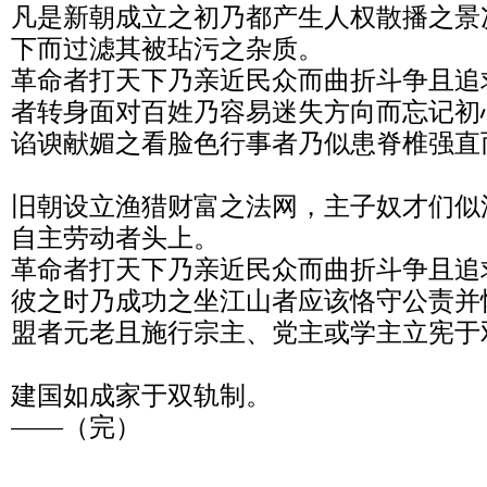
凡是新朝成立之初乃都产生人权散播之景
下而过滤其被玷污之杂质。

革命者打天下乃亲近民众而曲折斗争且追
者转身面对百姓乃容易迷失方向而忘记初
谄谀献媚之看脸色行事者乃似患脊椎强直
旧朝设立渔猎财富之法网，主子奴才们似
自主劳动者头上。

革命者打天下乃亲近民众而曲折斗争且追
彼之时乃成功之坐江山者应该恪守公责并
盟者元老且施行宗主、党主或学主立宪于双
建国如成家于双轨制。

——（完）