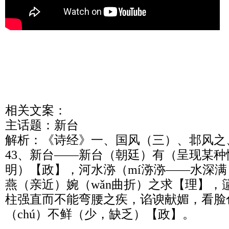
相关文案：

主话题：新台

解析：《诗经》一、国风（三）、邶风之、
43、新台——新台（朝廷）有（呈现某种
明）【政】，河水㳽（mí㳽㳽——水深满
燕（亲近）婉（wǎn曲折）之求【理】，籧（
柱强直而不能弯腰之疾，谄谀献媚，看脸
（chú）不鲜（少，缺乏）【政】。
