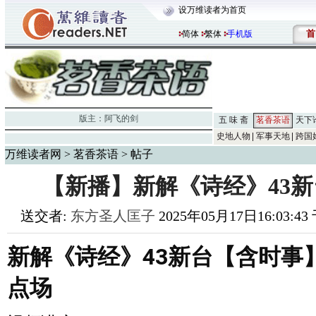
设万维读者为首页
首
简体
繁体
手机版
版主：
阿飞的剑
五 味 斋
茗香茶语
天下
史地人物
军事天地
跨国
万维读者网
>
茗香茶语
> 帖子
【新播】新解《诗经》43
送交者:
东方圣人匡子
2025年05月17日16:03:4
新解《诗经》43新台【含时事】202
点场