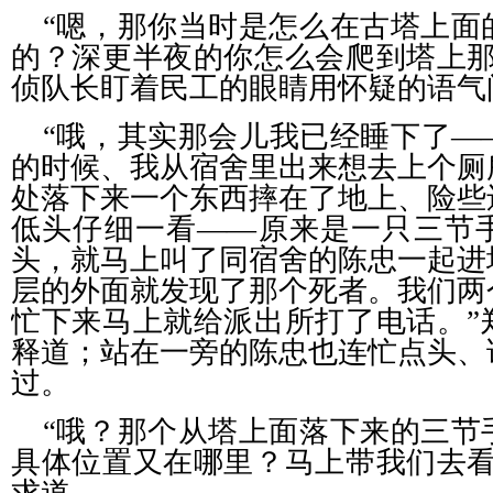
“嗯，那你当时是怎么在古塔上面
的？深更半夜的你怎么会爬到塔上那
侦队长盯着民工的眼睛用怀疑的语气
“哦，其实那会儿我已经睡下了—
的时候、我从宿舍里出来想去上个厕
处落下来一个东西摔在了地上、险些
低头仔细一看——原来是一只三节
头，就马上叫了同宿舍的陈忠一起进
层的外面就发现了那个死者。我们两
忙下来马上就给派出所打了电话。”
释道；站在一旁的陈忠也连忙点头、
过。
“哦？那个从塔上面落下来的三节
具体位置又在哪里？马上带我们去看