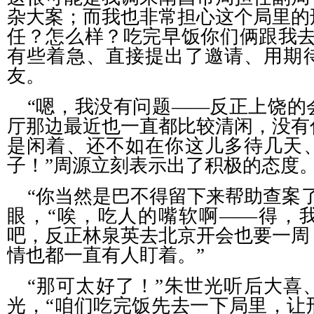
杂大案；而我也非常担心这个局里的
任？怎么样？吃完早饭你们俩跟我去
有些着急、直接提出了邀请、用期
友。
“嗯，我没有问题——反正上饶的
厅那边最近也一直都比较清闲，没有
是闲着、还不如在你这儿多待几天
子！”周源立刻表示出了积极的态度
“你当然是巴不得留下来帮助查案
眼，“唉，吃人的嘴软啊——得，
吧，反正林泉英去北京开会也要一周
情也都一直有人盯着。”
“那可太好了！”朱世光听后大喜
光，“咱们吃完饭先去一下局里，让