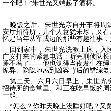
一个吧！”朱世光又端起了酒杯。
晚饭之后、朱世光亲自开车将周
安厅招待所，几个人意犹未尽，又在
忆起当年从军戍边的那些有趣往事，
回到家中，朱世光洗漱上床，入
广义打来的紧急电话；听完刑侦队长
睡不着了——他也觉得当夜发生在绳
诡异、隐隐地感到凶案背后的错综复
第二天、六月六日早上，朱世光
招待所的食堂里、和正在吃早饭的周
一起。
“怎么？你昨天晚上没睡好吧？又