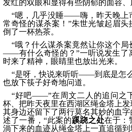
发红的双眼和显得有些阴郁的面容、
“嗯，几乎没睡——嗨，昨天晚上
常奇怪的谋杀案！”朱世光皱起眉头
倒了一杯热茶。
“哦？什么谋杀案竟然让你这个局
——有什么奇怪的？”一听说发生了
时来了精神，眼睛里也放出光来。
“是呀，快说来听听——到底是怎
也放下筷子好奇地问道。
“好吧——”在周文二人的追问之
杯、把昨天夜里在西湖区绳金塔上发
其身边还留下了两行莫名其妙的血字
述了一番，“此案的
蹊跷之处
在于：
淌下来的血迹从绳金塔上一直追循到