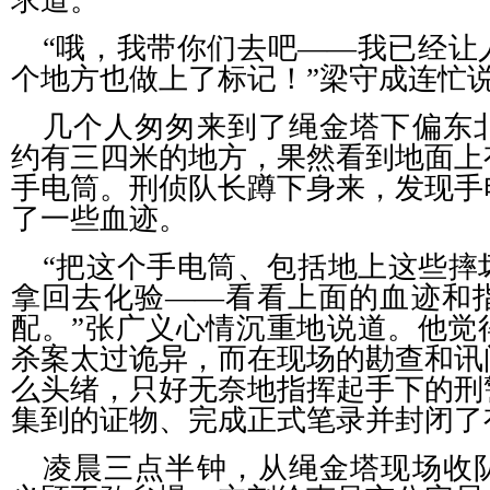
求道。
“哦，我带你们去吧——我已经让
个地方也做上了标记！”梁守成连忙
几个人匆匆来到了绳金塔下偏东
约有三四米的地方，果然看到地面上
手电筒。刑侦队长蹲下身来，发现手
了一些血迹。
“把这个手电筒、包括地上这些摔
拿回去化验——看看上面的血迹和
配。”张广义心情沉重地说道。他觉
杀案太过诡异，而在现场的勘查和讯
么头绪，只好无奈地指挥起手下的刑
集到的证物、完成正式笔录并封闭了
凌晨三点半钟，从绳金塔现场收