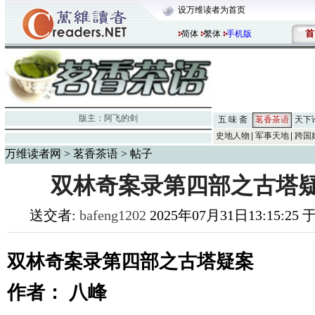
设万维读者为首页
首
简体
繁体
手机版
版主：
阿飞的剑
五 味 斋
茗香茶语
天下
史地人物
军事天地
跨国
万维读者网
>
茗香茶语
> 帖子
双林奇案录第四部之古塔疑
送交者:
bafeng1202
2025年07月31日13:15:25
双林奇案录第四部之古塔疑案
作者： 八峰