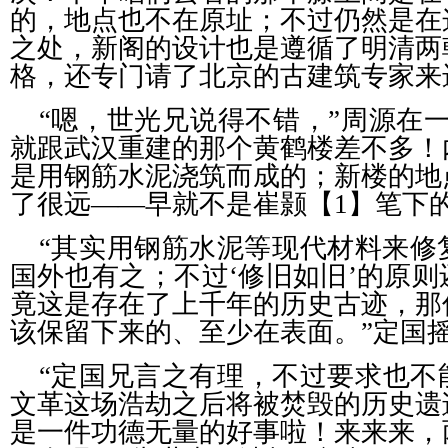
的，地点也不在原址；不过仍然是在
之处，新阁的设计也是遵循了明清两
格，还专门请了北京的古建筑专家来
“嗯，世光兄说得不错，”周源在
就跟武汉重建的那个黄鹤楼差不多！
是用钢筋水泥浇筑而成的；新楼的地
了很远——早就不是崔颢【
1】笔下
“其实用钢筋水泥等现代材料来修
国外也有之；不过‘修旧如旧’的原
竟这是存在了上千年的历史古迹，那
该保留下来的、至少在表面。”定国
“定国兄言之有理，不过要求也不
文革这场浩劫之后将被焚毁的历史遗
是一件功德无量的好事啦！来来来，