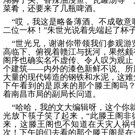
湖狮子头、香辣油浸鱼、瓦罐汤等一
菜肴，还要来了几瓶啤酒。
“哎，我这是略备薄酒、不成敬意
二位一杯！”朱世光说着先端起了杯
“世光兄，谢谢你带领我们参观游
高临下、俯视着赣江与抚河，果然颇
阁序也确实名不虚传、令人叹为观止
个建筑——内外的漆色新鲜不说、所
大量的现代铸造的钢铁和水泥，这难
下午看到的是原来的那个滕王阁吗？
着南昌市局的副局长问道。
“哈哈，我的文大编辑呀，这个你
光放下筷子笑了起来，“此滕王阁非
来，这滕王阁也不知道在天灾人祸
次！下午咱们去看的那个滕王阁是在