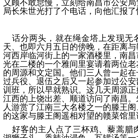
义顾不敢怠慢，立刻给南昌市公安局
局长朱世光打了个电话，向他汇报了
话分两头，就在绳金塔上发现无
天、也即六月五日的傍晚，在距离与
河西岸临河街上的一家酒楼里，南昌
光在二楼的一个雅间里宴请着两位老
的周源和文定国。他们三人曾一起在
过兵役、退伍之后又一起参加过公安
训班，所以早就熟识。这几天周源正
江西的上饶出差、顺道访问了南昌。
人游赏了江南三大名楼之一的滕王阁
的这家与滕王阁遥相对望的赣菜馆里
好客的主人点了三杯鸡、藜蒿腊