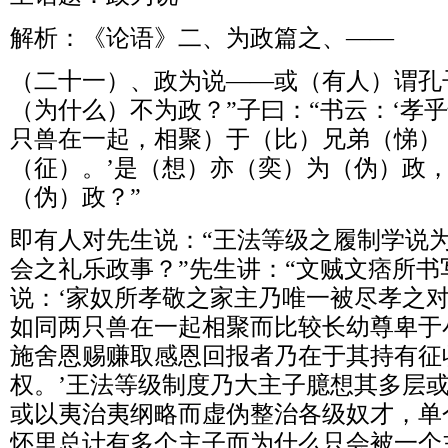
解析：《论语》二、为政篇之、——
（二十一）、政为说——或（有人）谓孔
（为什么）不为政？”子曰：“书云：‘孝
只兽在一起，相聚）于（比）兄弟（悌）
（征）。’是（想）亦（奕）为（伪）政
（伪）政？”
即有人对先生说：“王法等级之履制学说
会之礼乐政事？”先生讲：“文贼文痞所书
说：‘家奴所孝敬之家主乃唯一被尽孝之
如同两只兽在一起相聚而比较长幼尊卑于
施舍恩赐赚取感恩回报者乃在于其持有征
权。’王法等级制度乃大主子臆想其多层
或以夷治夷纲略而虚伪整治各级奴才，单
怀里总计有多个主子而为什么只会被一个