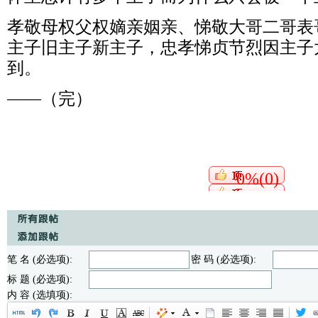
孝敬母权父权嫡亲姻亲、悌敬大哥二哥表
主子旧主子新主子，忠孝悌贞节烈因主子
到。
——（完）
0%(0)
笔 名 (必选项):
密 码 (必选项):
标 题 (必选项):
内 容 (选填项):