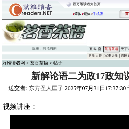
设万维读者为首页
首
简体
繁体
手机版
版主：
阿飞的剑
五 味 斋
茗香茶语
天下
史地人物
军事天地
跨国
万维读者网
>
茗香茶语
> 帖子
新解论语二为政17政知说
送交者:
东方圣人匡子
2025年07月31日17:37:3
视频讲座：