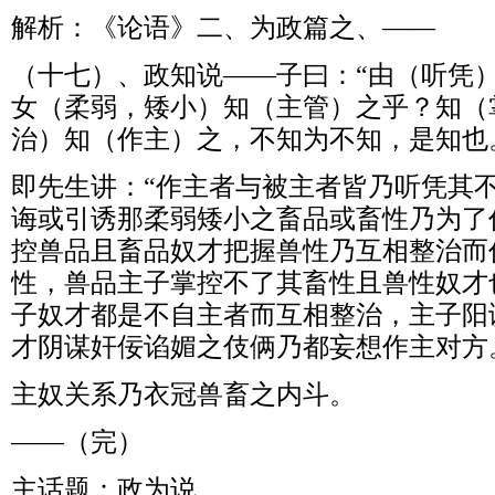
解析：《论语》二、为政篇之、——
（十七）、政知说——子曰：“由（听凭
女（柔弱，矮小）知（主管）之乎？知（
治）知（作主）之，不知为不知，是知也
即先生讲：“作主者与被主者皆乃听凭其
诲或引诱那柔弱矮小之畜品或畜性乃为了
控兽品且畜品奴才把握兽性乃互相整治而
性，兽品主子掌控不了其畜性且兽性奴才
子奴才都是不自主者而互相整治，主子阳
才阴谋奸佞谄媚之伎俩乃都妄想作主对方
主奴关系乃衣冠兽畜之内斗。
——（完）
主话题：政为说