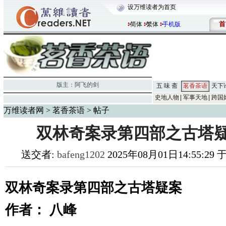
设万维读者为首页
首
简体
繁体
手机版
版主：
阿飞的剑
五 味 斋
茗香茶语
天下
史地人物
军事天地
跨国
万维读者网
>
茗香茶语
> 帖子
双林奇案录第四部之古塔疑
送交者:
bafeng1202
2025年08月01日14:55:29
双林奇案录第四部之古塔疑案
作者： 八峰