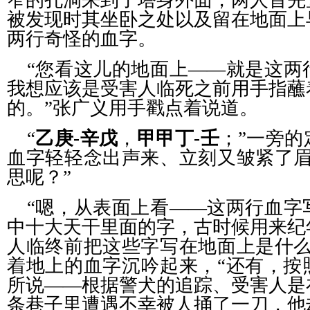
窄的孔洞来到了塔身外面，两人首先
被发现时其坐卧之处以及留在地面上
两行奇怪的血字。
“您看这儿的地面上——就是这两
我想应该是受害人临死之前用手指蘸
的。”张广义用手戳点着说道。
“
乙庚
-辛戊
，
甲甲丁
-壬
；”一旁
血字轻轻念出声来、立刻又皱紧了眉
思呢？”
“嗯，从表面上看——这两行血字
中十大天干里面的字，古时候用来纪
人临终前把这些字写在地面上是什么
着地上的血字沉吟起来，“还有，按
所说——根据警犬的追踪、受害人是
条巷子里遭遇不幸被人捅了一刀，他