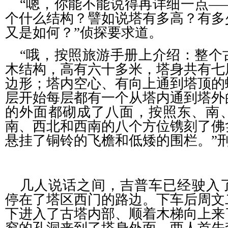
“嗯，你能不能说得再详细一点—
个什么结构？譬如说塔有多高？有多
又是如何？”侦探要求道。
“哦，按照旅游手册上介绍：整个
木结构，高有六十多米，塔身共有七
边形；塔内空心、有向上通到塔顶的
层开始每层都有一个从塔内通到塔外
的外面都砌成了八面，按照东、南
南、西北和西南的八个方位镌刻了佛
悬挂了铜铃的飞檐和低矮的围栏。”
几人说话之间，吉普车已经驶入
停在了塔区西门的路边。下车后周文
下进入了古塔内部、顺着木梯向上来