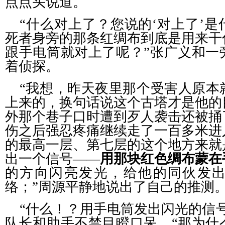
点点头说道。
“什么对上了？您说的‘对上了’
死者身旁的那条红绸布到底是用来干
跟手电筒就对上了呢？”张广义和一
着侦探。
“我想，昨天夜里那个受害人原本
上来的，换句话说这个古塔才是他的
外那个巷子口时遭到歹人袭击还被捅
伤之后强忍疼痛继续走了一百多米进
的最高一层、第七层的这个地方来就
出一个信号——
用那块红色绸布蒙在
的方向闪亮发光，给他的同伙发
络；”周源平静地说出了自己的推测
“什么！？用手电筒发出闪光的信
队长和助手不禁目瞪口呆，“那为什