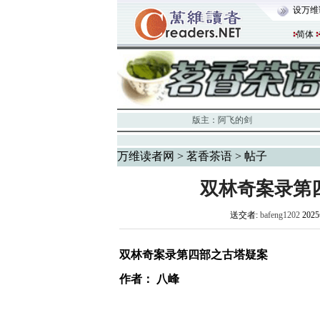
设万维
简体
版主：
阿飞的剑
万维读者网
>
茗香茶语
> 帖子
双林奇案录第
送交者:
bafeng1202
202
双林奇案录第四部之古塔疑案
作者： 八峰