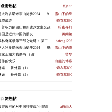
周点击热帖
更多>>
意大利多诺米蒂山徒步2024——9
雪山下的绛
残霞成诗
蝉衣草890
川普权力的回归和新达尔文主义政
暗夜寻灯
美国是近代中国的朋友
蒋闻铭
双林奇案录第三部之蛇链： 第二
bafeng1202
意大利多诺米蒂山徒步2024——抵
雪山下的绛
邻家王姐为我偷书 （四）
曾华
写作的快乐
白熊的博客
邂逅 — 番外篇（1）
蝉衣草890
邂逅 — 番外篇（2）
蝉衣草890
周回复热帖
败蹬政府的对中国科技战“小院高
a自由人