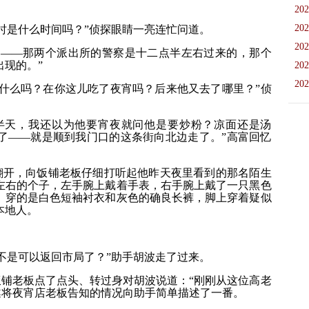
202
202
时是什么时间吗？”侦探眼睛一亮连忙问道。
202
吧——那两个派出所的警察是十二点半左右过来的，那个
现的。”
202
202
什么吗？在你这儿吃了夜宵吗？后来他又去了哪里？”侦
半天，我还以为他要宵夜就问他是要炒粉？凉面还是汤
了——就是顺到我门口的这条街向北边走了。”高富回忆
翻开，向饭铺老板仔细打听起他昨天夜里看到的那名陌生
左右的个子，左手腕上戴着手表，右手腕上戴了一只黑色
、穿的是白色短袖衬衣和灰色的确良长裤，脚上穿着疑似
本地人。
不是可以返回市局了？”助手胡波走了过来。
饭铺老板点了点头、转过身对胡波说道：“刚刚从这位高老
遂将夜宵店老板告知的情况向助手简单描述了一番。