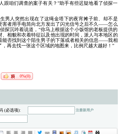
人跟咱们调查的案子有关？”助手有些迟疑地看了侦探一
陌生男人突然出现在了这绳金塔下的夜宵摊子前、却不是
受害者用手电筒向北方发出了闪光信号之后不久——怎么
”侦探沉吟着说道，“你马上根据这个小饭馆的老板提供的
材、相貌和衣着特征以及他出现的时间，派人与本地区的
看能否找到这个陌生男子的下落或者相关的信息——我相
了，再去找一张这个区域的地图来，比例尺越大越好！”
0%(0)
码 (必选项):
注册新用户