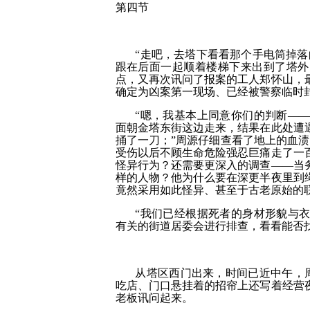
第四节
“走吧，去塔下看看那个手电筒掉落
跟在后面一起顺着楼梯下来出到了塔外
点，又再次讯问了报案的工人郑怀山，
确定为凶案第一现场、已经被警察临时
“嗯，我基本上同意你们的判断—
面朝金塔东街这边走来，结果在此处遭
捅了一刀；”周源仔细查看了地上的血
受伤以后不顾生命危险强忍巨痛走了一
怪异行为？还需要更深入的调查——当
样的人物？他为什么要在深更半夜里到
竟然采用如此怪异、甚至于古老原始的联
“我们已经根据死者的身材形貌与
有关的街道居委会进行排查，看看能否
从塔区西门出来，时间已近中午，周
吃店、门口悬挂着的招帘上还写着经营
老板讯问起来。