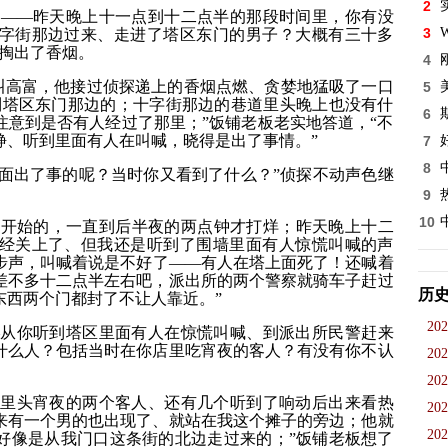
2
下——昨天晚上十一点到十二点半的那段时间里，你有没
3
W
字街那边过来、走进了塔区东门的男子？大概有三十多
掏出了香烟。
4
叫高富，他接过侦探递上的香烟点燃、贪婪地猛吸了一口
5
到塔区东门那边的；十字街那边的巷道里头晚上也没有什
6
注意到是否有人经过了那里；”饭铺老板老实地答道，“不
静、听到里面有人在叫喊，晓得是出了事情。”
7
8
面出了事的呢？当时你又看到了什么？”侦探不动声色继
9
10
钟开始的，一直到后半夜的两点钟才打烊；昨天晚上十二
经关上了、但我还是听到了围墙里面有人惊慌叫喊的声
步声，叫喊着说是不好了——有人在塔上面死了！还喊着
差不多十二点半左右吧，派出所的两个警察就骑车子赶过
历
东西两个门都封了不让人靠近。”
202
—从你听到塔区里面有人在惊慌叫喊、到派出所民警赶来
什么人？包括当时在你店里吃宵夜的客人？有没有你不认
202
202
店里头宵夜的两个客人、还有几个听到了响动后出来看热
202
来有一个男的也出现了、就站在我这个摊子的旁边；他就
202
好像是从我门口这条街的北边走过来的；”饭铺老板想了