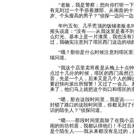
“老板，我是警察；想向你打听一
有见到过一个手捂着腰部、从南面的十
岁、个头瘦高的男子？”侦探一边问一边
年约五旬、几乎秃顶的饭铺老板名
摇头说道：“没有——从我这里是看不
么灯光、基本上是一片漆黑，我也没有
过，我确实注意到了塔区西门这边的动
“哦？那你是什么时候注意到塔区里
续问道。
“我这个店里卖宵夜是从晚上十点
点过十几分的时候，塔区的西门虽然已
音，先是一个人，后来又是几个人的脚
要赶快向派出所报警！又过了一会儿、
来了，他们马上就把这个街口和塔区的
“嗯，那在这段时间里，我是说—
封锁了路口的这段时间里，你都见到了
识的陌生人？”侦探问道。
“嗯——那段时间里面除了在我小
闹的街坊邻居，我都认得他们！不过后
是个陌生人——我从来都没有见过的，