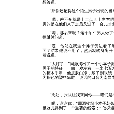
想答道。
“那你还记得这个陌生男子出现的当
“嗯，差不多就是十二点四十左右
男的是在他们来了之后又过了一会儿才出
“嗯，那后来呢？这个陌生男人做了
探继续问道。
“哎，他站在我这个摊子旁边看了
面？结果他说不用了，然后就转身离开
着说道。
“太好了！”周源掏出了一个小本子
男子的特征——四十岁左右、一米七五
的檀木手串；他皮肤白净，戴了副眼镜
为棕色的塑料凉鞋，说话的口音为南昌
“周处，张队让我来问你——咱们是
“嗯，谢谢你；”周源收起小本子朝
板这儿得到了一个重要的线索；” 侦探