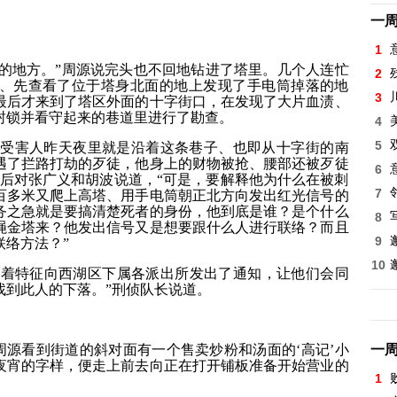
一
1
的地方。”周源说完头也不回地钻进了塔里。几个人连忙
2
、先查看了位于塔身北面的地上发现了手电筒掉落的地
3
最后才来到了塔区外面的十字街口，在发现了大片血渍、
封锁并看守起来的巷道里进行了勘查。
4
5
—受害人昨天夜里就是沿着这条巷子、也即从十字街的南
遇了拦路打劫的歹徒，他身上的财物被抢、腰部还被歹徒
6
渍后对张广义和胡波说道，“可是，要解释他为什么在被刺
7
百多米又爬上高塔、用手电筒朝正北方向发出红光信号的
务之急就是要搞清楚死者的身份，他到底是谁？是个什么
8
绳金塔来？他发出信号又是想要跟什么人进行联络？而且
9
络方法？”
10
衣着特征向西湖区下属各派出所发出了通知，让他们会同
找到此人的下落。”刑侦队长说道。
源看到街道的斜对面有一个售卖炒粉和汤面的‘高记’小
一
夜宵的字样，便走上前去向正在打开铺板准备开始营业的
1