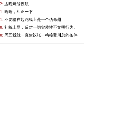
2:
孟晚舟裴夜航
1:
哈哈，纠正一下
1:
不要输在起跑线上是一个伪命题
0:
礼貌上网，反对一切实质性不文明行为。
0:
周五我就一直建议张一鸣接受川总的条件