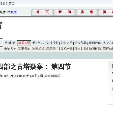
读者为首页
首
页
新
闻
视
频
博
繁体
手机版
五 味 斋
茗香茶语
天下论坛
竞技沙龙
彩虹之约
摄友部落
诗词歌赋
七荤八
史地人物
军事天地
跨国婚姻
恋恋风尘
灵机一动
股市财经
加国移民
流行前
四部之古塔疑案： 第四节
5年08月02日15:10:58 于 [茗香茶语]
发送悄悄话