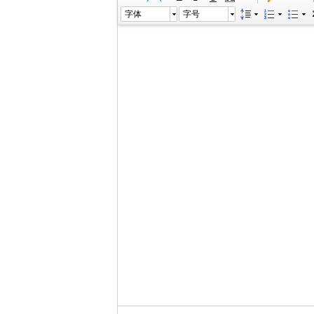
字体
字号