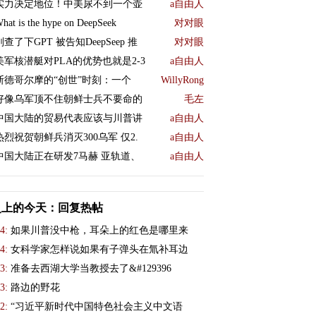
实力决定地位！中美尿不到一个壶
a自由人
hat is the hype on DeepSeek
对对眼
刚查了下GPT 被告知DeepSeep 推
对对眼
美军核潜艇对PLA的优势也就是2-3
a自由人
斯德哥尔摩的“创世”时刻：一个
WillyRong
好像乌军顶不住朝鲜士兵不要命的
毛左
中国大陆的贸易代表应该与川普讲
a自由人
热烈祝贺朝鲜兵消灭300乌军 仅2.
a自由人
中国大陆正在研发7马赫 亚轨道、
a自由人
史上的今天：回复热帖
4:
如果川普没中枪，耳朵上的红色是哪里来
4:
女科学家怎样说如果有子弹头在氚补耳边
3:
准备去西湖大学当教授去了&#129396
3:
路边的野花
2:
“习近平新时代中国特色社会主义中文语