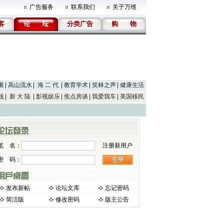
广告服务
联系我们
关于万维
客
论
坛
分类广告
购
物
素
高山流水
海 二 代
教育学术
笑林之声
健康生活
线
新 大 陆
影视娱乐
焦点房谈
我爱我车
美国移民
笔 名：
注册新用户
密 码：
发布新帖
论坛文库
忘记密码
简洁版
修改密码
版主公告