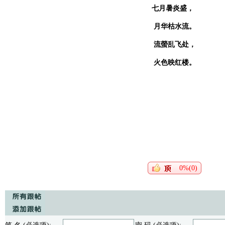
七月暑炎盛，
月华枯水流。
流螢乱飞处，
火色映红楼。
0%(0)