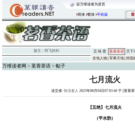
设万维读者为首页
首
简体
繁体
手机版
版主：
阿飞的剑
五 味 斋
茗香茶语
天下
史地人物
军事天地
跨国
万维读者网
>
茗香茶语
> 帖子
七月流火
送交者:
快活老人
2025年08月04日07:03:46 于 [茗香
【五绝】七月流火
（平水韵）