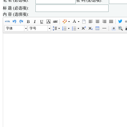
笔 名 (必选项):
密 码 (必选项):
标 题 (必选项):
内 容 (选填项):
字体
字号