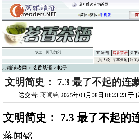
设万维读者为首页
首
简体
繁体
手机版
版主：
阿飞的剑
五 味 斋
茗香茶语
天下
史地人物
军事天地
跨国
万维读者网
>
茗香茶语
> 帖子
文明简史： 7.3 最了不起的
送交者:
蒋闻铭
2025年08月08日18:23:23 
文明简史： 7.3 最了不起的
蒋闻铭