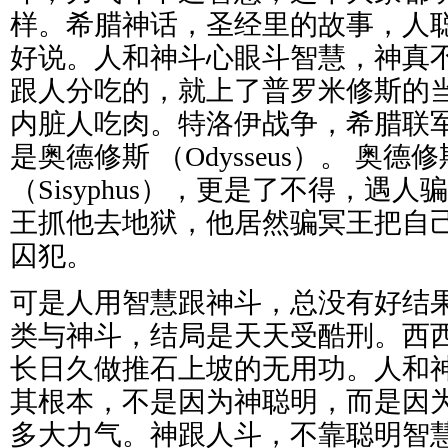
样。希腊神话，圣经里的故事，人
好说。人和神斗心眼斗智慧，神真
跟人分吃的，就上了普罗米修斯的
内脏人吃肉。特洛伊战争，希腊联
是奥德修斯 （
Odysseus）。 奥
（Sisyphus），更是了不得，遇
王抓他去地狱，他居然骗冥王把自
囚犯。
可是人用智慧跟神斗，总没有好结
类与神斗，结局是天天受酷刑。西
长日久做推石上坡的无用功。人和
其根本，不是因为神聪明，而是因
多大力气。神跟人斗，不靠聪明智