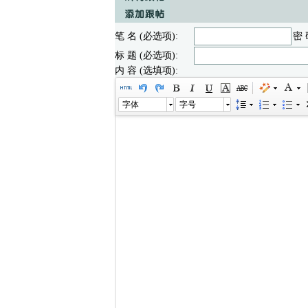
笔 名 (必选项):
密 
标 题 (必选项):
内 容 (选填项):
字体
字号