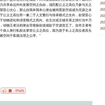
202
力共享命运外向发展空间之自由，须匹配公义之高位乃参与文之
202
望亚心次心，那么自我本我本心便会被闲置架空或成为无源之水
于公义之高位而一兼二于人文繁衍与传承模式之生向，欲望亚心
202
于动物进化和演变模式之死向。在主次或主辅关系之排行当中乃
202
，动物王者法则便会导致纵欲或戒欲于空虚贫乏了。自作主者有
202
个体人身行私权去掌管公义之高位，因为居于长上之高位者其头
空间于客观法理之公序。”

0%(0)