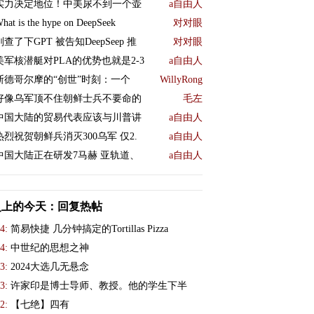
实力决定地位！中美尿不到一个壶
a自由人
hat is the hype on DeepSeek
对对眼
刚查了下GPT 被告知DeepSeep 推
对对眼
美军核潜艇对PLA的优势也就是2-3
a自由人
斯德哥尔摩的“创世”时刻：一个
WillyRong
好像乌军顶不住朝鲜士兵不要命的
毛左
中国大陆的贸易代表应该与川普讲
a自由人
热烈祝贺朝鲜兵消灭300乌军 仅2.
a自由人
中国大陆正在研发7马赫 亚轨道、
a自由人
史上的今天：回复热帖
4:
简易快捷 几分钟搞定的Tortillas Pizza
4:
中世纪的思想之神
3:
2024大选几无悬念
3:
许家印是博士导师、教授。他的学生下半
2:
【七绝】四有