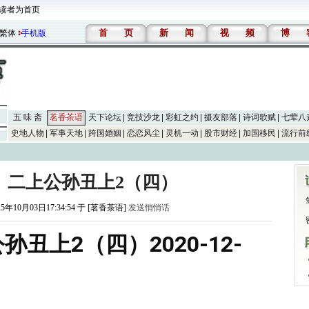
读者为首页
首
页
新
闻
视
频
博
繁体
手机版
五 味 斋
茗香茶语
天下论坛
竞技沙龙
彩虹之约
摄友部落
诗词歌赋
七荤八
史地人物
军事天地
跨国婚姻
恋恋风尘
灵机一动
股市财经
加国移民
流行前
》二上公孙丑上2（四）
25年10月03日17:34:54 于 [茗香茶语]
发送悄悄话
丑上2（四）2020-12-