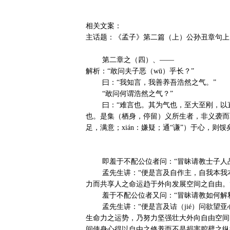
相关文案：

主话题：《孟子》第二篇（上）公孙丑章句上

        第二章之（四）、——

解析：“敢问夫子恶（wū）乎长？”

        曰：“我知言，我善养吾浩然之气。”

        “敢问何谓浩然之气？”

        曰：“难言也。其为气也，至大至刚，以直养而无害，则塞于天地之间。其为气也，配义与道；无是，馁
也。是集（栖身，停留）义所生者，非义袭而取
足，满意；xián：嫌疑；通“谦”）于心，则
        即羞于不配公位者问：“冒昧请教士子人品者如何才能做到德能贤品配其长上之高位？”

        孟先生讲：“便是言及自作主，自我本我本心妥善培养欲望亚心次心使自身肉体之精水勃发盛大之生命活
力而共享人之命运趋于外向发展空间之自由。”
        羞于不配公位者又问：“冒昧请教如何解释旺盛生命力享有命运外向发展空间之自由？”

        孟先生讲：“便是言及诘（jié）问欲望亚心次心自刮腔壁于享受内向发展空间之自由于膨胀与排泄。作为
生命力之运势，乃努力坚强壮大外向自由空间
间使身心得以自由之修养而不是损害腔壁之纵