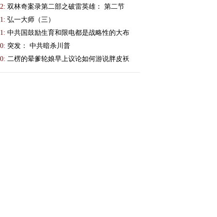
2:
双林奇案录第二部之破雷英雄： 第二节
1:
弘一大师（三）
1:
中共国鼓励生育和限电都是战略性的大布
0:
突发： 中共暗杀川普
0:
二楞的晕爹轮娘早上议论如何游说胖皮袄