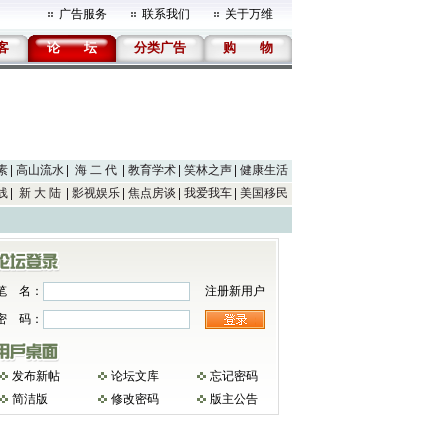
广告服务
联系我们
关于万维
客
论
坛
分类广告
购
物
素
高山流水
海 二 代
教育学术
笑林之声
健康生活
线
新 大 陆
影视娱乐
焦点房谈
我爱我车
美国移民
笔 名：
注册新用户
密 码：
发布新帖
论坛文库
忘记密码
简洁版
修改密码
版主公告