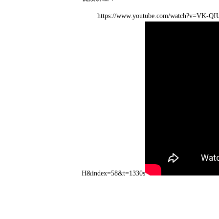
https://www.youtube.com/watch?v=VK-QIUd
H&index=58&t=1330s