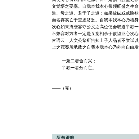
文觉悟之要塞。自我本我本心带领旺盛之生命
道、母之道、君于子之道；如果放纵或戒除欲
而名存实亡于空虚贫乏。自我本我本心乃栖身
次心如果掩袭篡夺公义之高位便会取道半独一
不兼容对方者一定是互竞相杀于欲望亚心次心
古语云：人文公祭所告知士子人品者不尝试以
上之冠冕所承载之自我本我本心乃外向自由发展
        一兼二者合而兴；

        半独一者分而亡。

——（完）