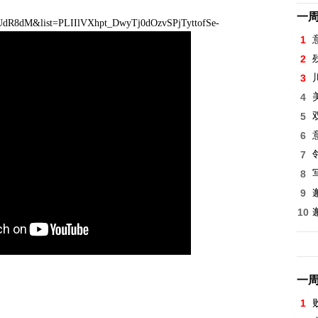
一
R8dM&list=PLIIlVXhpt_DwyTj0dOzvSPjTyttofSe-
1
2
3
4
5
6
7
8
9
10
一
1