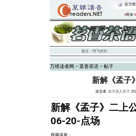
设万维
简体
版主：
阿飞的剑
万维读者网
>
茗香茶语
> 帖子
新解《孟子
送交者:
东方圣人匡子
20
新解《孟子》二上公孙
06-20-点场
视频讲座：