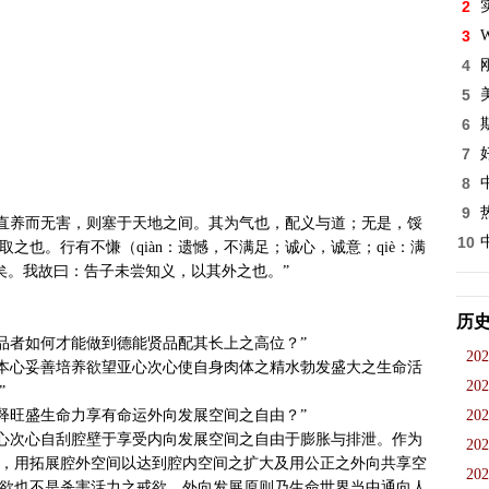
2
3
W
4
5
6
7
8
9
10
之也。行有不慊（qiàn：遗憾，不满足；诚心，诚意；qiè：满
馁矣。我故曰：告子未尝知义，以其外之也。”

历
202
202


202
202
，用拓展腔外空间以达到腔内空间之扩大及用公正之外向共享空
202
欲也不是杀害活力之戒欲，外向发展原则乃生命世界当中通向人