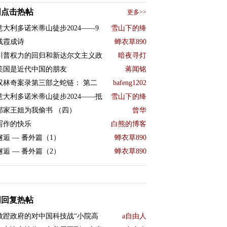
周点击热帖
更多>>
意大利多诺米蒂山徒步2024——9
雪山下的绛
残霞成诗
蝉衣草890
川普权力的回归和新达尔文主义政
暗夜寻灯
美国是近代中国的朋友
蒋闻铭
双林奇案录第三部之蛇链： 第二
bafeng1202
意大利多诺米蒂山徒步2024——抵
雪山下的绛
邻家王姐为我偷书 （四）
曾华
写作的快乐
白熊的博客
邂逅 — 番外篇（1）
蝉衣草890
邂逅 — 番外篇（2）
蝉衣草890
周回复热帖
败蹬政府的对中国科技战“小院高
a自由人