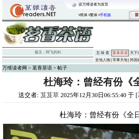
设万维读者为首页
首
简体
繁体
手机版
版主：
阿飞的剑
五 味 斋
茗香茶语
天下
史地人物
军事天地
跨国
万维读者网
>
茗香茶语
> 帖子
杜海玲：曾经有份《
送交者:
芨芨草
2025年12月30日06:55:40 
杜海玲：曾经有份《全