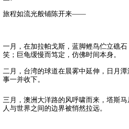
旅程如流光般铺陈开来——
一月，在加拉帕戈斯，蓝脚鲣鸟伫立礁石
笑；巨龟缓慢而笃定，仿佛时间本身。
二月，台湾的球道在晨雾中延伸，日月潭
事一并收下。
三月，澳洲大洋路的风呼啸而来，塔斯马
人与世界之间的边界被悄然拉远。