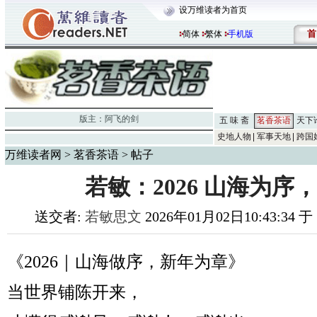
设万维读者为首页
首
简体
繁体
手机版
版主：
阿飞的剑
五 味 斋
茗香茶语
天下
史地人物
军事天地
跨国
万维读者网
>
茗香茶语
> 帖子
若敏：2026 山海为序
送交者:
若敏思文
2026年01月02日10:43:34 
《2026｜山海做序，新年为章》
当世界铺陈开来，