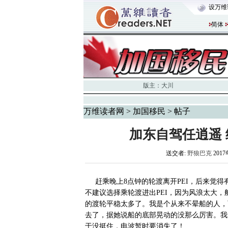
设万维
简体
版主：
大川
万维读者网
>
加国移民
> 帖子
加东自驾任逍遥
送交者:
野狼巴克
2017
赶乘晚上8点钟的轮渡离开PEI，后来觉得
不建议选择乘轮渡进出PEI，因为风浪太大，
的渡轮平稳太多了。我是个从来不晕船的人，
去了，据她说船的底部晃动的没那么厉害。我
于没挺住，电波暂时要消失了！