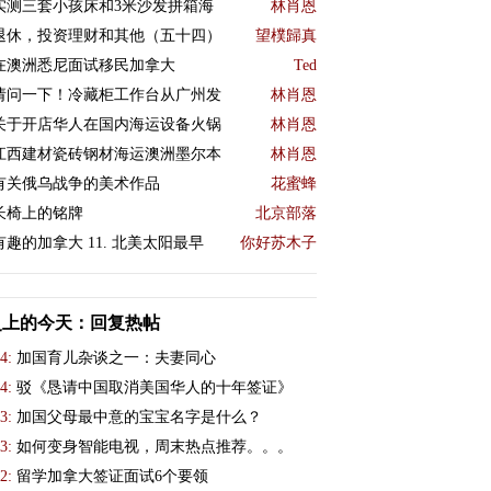
实测三套小孩床和3米沙发拼箱海
林肖恩
退休，投资理财和其他（五十四）
望樸歸真
在澳洲悉尼面试移民加拿大
Ted
请问一下！冷藏柜工作台从广州发
林肖恩
关于开店华人在国内海运设备火锅
林肖恩
江西建材瓷砖钢材海运澳洲墨尔本
林肖恩
有关俄乌战争的美术作品
花蜜蜂
长椅上的铭牌
北京部落
有趣的加拿大 11. 北美太阳最早
你好苏木子
史上的今天：回复热帖
4:
加国育儿杂谈之一：夫妻同心
4:
驳《恳请中国取消美国华人的十年签证》
3:
加国父母最中意的宝宝名字是什么？
3:
如何变身智能电视，周末热点推荐。。。
2:
留学加拿大签证面试6个要领