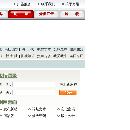
广告服务
联系我们
关于万维
客
论
坛
分类广告
购
物
素
高山流水
海 二 代
教育学术
笑林之声
健康生活
线
新 大 陆
影视娱乐
焦点房谈
我爱我车
美国移民
笔 名：
注册新用户
密 码：
发布新帖
论坛文库
忘记密码
简洁版
修改密码
版主公告