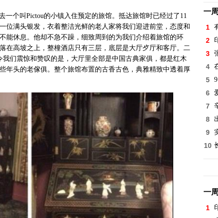
一
个叫Pictou的小镇入住预定的旅馆。抵达旅馆时已经过了11
一位满头银发，衣着整洁光鲜的老人家将我们迎进前堂，态度和
1
不能休息。他却不急不躁，细致周到的为我们介绍着旅馆的环
2
落在高坡之上，整橦酒店只有三层，底层是大厅歺厅和客厅。二
3
。令我们震惊和赞叹的是，大厅里全部是中国古典家俱，都是红木
4
些年头的老傢俱。整个旅馆布置的古香古色，典雅精致中透着厚
5
9
6
7
8
9
10
一
1