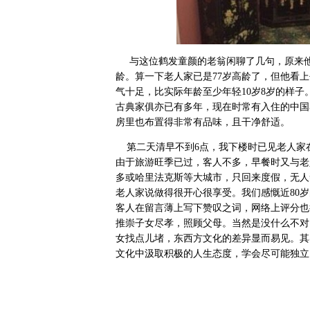
与这位鹤发童颜的老翁闲聊了几句，原来他就
龄。算一下老人家已是77岁高龄了，但他看
气十足，比实际年龄至少年轻10岁8岁的样子
古典家俱亦已有多年，现在时常有入住的中国
房里也布置得非常有品味，且干净舒适。
第二天清早不到6点，我下楼时已见老人家在
由于旅游旺季已过，客人不多，早餐时又与老
多或哈里法克斯等大城市，只回来度假，无人
老人家说做得很开心很享受。我们感慨近80
客人在留言薄上写下赞叹之词，网络上评分也
推崇子女尽孝，照顾父母。当然是没什么不对
女找点儿堵，东西方文化的差异显而易见。其
文化中汲取积极的人生态度，学会尽可能独立