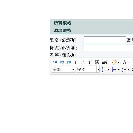
笔 名 (必选项):
密 
标 题 (必选项):
内 容 (选填项):
字体
字号