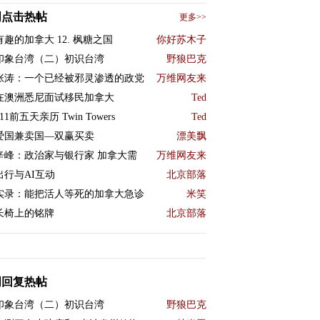
周点击热帖
更多>>
有趣的加拿大 12. 枫糖之国
你好苏木子
印象台湾（二）初识台湾
野狼巴克
张涛：一个已经被邪灵渗透的政党
万维网友来
在澳洲悉尼面试移民加拿大
Ted
11前五天亲历 Twin Towers
Ted
爱国兼卖国—双赢买卖
漂美飘
辛峰：政治家与银行家 加拿大需
万维网友来
出行与AI互动
北京部落
实录：能把活人等死的加拿大急诊
米笑
长椅上的铭牌
北京部落
周回复热帖
印象台湾（二）初识台湾
野狼巴克