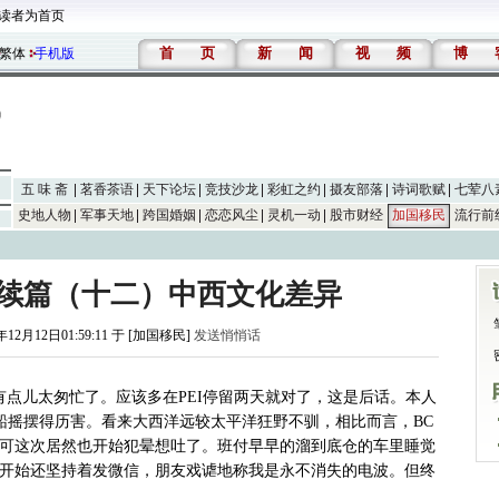
读者为首页
首
页
新
闻
视
频
博
繁体
手机版
五 味 斋
茗香茶语
天下论坛
竞技沙龙
彩虹之约
摄友部落
诗词歌赋
七荤八
史地人物
军事天地
跨国婚姻
恋恋风尘
灵机一动
股市财经
加国移民
流行前
 续篇（十二）中西文化差异
年12月12日01:59:11 于 [加国移民]
发送悄悄话
有点儿太匆忙了。应该多在PEI停留两天就对了，这是后话。本人
船摇摆得历害。看来大西洋远较太平洋狂野不驯，相比而言，BC
可这次居然也开始犯晕想吐了。班付早早的溜到底仓的车里睡觉
开始还坚持着发微信，朋友戏谑地称我是永不消失的电波。但终