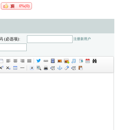
0%(0)
码 (必选项):
注册新用户