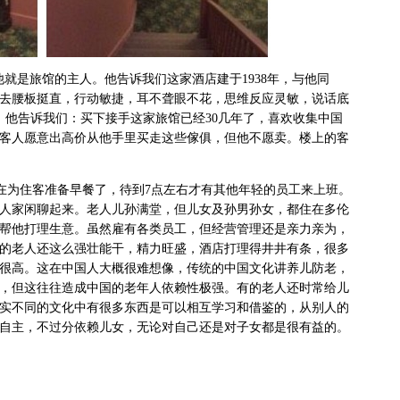
是旅馆的主人。他告诉我们这家酒店建于1938年，与他同
上去腰板挺直，行动敏捷，耳不聋眼不花，思维反应灵敏，说话底
。他告诉我们：买下接手这家旅馆已经30几年了，喜欢收集中国
客人愿意出高价从他手里买走这些傢俱，但他不愿卖。楼上的客
为住客准备早餐了，待到7点左右才有其他年轻的员工来上班。
人家闲聊起来。老人儿孙满堂，但儿女及孙男孙女，都住在多伦
帮他打理生意。虽然雇有各类员工，但经营管理还是亲力亲为，
岁的老人还这么强壮能干，精力旺盛，酒店打理得井井有条，很多
很高。这在中国人大概很难想像，传统的中国文化讲养儿防老，
，但这往往造成中国的老年人依赖性极强。有的老人还时常给儿
实不同的文化中有很多东西是可以相互学习和借鉴的，从别人的
自主，不过分依赖儿女，无论对自己还是对子女都是很有益的。