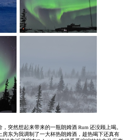
，突然想起来带来的一瓶朗姆酒 Rum 还没顾上喝。
上房东为我调制了一大杯热朗姆酒，趁热喝下还真有