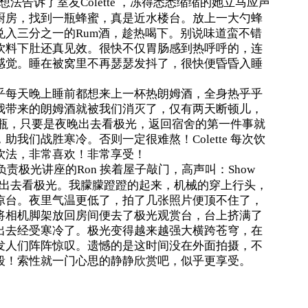
法告诉了室友Colette ，冻得悉悉缩缩的她立马应声
厨房，找到一瓶蜂蜜，真是近水楼台。放上一大勺蜂
入三分之一的Rum酒，趁热喝下。别说味道蛮不错
饮料下肚还真见效。很快不仅胃肠感到热呼呼的，连
感觉。睡在被窝里不再瑟瑟发抖了，很快便昏昏入睡
乎每天晚上睡前都想来上一杯热朗姆酒，全身热乎乎
我带来的朗姆酒就被我们消灭了，仅有两天断顿儿，
买来一瓶，只要是夜晚出去看极光，返回宿舍的第一件事就
我们战胜寒冷。否则一定很难熬！Colette 每次饮
饮法，非常喜欢！非常享受！
责极光讲座的Ron 挨着屋子敲门，高声叫：Show
来，出去看极光。我朦朦蹬蹬的起来，机械的穿上行头，
凉台。夜里气温更低了，拍了几张照片便顶不住了，
将相机脚架放回房间便去了极光观赏台，台上挤满了
出去经受寒冷了。极光变得越来越强大横跨苍穹，在
发人们阵阵惊叹。遗憾的是这时间没在外面拍摄，不
段！索性就一门心思的静静欣赏吧，似乎更享受。