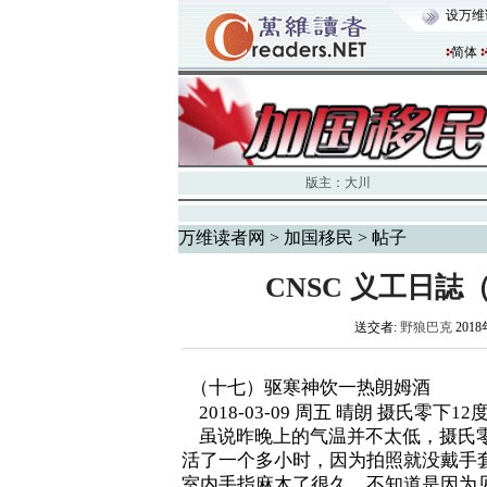
设万维
简体
版主：
大川
万维读者网
>
加国移民
> 帖子
CNSC 义工日
送交者:
野狼巴克
2018
（十七）驱寒神饮一热朗姆酒
2018-03-09 周五 晴朗 摄氏零下1
虽说昨晚上的气温并不太低，摄氏零
活了一个多小时，因为拍照就没戴手
室内手指麻木了很久。不知道是因为