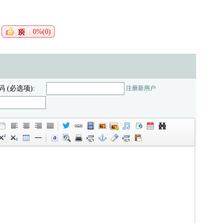
0%(0)
码 (必选项):
注册新用户