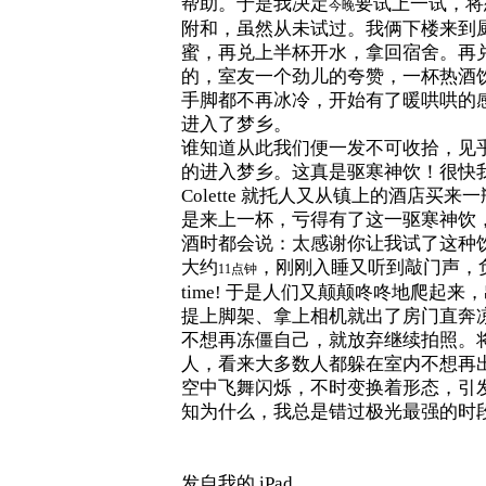
帮助。于是我决定
要试上一试，将想
今晚
附和，虽然从未试过。我俩下楼来到
蜜，再兑上半杯开水，拿回宿舍。再兑
的，室友一个劲儿的夸赞，一杯热酒
手脚都不再冰冷，开始有了暖哄哄的
进入了梦乡。
谁知道从此我们便一发不可收拾，见
的进入梦乡。这真是驱寒神饮！很快
Colette 就托人又从镇上的酒店
是来上一杯，亏得有了这一驱寒神饮，助
酒时都会说：太感谢你让我试了这种
大约
，刚刚入睡又听到敲门声，负
11点钟
time! 于是人们又颠颠咚咚地爬起
提上脚架、拿上相机就出了房门直奔
不想再冻僵自己，就放弃继续拍照。
人，看来大多数人都躲在室内不想再
空中飞舞闪烁，不时变换着形态，引
知为什么，我总是错过极光最强的时
发自我的 iPad