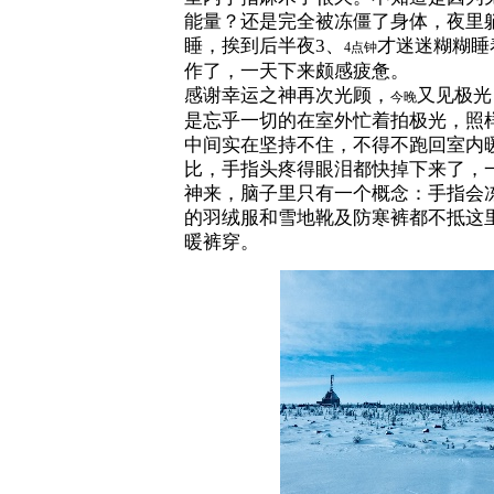
能量？还是完全被冻僵了身体，夜里
睡，挨到后半夜3、
才迷迷糊糊睡
4点钟
作了，一天下来颇感疲惫。
感谢幸运之神再次光顾，
又见极光
今晚
是忘乎一切的在室外忙着拍极光，照
中间实在坚持不住，不得不跑回室内
比，手指头疼得眼泪都快掉下来了，
神来，脑子里只有一个概念：手指会
的羽绒服和雪地靴及防寒裤都不抵这
暖裤穿。