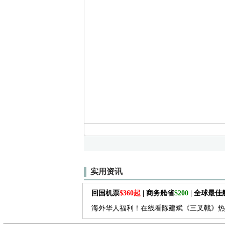
实用资讯
回国机票
$360起
| 商务舱省
$200
| 全球最
海外华人福利！在线看陈建斌《三叉戟》热