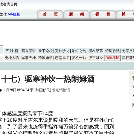
读者为首页
首
页
新
闻
视
频
博
繁体
手机版
五 味 斋
茗香茶语
天下论坛
竞技沙龙
彩虹之约
摄友部落
诗词歌赋
七荤八
史地人物
军事天地
跨国婚姻
恋恋风尘
灵机一动
股市财经
加国移民
流行前
誌（十七）驱寒神饮一热朗姆酒
年11月28日16:34:24 于 [加国移民]
发送悄悄话
2度 体感温度摄氏零下14度
下20度对丘吉尔来说是暖和的天气。但是在外面忙
套。到了后来也冻得手指疼痛万箭穿心的感觉，回到
见到极光心情激动？或者是照射了极光获得了巨大的