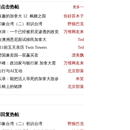
周点击热帖
更多>>
有趣的加拿大 12. 枫糖之国
你好苏木子
印象台湾（二）初识台湾
野狼巴克
张涛：一个已经被邪灵渗透的政党
万维网友来
在澳洲悉尼面试移民加拿大
Ted
11前五天亲历 Twin Towers
Ted
爱国兼卖国—双赢买卖
漂美飘
辛峰：政治家与银行家 加拿大需
万维网友来
出行与AI互动
北京部落
实录：能把活人等死的加拿大急诊
米笑
长椅上的铭牌
北京部落
周回复热帖
印象台湾（二）初识台湾
野狼巴克