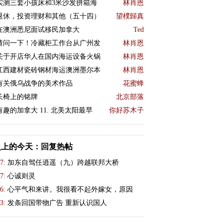
实测三套小孩床和3米沙发拼箱海
林肖恩
退休，投资理财和其他（五十四）
望樸歸真
在澳洲悉尼面试移民加拿大
Ted
请问一下！冷藏柜工作台从广州发
林肖恩
关于开店华人在国内海运设备火锅
林肖恩
江西建材瓷砖钢材海运澳洲墨尔本
林肖恩
有关俄乌战争的美术作品
花蜜蜂
长椅上的铭牌
北京部落
有趣的加拿大 11. 北美太阳最早
你好苏木子
史上的今天：回复热帖
7:
加东自驾任逍遥（九）跨越联邦大桥
7:
心诚则灵
6:
心平气和来讲。我很看不起外嫁女，原因
3:
发条回国带物广告 重新认识国人