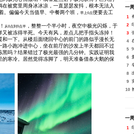
躺在被窝里周身冰冰凉，一直瑟瑟发抖，根本无法入
一
着。偏偏今天当值早、中餐两个班，
便要去工
早上6点
1
2
！
，整整一个半小时，夜空中极光闪烁，于
从8点到9点半
样又被冻得半死。今天有风，差点儿把手指头冻掉！
3
暖和一下。从楼后面绕回中心的前门的路似乎漫长无
4
一路小跑冲进中心，坐在前厅的沙发上半天都回不过
5
9
冻黑吗？结果错过了极光最强的几分钟。实践证明我
6
里的寒冷。居然觉得冻脚了，明天准备借条大鹅的保
7
8
9
10
一
1