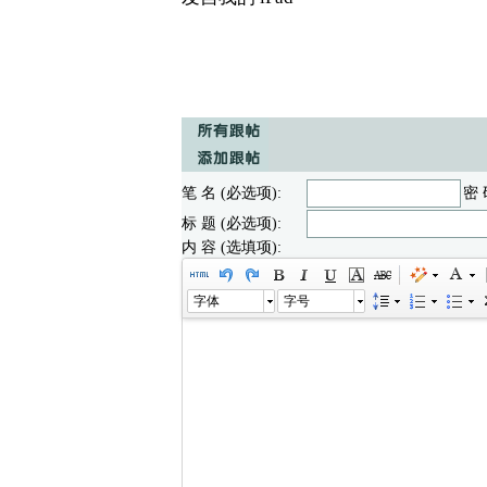
笔 名 (必选项):
密 
标 题 (必选项):
内 容 (选填项):
字体
字号