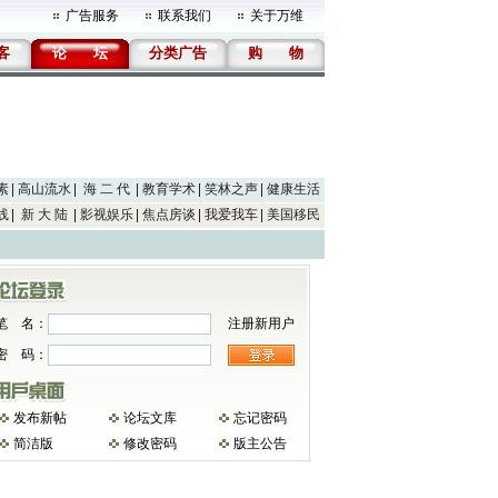
广告服务
联系我们
关于万维
客
论
坛
分类广告
购
物
素
高山流水
海 二 代
教育学术
笑林之声
健康生活
线
新 大 陆
影视娱乐
焦点房谈
我爱我车
美国移民
笔 名：
注册新用户
密 码：
发布新帖
论坛文库
忘记密码
简洁版
修改密码
版主公告