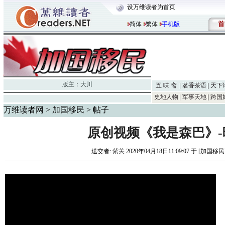
设万维读者为首页
首
简体
繁体
手机版
版主：
大川
五 味 斋
茗香茶语
天下
史地人物
军事天地
跨国
万维读者网
>
加国移民
> 帖子
原创视频《我是森巴》-
送交者:
紫关
2020年04月18日11:09:07 于 [加国移民