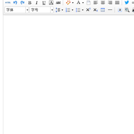
字体
字号