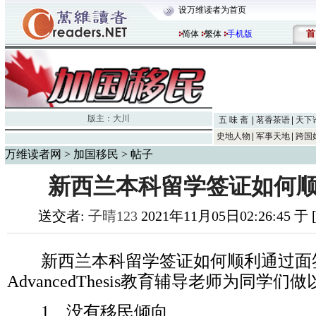
设万维读者为首页
首
简体
繁体
手机版
版主：
大川
五 味 斋
茗香茶语
天下
史地人物
军事天地
跨国
万维读者网
>
加国移民
> 帖子
新西兰本科留学签证如何顺
送交者:
子晴123
2021年11月05日02:26:45 
新西兰本科留学签证如何顺利通过面签
AdvancedThesis教育辅导老师为同学
1、没有移民倾向