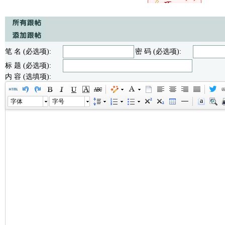
笔 名 (必选项):
密 码 (必选项):
标 题 (必选项):
内 容 (选填项):
字体
字号