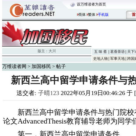
设万维读者为首页
首
简体
繁体
手机版
版主：
大川
五 味 斋
茗香茶语
天下
史地人物
军事天地
跨国
万维读者网
>
加国移民
> 帖子
新西兰高中留学申请条件与热
送交者:
子晴123
2022年05月19日00:46:26 
新西兰高中留学申请条件与热门院校有
论文AdvancedThesis教育辅导老师为
第一，新西兰高中留学申请条件