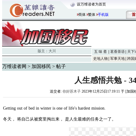
设万维读者为首页
首
简体
繁体
手机版
版主：
大川
五 味 斋
茗香茶语
天下
史地人物
军事天地
跨国
万维读者网
>
加国移民
> 帖子
人生感悟共勉 - 3
送交者:
你好苏木子
2023年12月25日17:19:11 于 [加
Getting out of bed in winter is one of life's hardest mission.
冬天， 将自己从被窝里掏出来， 是人生最难的任务之一了。