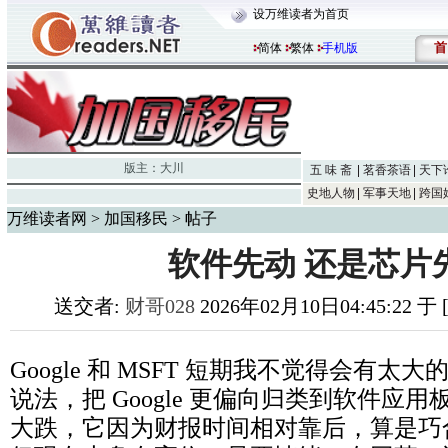
设万维读者为首页
首
简体
繁体
手机版
版主：
大川
五 味 斋
茗香茶语
天下
史地人物
军事天地
跨国
万维读者网
>
加国移民
> 帖子
软件先动 还是芯片
送交者:
财哥028
2026年02月10日04:45:22 
Google 和 MSFT 短期我不觉得会有
说法，把 Google 更偏向归类到软件应
大跌，它因为财报时间相对靠后，算是巧