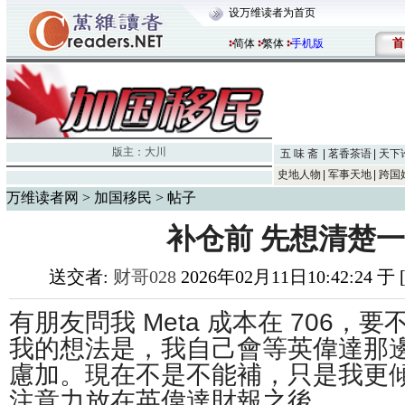
设万维读者为首页
首
简体
繁体
手机版
版主：
大川
五 味 斋
茗香茶语
天下
史地人物
军事天地
跨国
万维读者网
>
加国移民
> 帖子
补仓前 先想清楚
送交者:
财哥028
2026年02月11日10:42:24 
有朋友問我 Meta 成本在 706，
我的想法是，我自己會等英偉達那
慮加。現在不是不能補，只是我更
注意力放在英偉達財報之後。