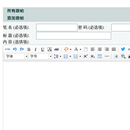
笔 名 (必选项):
密 码 (必选项):
标 题 (必选项):
内 容 (选填项):
字体
字号