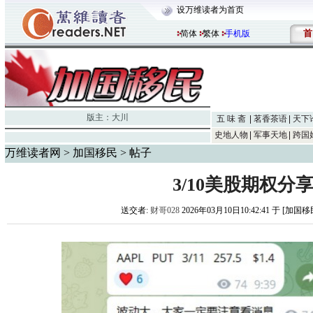
设万维读者为首页
首
简体
繁体
手机版
版主：
大川
五 味 斋
茗香茶语
天下
史地人物
军事天地
跨国
万维读者网
>
加国移民
> 帖子
3/10美股期权分
送交者:
财哥028
2026年03月10日10:42:41 于 [加国移