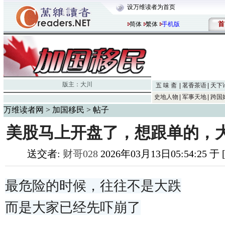
设万维读者为首页
首
简体
繁体
手机版
版主：
大川
五 味 斋
茗香茶语
天下
史地人物
军事天地
跨国
万维读者网
>
加国移民
> 帖子
美股马上开盘了，想跟单的，
送交者:
财哥028
2026年03月13日05:54:25 
最危险的时候，往往不是大跌
而是大家已经先吓崩了