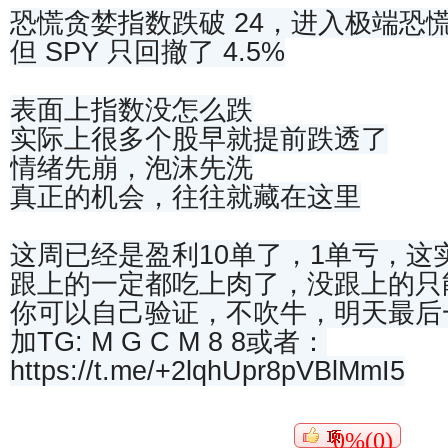
恐慌贪婪指数跌破 24，进入极端恐
但 SPY 只回撤了 4.5%
表面上指数没怎么跌
实际上很多个股早就提前跌透了
情绪先崩，泡沫先洗
真正的机会，往往就藏在这里
这周已经是盈利10单了，1单亏，这
跟上的一定都吃上肉了，没跟上的只
你可以自己验证，不吹牛，明天最后
加TG: M G C M 8 8或者：
https://t.me/+2lqhUpr8pVBlMmI5
0%(0)