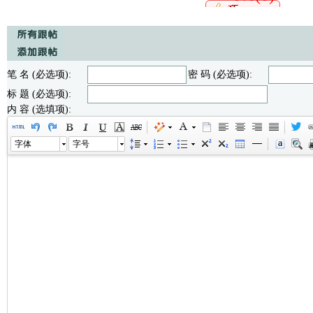
笔 名 (必选项):
密 码 (必选项):
标 题 (必选项):
内 容 (选填项):
字体
字号