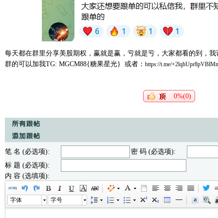
每天都在群里分享美股期权，赢就是赢，亏就是亏，大家都看的到，我
群的可以加我TG: MGCM88{糖果星光} 或者：
https://t.me/+2lqhUpr8pVBlM
0%(0)
笔 名 (必选项):
密 码 (必选项):
标 题 (必选项):
内 容 (选填项):
字体
字号