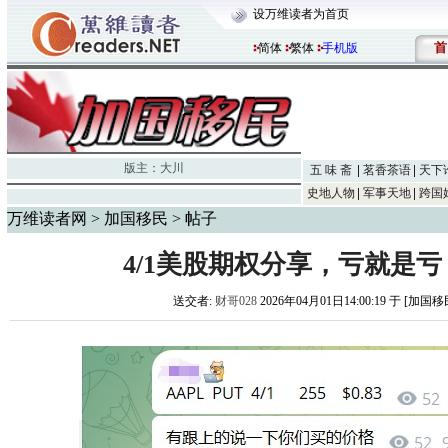
设万维读者为首页
首
简体
繁体
手机版
版主：
大川
五 味 斋
茗香茶语
天下
史地人物
军事天地
跨国
万维读者网
>
加国移民
> 帖子
4/1美股期权分享，亏就是
送交者:
财哥028
2026年04月01日14:00:19 于 [加国移