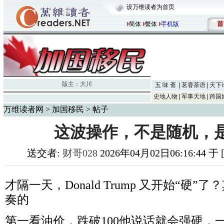
设万维读者为首页
首
简体
繁体
手机版
版主：
大川
五 味 斋
茗香茶语
天下
史地人物
军事天地
跨国
万维读者网
>
加国移民
> 帖子
这波操作，不是随机，
送交者:
财哥028
2026年04月02日06:16:44 
才隔一天，Donald Trump 又开始“硬
奏的
第一看油价，跌破100他说话就会强硬，一旦