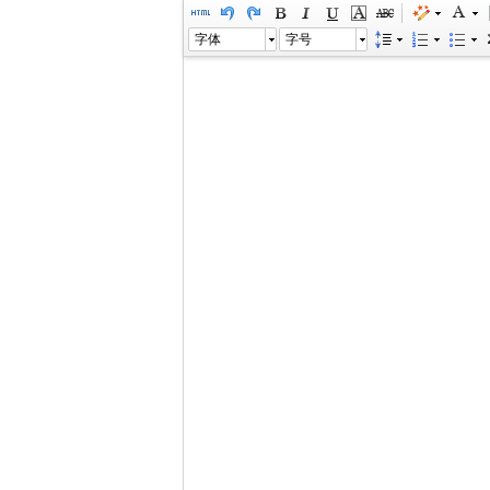
字体
字号