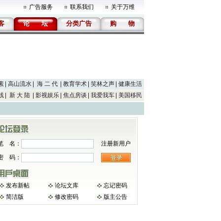
广告服务
联系我们
关于万维
客
论
坛
分类广告
购
物
素
高山流水
海 二 代
教育学术
笑林之声
健康生活
线
新 大 陆
影视娱乐
焦点房谈
我爱我车
美国移民
笔 名：
注册新用户
密 码：
发布新帖
论坛文库
忘记密码
简洁版
修改密码
版主公告