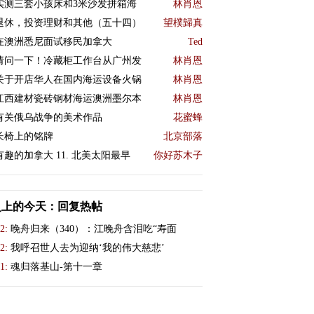
实测三套小孩床和3米沙发拼箱海
林肖恩
退休，投资理财和其他（五十四）
望樸歸真
在澳洲悉尼面试移民加拿大
Ted
请问一下！冷藏柜工作台从广州发
林肖恩
关于开店华人在国内海运设备火锅
林肖恩
江西建材瓷砖钢材海运澳洲墨尔本
林肖恩
有关俄乌战争的美术作品
花蜜蜂
长椅上的铭牌
北京部落
有趣的加拿大 11. 北美太阳最早
你好苏木子
史上的今天：回复热帖
2:
晚舟归来（340）：江晚舟含泪吃“寿面
2:
我呼召世人去为迎纳‘我的伟大慈悲’
1:
魂归落基山-第十一章