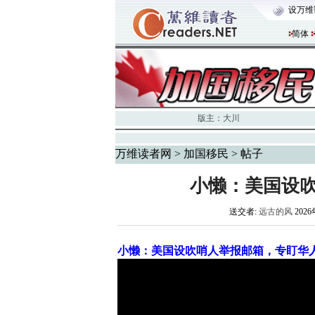
设万维
简体
版主：
大川
万维读者网
>
加国移民
> 帖子
小懒：美国设
送交者:
远古的风
2026
小懒：美国设吹哨人举报邮箱，专盯华