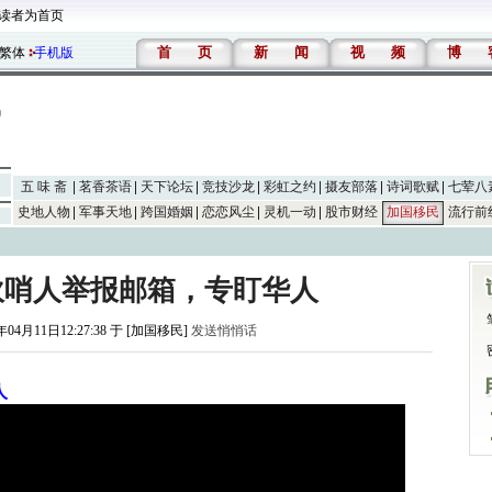
读者为首页
首
页
新
闻
视
频
博
繁体
手机版
五 味 斋
茗香茶语
天下论坛
竞技沙龙
彩虹之约
摄友部落
诗词歌赋
七荤八
史地人物
军事天地
跨国婚姻
恋恋风尘
灵机一动
股市财经
加国移民
流行前
吹哨人举报邮箱，专盯华人
年04月11日12:27:38 于 [加国移民]
发送悄悄话
人