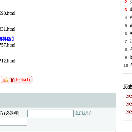
2
3
598.html
4
5
831.html
6
增补版】
7
757.html
8
9
712.html
10
100%(1)
历
202
202
202
码 (必选项):
注册新用户