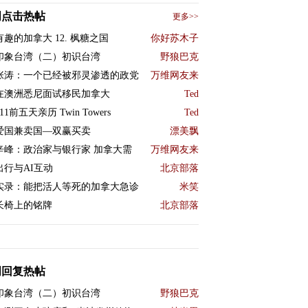
周点击热帖
更多>>
有趣的加拿大 12. 枫糖之国
你好苏木子
印象台湾（二）初识台湾
野狼巴克
张涛：一个已经被邪灵渗透的政党
万维网友来
在澳洲悉尼面试移民加拿大
Ted
11前五天亲历 Twin Towers
Ted
爱国兼卖国—双赢买卖
漂美飘
辛峰：政治家与银行家 加拿大需
万维网友来
出行与AI互动
北京部落
实录：能把活人等死的加拿大急诊
米笑
长椅上的铭牌
北京部落
周回复热帖
印象台湾（二）初识台湾
野狼巴克