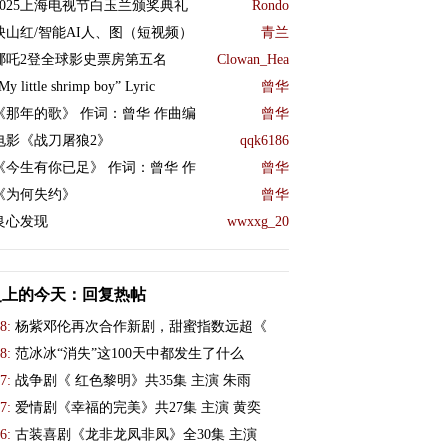
2025上海电视节白玉兰颁奖典礼
Rondo
映山红/智能AI人、图（短视频）
青兰
哪吒2登全球影史票房第五名
Clowan_Hea
My little shrimp boy” Lyric
曾华
《那年的歌》 作词：曾华 作曲编
曾华
电影《战刀屠狼2》
qqk6186
《今生有你已足》 作词：曾华 作
曾华
《为何失约》
曾华
良心发现
wwxxg_20
史上的今天：回复热帖
8:
杨紫邓伦再次合作新剧，甜蜜指数远超《
8:
范冰冰“消失”这100天中都发生了什么
7:
战争剧《 红色黎明》共35集 主演 朱雨
7:
爱情剧《幸福的完美》共27集 主演 黄奕
6:
古装喜剧《龙非龙凤非凤》全30集 主演