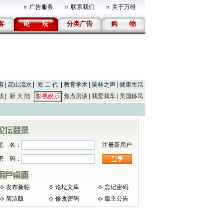
广告服务
联系我们
关于万维
客
论
坛
分类广告
购
物
素
高山流水
海 二 代
教育学术
笑林之声
健康生活
线
新 大 陆
影视娱乐
焦点房谈
我爱我车
美国移民
笔 名：
注册新用户
密 码：
发布新帖
论坛文库
忘记密码
简洁版
修改密码
版主公告