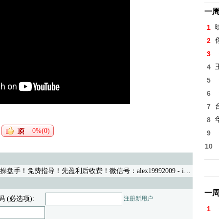
一
1
2
3
4
5
6
7
8
0%(0)
9
10
手！免费指导！先盈利后收费！微信号：alex19992009
- iwww 03/27/21 (423)
一
码 (必选项):
注册新用户
1