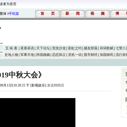
读者为首页
首
页
新
闻
视
频
博
繁体
手机版
五 味 斋
茗香茶语
天下论坛
竞技沙龙
彩虹之约
摄友部落
诗词歌赋
七荤八
史地人物
军事天地
跨国婚姻
恋恋风尘
灵机一动
股市财经
加国移民
流行前
019中秋大会》
09月13日10:28:25 于 [影视娱乐]
发送悄悄话