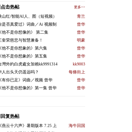
周点击热帖
更多>>
映山红/智能AI人、图（短视频）
青兰
你是否真爱过》词曲／Ai 视频制
曾华
《他不是你想像的》 第二集
曾华
王奎荣慈悲与智慧兼备！
明豪
《他不是你想象的》第六集
曾华
《他不是你想象的》第五集
曾华
台灣外約白虎處女加賴kk9991314
kk9003
华人出头天仍遥远吗？
每條街上
《有你已足》词曲／视频 曾华
曾华
《他不是你想像的》第一集 曾华
曾华
周回复热帖
《燕云十六声》暑期版本 7.25 上
海牛回国