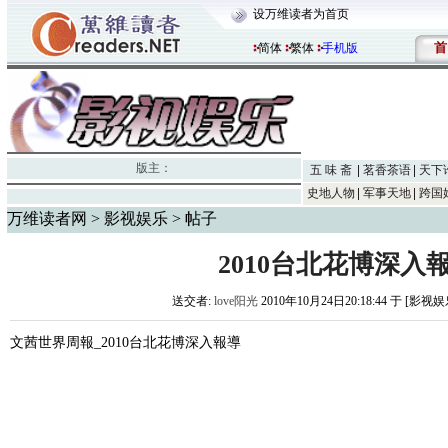
设万维读者为首页
首
简体
繁体
手机版
版主：
五 味 斋
茗香茶语
天下
史地人物
军事天地
跨国
万维读者网
>
影视娱乐
> 帖子
2010台北花博深入
送交者:
love阳光
2010年10月24日20:18:44 于 [影视
文茜世界周報_2010台北花博深入報導