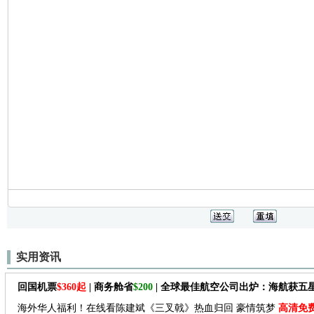
实用资讯
回国机票
$360起
| 商务舱省
$200
| 全球最佳航空公司出炉：海航获五
海外华人福利！在线看陈建斌《三叉戟》热血归回 豪情筑梦
高清免