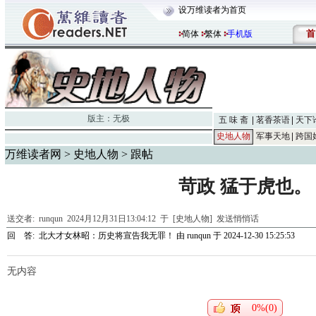
设万维读者为首页
首
简体
繁体
手机版
版主：
无极
五 味 斋
茗香茶语
天下
史地人物
军事天地
跨国
万维读者网
>
史地人物
> 跟帖
苛政 猛于虎也。
送交者:
runqun
2024月12月31日13:04:12 于 [史地人物]
发送悄悄话
回 答:
北大才女林昭：历史将宣告我无罪！
由
runqun
于 2024-12-30 15:25:53
无内容
0%(0)