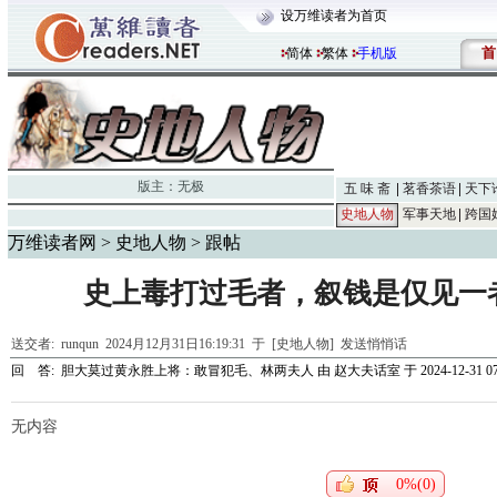
设万维读者为首页
首
简体
繁体
手机版
版主：
无极
五 味 斋
茗香茶语
天下
史地人物
军事天地
跨国
万维读者网
>
史地人物
> 跟帖
史上毒打过毛者，叙钱是仅见一
送交者:
runqun
2024月12月31日16:19:31 于 [史地人物]
发送悄悄话
回 答:
胆大莫过黄永胜上将：敢冒犯毛、林两夫人
由
赵大夫话室
于 2024-12-31 07
无内容
0%(0)