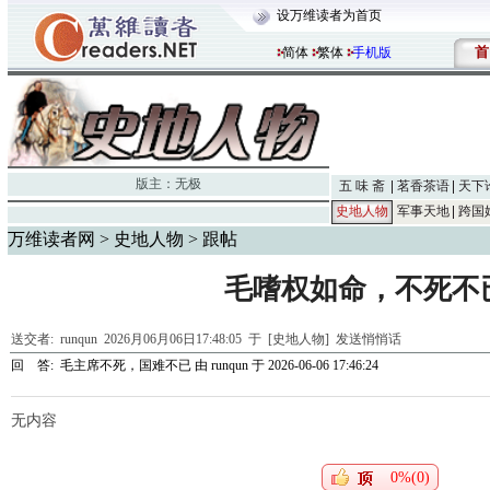
设万维读者为首页
首
简体
繁体
手机版
版主：
无极
五 味 斋
茗香茶语
天下
史地人物
军事天地
跨国
万维读者网
>
史地人物
> 跟帖
毛嗜权如命，不死不
送交者:
runqun
2026月06月06日17:48:05 于 [史地人物]
发送悄悄话
回 答:
毛主席不死，国难不已
由
runqun
于 2026-06-06 17:46:24
无内容
0%(0)