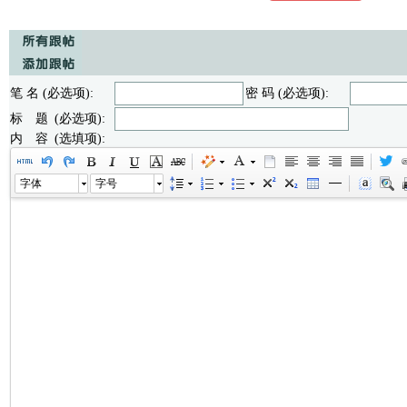
笔 名 (必选项):
密 码 (必选项):
标 题 (必选项):
内 容 (选填项):
字体
字号