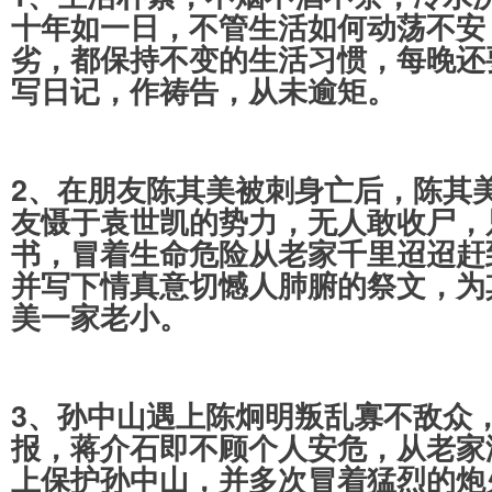
十年如一日，不管生活如何动荡不安
劣，都保持不变的生活习惯，每晚还
写日记，作祷告，从未逾矩。
2、在朋友陈其美被刺身亡后，陈其
友慑于袁世凯的势力，无人敢收尸，
书，冒着生命危险从老家千里迢迢赶
并写下情真意切憾人肺腑的祭文，为
美一家老小。
3、孙中山遇上陈炯明叛乱寡不敌众
报，蒋介石即不顾个人安危，从老家
上保护孙中山，并多次冒着猛烈的炮