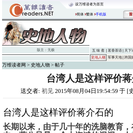
设万维读者为首页
首
简体
繁体
手机版
版主：
无极
五 味 斋
茗香茶语
天下
史地人物
军事天地
跨国
万维读者网
>
史地人物
> 帖子
台湾人是这样评价蒋
送交者:
初见
2015年08月04日19:54:59 于
台湾人是这样评价蒋介石的
长期以来，由于几十年的洗脑教育，