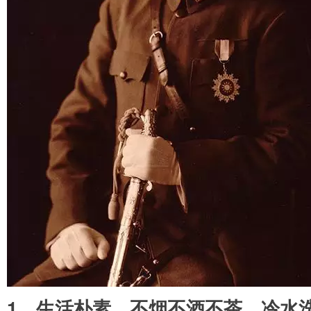
1、生活朴素，不烟不酒不茶，冷水