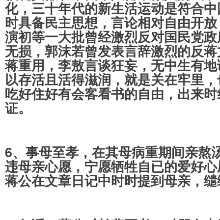
化，三十年代的新生活运动是符合中
时具备民主思想，言论相对自由开放
演初等一大批曾经激烈反对国民党政
无损，郭沫若曾发表言辞激烈的反蒋
蒋重用，李敖言谈狂妄，无中生有地
以存活且活得滋润，就是关在牢里，
吃好住好有会客看书的自由，出来时
证。
6、事母至孝，在其母病重期间亲熬
违母亲心愿，宁愿牺牲自已的爱好心
蒋公在文章日记中时时提到母亲，缱