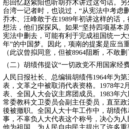
彤回忆赵紫阳也听胡乔木讲过这句话。另
台湾一记者时，也说过，
“
从宪法中考虑
乔木、汪峰敢于在
1989
年初讲这样的话，
想法，他们探探风。如果
“
坚持四项基本
宪法中删去，可能有利于完成祖国统一大
年
”
的中国梦。因此，项南的提案是应当
（此议曾拟同意，但被
8964
阻断，不敢删
（二）胡绩伟提议
“
一切政党不用国家经
人民日报社长、总编辑胡绩伟
1964
年为第
表，文革之中被取消代表资格。
1978
年
2
表、全国人大会议主席团成员。
1983
年六
常委教科文卫委员会副主任委员，直至政
後被撤职。全国人大十年工作中，胡绩伟
事，不辜负人大代表这个称号，决心为人
他为祖国、为人民自由民主提出了许多重