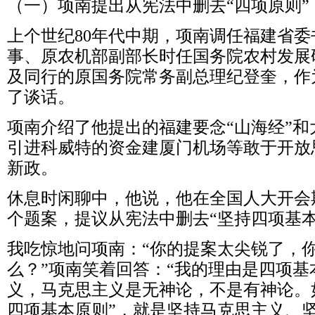
（一）项南提出从宪法中删去
“
四项原则
”
上个世纪
80
年代中期，项南调任福建省委
事、原农机部副部长时任国务院农村发展
及同行的原国务院常务副总理纪登奎，作
了谈话。
项南介绍了他提出的福建要念
“
山海经
”
和
引进科威特的资金建厦门机场等敢于开放
新政。
休息时闲聊中，他说，他在全国人大开会
个题案，提议从宪法中删去
“
坚持四项基
我吃惊地问项南：
“
你的提案太尖锐了，
么？
”
项南笑着回答：
“
我的理由是四项基
义，马克思主义是无神论，不是有神论。
四项基本原则
”
，就是坚持马克思主义、