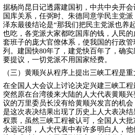
据杨尚昆日记透露建国初，中共中央开会
国库关系，任弼时、朱德同意学民主党派
泽东最後结论是
“
那我们把民主党派也养
也吃，各党派大家都吃国库的钱，人民的
套班子的庞大官僚体系，使我国的行政管
列。建国快
80
年了，建党快百年了，确实
要提议，一切党派不用国家经费。
（三）黄顺兴从程序上提出三峡工程是重
在全国人大会议上讨论决定兴建三峡工程
突然原在台湾後来大陆的人大代表黄顺兴
议的
万里委员长没有给黄顺兴发言的机会
是这次表决结果出现了历史上人大表决结
权票，虽然三峡工程被认可，全国人大批
永远记得，人大代表中有许多明白人，他