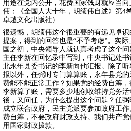
用途在党内公开，花费国家钱财就应当向
伟：《全国人大十年，胡绩伟自述》第
4
卓越文化出版社）
很遗憾，胡绩伟这个很重要的有远见卓识
提案，得到的回答也是
“
不予考虑
”
。实际
国之初，中央领导人就认真考虑了这个问
主任李新在回忆录中写到，中央书记处书
北永年县委书记的李新向他汇报。除了听
报以外，任弼时专门算算账，永年县党的
费能不能正常工作？如果党的经费自筹，
李新算了账，需要多少地创收维持党务活
後，又问任，为什么提出这个问题？任弼
成立联合政府，民主党派要参加政府工作
费自筹，不要政府财政支持。我们共产党
用国家财政拨款。