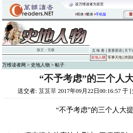
设万维读者为首页
首
简体
繁体
手机版
版主：
无极
五 味 斋
茗香茶语
天下
史地人物
军事天地
跨国
万维读者网
>
史地人物
> 帖子
“不予考虑”的三个人大提
送交者:
芨芨草
2017年09月22日00:16:57 
“
不予考虑
”
的三个人大