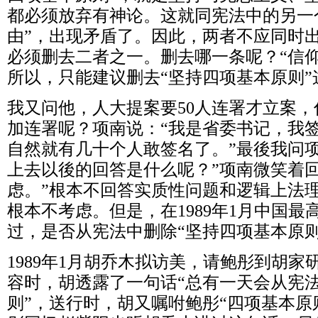
都必须放弃有神论。这就同宪法中的另一
由
”
，出现矛盾了。因此，两者不应同时
必须删去二者之一。删去哪一条呢？
“
信
所以，只能建议删去
“
坚持四项基本原则
”
我又问他，人大提案要
50
人连署才立案，
加连署呢？项南说：
“
我是省委书记，我
自然就有几十个人敢签名了。
”
最後我问
上去以後的回答是什么呢？
”
项南微笑着
虑。
”
根本不回答实质性问题和逻辑上法
根本不考虑。但是，在
1989
年
1
月中国最
过，是否从宪法中删除
“
坚持四项基本原
1989
年
1
月胡乔木拟访美，请鲍彤到胡家
容时，胡透露了一句话
“
总有一天会从宪
则
”
，送行时，胡又嘱咐鲍彤
“
四项基本原