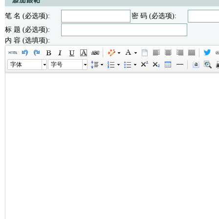
笔 名 (必选项):
密 码 (必选项):
标 题 (必选项):
内 容 (选填项):
字体
字号