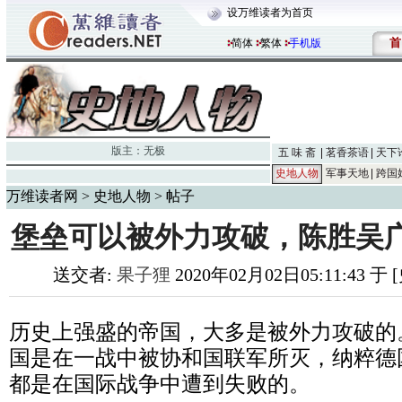
设万维读者为首页
首
简体
繁体
手机版
版主：
无极
五 味 斋
茗香茶语
天下
史地人物
军事天地
跨国
万维读者网
>
史地人物
> 帖子
堡垒可以被外力攻破，陈胜吴
送交者:
果子狸
2020年02月02日05:11:43 
历史上强盛的帝国，大多是被外力攻破的
国是在一战中被协和国联军所灭，纳粹德
都是在国际战争中遭到失败的。