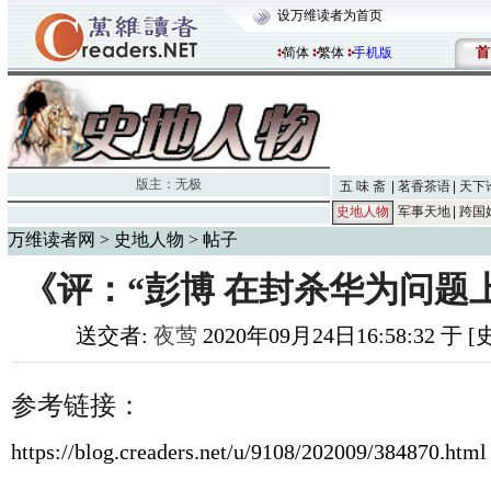
设万维读者为首页
首
简体
繁体
手机版
版主：
无极
五 味 斋
茗香茶语
天下
史地人物
军事天地
跨国
万维读者网
>
史地人物
> 帖子
《评：“彭博 在封杀华为问题上
送交者:
夜莺
2020年09月24日16:58:32 于
参考链接：
https://blog.creaders.net/u/9108/202009/384870.html