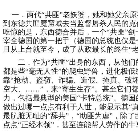
一．两代“共匪”老妖婆，她和她父亲
到东德共匪魔窟域去当监督屠杀人民的克
吃惊的是，东西德合并后，一个“共匪”
宰全德国的第一把手（德国的总统也仅是
且从上台就至今，成了从政最长的终生“老
二．作为“共匪”出身的东西，从他们
都是些“毫无人性”的爬虫野兽，进化极
靠“抢劫、盗窃、诈骗、造假、掩真、破
空大、……”，来“寄生生存”。甚至它们都
力，包括最典型的美国“卡特总统”、德国
做出过哪一点点有利于人世，能显示其“
最肮脏无耻的“舔共”，“助匪为虐”，除
点点“正经本领”，甚至连能帮人劳作的