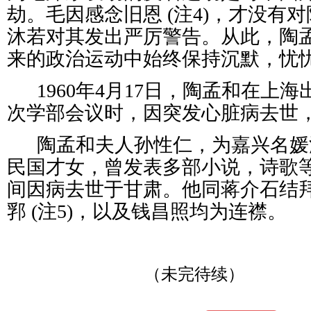
劫。毛因感念旧恩 (注4)，才没有
沐若对其发出严厉警告。从此，陶
来的政治运动中始终保持沉默，忧
1960年4月17日，陶孟和在上
次学部会议时，因突发心脏病去世，
陶孟和夫人孙性仁，为嘉兴名媛
民国才女，曾发表多部小说，诗歌
间因病去世于甘肃。他同蒋介石结
郛 (注5)，以及钱昌照均为连襟。
（未完待续）