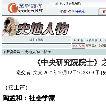
设万维读者为首页
首
简体
繁体
手机版
版主：
无极
五 味 斋
茗香茶语
天下
史地人物
军事天地
跨国
万维读者网
>
史地人物
> 帖子
《中央研究院院士》
送交者:
文光
2021年10月12日16:28:09 于
（接上篇）
陶孟和：社会学家