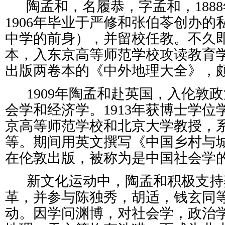
陶孟和，名履恭，字孟和，188
1906年毕业于严修和张伯苓创办
中学的前身），并留校任教。不久
本，入东京高等师范学校攻读教育
出版两卷本的《中外地理大全》，
1909年陶孟和赴英国，入伦敦
会学和经济学。1913年获博士学
京高等师范学校和北京大学教授，
等。期间用英文撰写《中国乡村与
在伦敦出版，被称为是中国社会学
新文化运动中，陶孟和积极支持
革，并参与陈独秀，胡适，钱玄同
动。因学问渊博，对社会学，政治