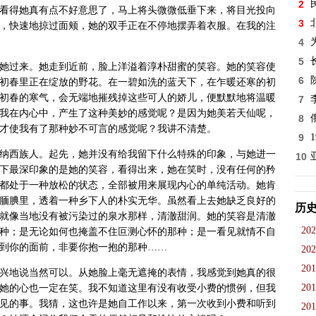
2
看得她真有点不好意思了，马上将头微微低垂下来，将目光投向
3
，快速地掠过面颊，她的双手正在不停地摆弄着衣服。在我的注
4
5
她过来。她走到近前，脸上洋溢着淳朴甜蜜的笑容。她的笑容使
6
初春里正在绽放的野花。在一碧如洗的蓝天下，在乍暖还寒的初
初春的寒气，会无端地摧残掉这些可人的娇儿，便默默地将温暖
7
我在内心中，产生了这种美妙的感觉呢？是因为她美若天仙呢，
8
才使我有了那种妙不可言的感觉呢？我讲不清楚。
9
纳西族人。起先，她并没有给我留下什么特殊的印象，与她进一
10
下最深印象的是她的笑容，看得出来，她在笑时，没有任何的矜
都处于一种放松的状态，全部被用来展现内心的单纯活动。她肯
腼腆里，透着一种乡下人的朴实无华。虽然看上去她缺乏良好的
历
就像当地没有被污染过的泉水那样，清澈甜润。她的笑容是清澈
202
种；是无论如何也掩盖不住叵测心怀的那种；是一看见就情不自
到你的面前，非要你抱一抱的那种……
202
201
兴地说当然可以。从她脸上毫无遮掩的表情，我感觉到她真的很
201
她的心也一定在笑。我不知道这里有没有收受小费的惯例，但我
见的事。我猜，这也许是她自工作以来，第一次收到小费和听到
201