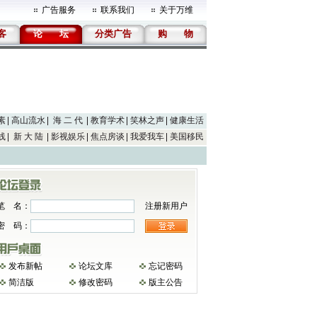
广告服务
联系我们
关于万维
客
论
坛
分类广告
购
物
素
高山流水
海 二 代
教育学术
笑林之声
健康生活
线
新 大 陆
影视娱乐
焦点房谈
我爱我车
美国移民
笔 名：
注册新用户
密 码：
发布新帖
论坛文库
忘记密码
简洁版
修改密码
版主公告