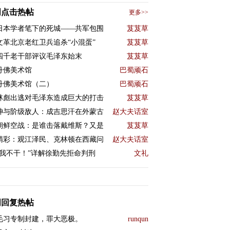
周点击热帖
更多>>
日本学者笔下的死城——共军包围
芨芨草
文革北京老红卫兵追杀“小混蛋”
芨芨草
四千老干部评议毛泽东始末
芨芨草
丹佛美术馆
巴蜀顽石
丹佛美术馆（二）
巴蜀顽石
林彪出逃对毛泽东造成巨大的打击
芨芨草
神与阶级敌人：成吉思汗在外蒙古
赵大夫话室
朝鲜空战：是谁击落戴维斯？又是
芨芨草
精彩：观江泽民、克林顿在西藏问
赵大夫话室
“我不干！”详解徐勤先拒命判刑
文礼
周回复热帖
毛习专制封建，罪大恶极。
runqun