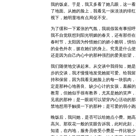
我的饭桌。于是，我又多看了她几眼，这一看
了地面。从她的脸上，我看见一抹淡淡的绯红
视下，她明显地有点局促不安。
为了缓和一下紧张的气氛，我就假装有事招呼
我不自觉联想到阳光明媚的春天，还有那些在
春时节，太阳因为怜惜她们的娇小脆弱，惧怕
的金色外衣，披在她们的身上。究竟是什么使
还是因为自己内心中的那种强烈的爱美欲望，
我们随便地交谈起来。从交谈中我得知，她是
步的交谈，我才慢慢地发觉她挺可爱。给我留
持和保留，因为我看见她脸上的每一块肌肉，
定是那种心地善良、缺少心计的女孩，羞赧的
教育，但她似乎很有教养，尤其是她的笑声，
见底的那种；是一眼就可以望穿内心活动的那
禁地想用手触摸一下的那种；是可爱的弱小跑
晚饭后，我问她，是否可以给她点小费。她高
高兴。那双花一般的笑眼告诉我，此时此刻，
知道，在内地，服务员收受小费是一件比较少