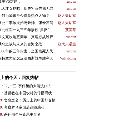
民主VS封建，
runqun
北大才女林昭：历史将宣告我无罪
runqun
为何毛泽东至今都是热点人物？
赵大夫话室
长公主李敏夫妇与聂帅、张爱萍间
赵大夫话室
陕北红军一九三五年惨烈“肃反”
芨芨草
李文亮吹哨五周年，真理必战胜邪
runqun
俄乌之战与未来的台海之战
赵大夫话室
1960年的三年灾害，全国饿死人民
runqun
亚特兰大纪念反法西斯战争胜利80
WillyRong
史上的今天：回复热帖
1:
“九一三”事件後的大清洗(1-3)
1:
基督教在中国农村的传播现状
9:
舍命之交：历史上的中国好交情
9:
考察罗马帝国遗迹随感-1
8:
杀死那个马克思主义者