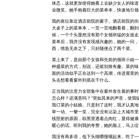
体态，这就更加使得她看上去缺少女人的味道
业微笑。她手抱着巨大的菜单本，快速地引领
我的座位靠近酒店前院的窗子。酒店前院的街
大桌子上的菜单本，一页一页地翻看着，翻到
候，一个个头显然没有那个女领班猛的女孩走
菜单后，我并没有发现感兴趣的，她的一问，
西，情急无奈之下，只好随便点了两个菜。
菜上来了，是由那个女孩和先前的领班小姐一
种盛菜的方式，别说，还挺别致有趣。菜的味
面的活动似乎正在达到一个高潮，传进屋里的
头去想看看窗外到底在干什么。
正当我的注意力全部集中在窗外发生着的事时
怎么样？还满意吗？”突如其来的声音，使我
我订菜的小姑娘。只是到了这时，我才认真地
举一动、一颦一笑，完全没有沾染上大城市里
线照射的原因，棕黑里透着点肉红，显得健康
暖心的话。听到我的夸赞，她的脸上，马上绽
我没有再多语，低下头细嚼慢咽起来。吃了一