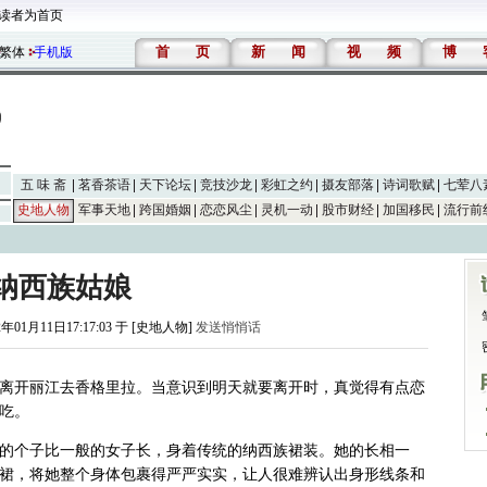
读者为首页
首
页
新
闻
视
频
博
繁体
手机版
五 味 斋
茗香茶语
天下论坛
竞技沙龙
彩虹之约
摄友部落
诗词歌赋
七荤八
史地人物
军事天地
跨国婚姻
恋恋风尘
灵机一动
股市财经
加国移民
流行前
纳西族姑娘
2年01月11日17:17:03 于 [史地人物]
发送悄悄话
离开丽江去香格里拉。当意识到明天就要离开时，真觉得有点恋
吃。
的个子比一般的女子长，身着传统的纳西族裙装。她的长相一
裙，将她整个身体包裹得严严实实，让人很难辨认出身形线条和