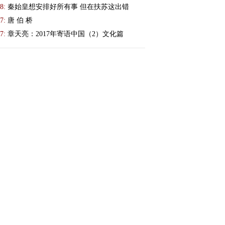
8:
秦始皇想安排好所有事 但在扶苏这出错
7:
唐 伯 桥
7:
章天亮：2017年寄语中国（2）文化篇