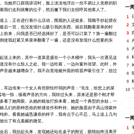
。当她开口跟我讲话时，脸上淡淡地浮出一丝不易让人觉察的职
一
着我们走到就餐的位子，然后撇下我们去招呼其他客人了。
1
道上，正在进行着什么活动，围观的人还挺多。我顺手抄起摆在
2
最后一页，也没发现什么吸引我的东西。就在我翻看菜单的时
3
上前来，问我是否已经选择好了，是否可以订菜了？第一遍翻过
倒使我赶紧又将菜单翻看了一遍，还是没有发现什么想要的东
4
5
6
起送上来的，其中一道菜是盛在一个小木桶中，我头一次遇见这
道没有什么惊人之处。我一边吃着，一边向窗外张望。此时，外
7
声音越来越嘈杂了。我不自觉地被外面的喧嚣声吸引住了，扭过
8
9
，耳边传来一个女人有些胆怯纤弱的声音：“先生，给您上的菜
10
猛地一惊，循着声音的方向，我转过头来，原来还是那个刚才帮
多看了她两眼。从她的梳妆打扮来看，她是一个典型的乡姑，一
娘儿们的那种恶俗的矫揉造作和矜持。她的脸蛋由于高山强紫外
纯朴。看着她诚恳谦恭的样子，我有点于心不忍，马上送上几句
一
放出了有点羞赧的微笑。
1
会后，我抬起头来，发现她还站在桌子的附近，眼睛始终没离开