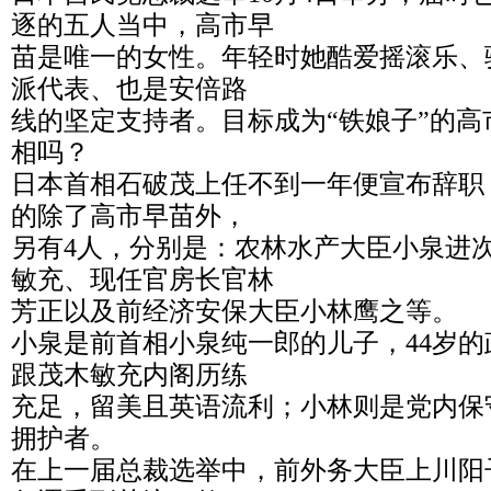
逐的五人当中，高市早
苗是唯一的女性。年轻时她酷爱摇滚乐、
派代表、也是安倍路
线的坚定支持者。目标成为“铁娘子”的
相吗？
日本首相石破茂上任不到一年便宣布辞职
的除了高市早苗外，
另有4人，分别是：农林水产大臣小泉进
敏充、现任官房长官林
芳正以及前经济安保大臣小林鹰之等。
小泉是前首相小泉纯一郎的儿子，44岁
跟茂木敏充内阁历练
充足，留美且英语流利；小林则是党内保
拥护者。
在上一届总裁选举中，前外务大臣上川阳