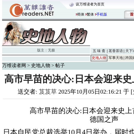
设万维读者为首页
首
简体
繁体
手机版
版主：
无极
五 味 斋
茗香茶语
天下
史地人物
军事天地
跨国
万维读者网
>
史地人物
> 帖子
高市早苗的决心:日本会迎来史
送交者:
芨芨草
2025年10月05日02:16:21 
高市早苗的决心:日本会迎来史上
德国之声
日本自民党总裁选举10月4日举办，届时