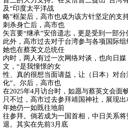
晋三的大力支持。在安倍晋三提出“台湾
及“印度太平洋战
略”框架后，高市也成为该方针坚定的支
刺杀身亡后，高市也
矢言要“继承”安倍遗志，更是受到一部分
此外，高市过去对于台湾参与各项国际组
她也在蔡英文总统任
内时，两人有过一次网络对谈，也向日媒
文，“是我憧憬的女
性、真的很想当面请益，让（日本）对台
化”。尔后，高市也
在2025年4月访台时，如愿与蔡英文会面
只不过，高市过去参拜靖国神社，展现出
年她仍一如既往地前
往参拜。倘若成为一国首相，中日关系将
退。其实在先前3月底