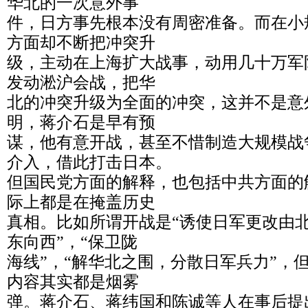
华北的一次意外事
件，日方事先根本没有周密准备。而在小
方面却不断把冲突升
级，主动在上海扩大战事，动用几十万军
发动淞沪会战，把华
北的冲突升级为全面的冲突，这并不是意
明，蒋介石是早有预
谋，他有意开战，甚至不惜制造大规模战
介入，借此打击日本。
但国民党方面的解释，也包括中共方面的
际上都是在掩盖历史
真相。比如所谓开战是“诱使日军更改由
东向西”，“保卫陇
海线”，“解华北之围，分散日军兵力”，
内容其实都是烟雾
弹。蒋介石、蒋纬国和陈诚等人在事后提