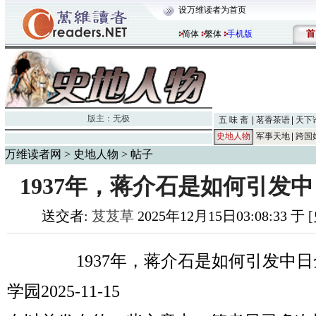
设万维读者为首页
首
简体
繁体
手机版
版主：
无极
五 味 斋
茗香茶语
天下
史地人物
军事天地
跨国
万维读者网
>
史地人物
> 帖子
1937年，蒋介石是如何引发
送交者:
芨芨草
2025年12月15日03:08:33 
1937年，蒋介石是如何引发中
学园2025-11-15