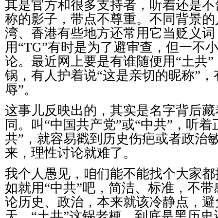
其是官方和很多支持者，听着还是不
称的影子，带点不尊重。不同背景的
湾、香港有些地方还常用它当贬义词
用“TG”有时是为了避审查，但一不
论。最近网上要是有谁随便用“土共
锅，有人护着说“这是亲切的昵称”，
辱”。
这事儿反映出的，其实是名字背后藏
同。叫“中国共产党”或“中共”，听着
共”，就容易戳到历史伤疤或者政治
来，理性讨论就难了。
我个人愚见，咱们能不能找个大家都
如就用“中共”吧，简洁、标准，不
论历史、政治，本来就该冷静点，避
天。“土共”这锅老梗，到底是黑历