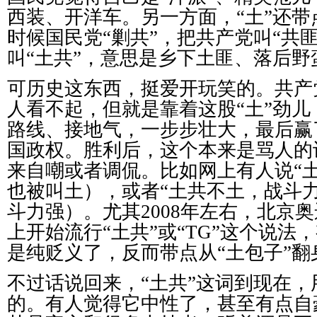
西装、开洋车。另一方面，“土”还带
时候国民党“剿共”，把共产党叫“共匪
叫“土共”，意思是乡下土匪、落后野
可历史这东西，挺爱开玩笑的。共产
人看不起，但就是靠着这股“土”劲
路线、接地气，一步步壮大，最后赢
国政权。胜利后，这个本来是骂人的
来自嘲或者调侃。比如网上有人说“
也被叫土），或者“土共不土，战斗
斗力强）。尤其2008年左右，北京
上开始流行“土共”或“TG”这个说法
是纯贬义了，反而带点从“土包子”翻
不过话说回来，“土共”这词到现在
的。有人觉得它中性了，甚至有点自