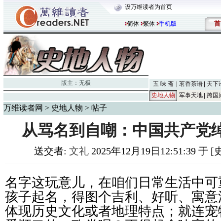
设万维读者为首页
首
简体
繁体
手机版
版主：
无极
五 味 斋
茗香茶语
天下
史地人物
军事天地
跨国
万维读者网
>
史地人物
> 帖子
从骂名到自嘲：中国共产党
送交者:
文礼
2025年12月19日12:51:39 于
名字这玩意儿，在咱们日常生活中可
孩子起名，得图个吉利、好听、寓意
体现历史文化或者地理特点；就连宠