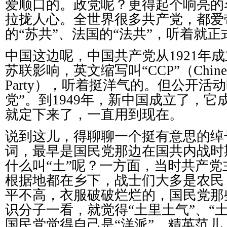
爱顺口的。政党呢？更得起个响亮的
拉拢人心。全世界很多共产党，都爱
的“苏共”、法国的“法共”，听着就
中国这边呢，中国共产党从1921年
苏联影响，英文缩写叫“CCP”（Chinese 
Party），听着挺洋气的。但公开活
党”。到1949年，新中国成立了，
就定下来了，一直用到现在。
说到这儿，得聊聊一个挺有意思的绰
词，最早是国民党那边在国共内战时
什么叫“土”呢？一方面，当时共产
根据地都在乡下，战士们大多是农民
平不高，衣服破破烂烂的，国民党那
识分子一看，就觉得“土里土气”、“
国民党觉得自己是“洋派”、精英范