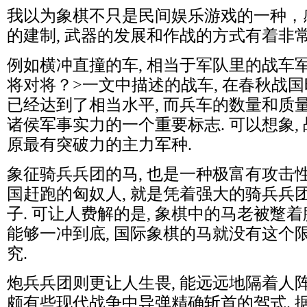
我以为象棋不只是民间娱乐游戏的一种，
的建制, 武器的发展和作战的方式有着非
例如横冲直撞的车, 相当于军队里的战车军
将对将？>一文中描述的战车, 在春秋战
已经达到了相当水平, 而兵车的数量和质
诸侯军事实力的一个重要标志. 可以想象,
原最有突破力的主力军种.
象征骑兵兵团的马, 也是一种极富有攻击性
国赶跑的匈奴人, 就是凭着强大的骑兵兵团
子. 可让人费解的是, 象棋中的马老被蹩着腿
能够一冲到底, 国际象棋的马就没有这个限
究.
炮兵兵团则更让人生畏, 能远远地隔着人
颇有些现代战争中导弹精确斩首的驾式. 