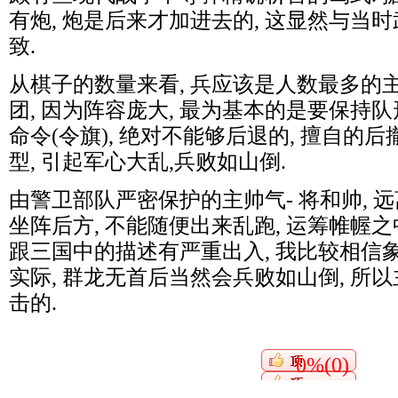
有炮, 炮是后来才加进去的, 这显然与当
致.
从棋子的数量来看, 兵应该是人数最多的主
团, 因为阵容庞大, 最为基本的是要保持队
命令(令旗), 绝对不能够后退的, 擅自的
型, 引起军心大乱,兵败如山倒.
由警卫部队严密保护的主帅气- 将和帅, 远
坐阵后方, 不能随便出来乱跑, 运筹帷幄之中
跟三国中的描述有严重出入, 我比较相信象
实际, 群龙无首后当然会兵败如山倒, 所
击的.
0%(0)