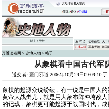
设万维读者为首页
首
简体
繁体
手机版
版主：
无极
五 味 斋
茗香茶语
天下
史地人物
军事天地
跨国
万维读者网
>
史地人物
> 帖子
从象棋看中国古代军
送交者:
歪门邪道
2006年10月29日09:09:10 
象棋的起源众说纷纭，有一说是中国人的
黄帝大战蚩尤，就是用大象布阵冲垮敌人
的记载，象棋更可能起源于战国时代，成