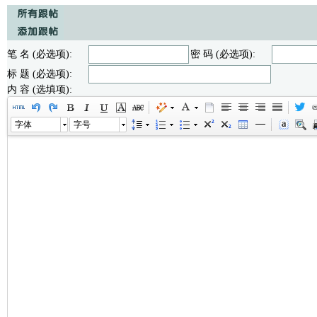
笔 名 (必选项):
密 码 (必选项):
标 题 (必选项):
内 容 (选填项):
字体
字号